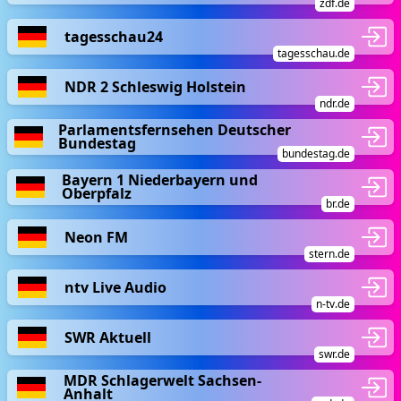
zdf.de
tagesschau24
tagesschau.de
NDR 2 Schleswig Holstein
ndr.de
Parlamentsfernsehen Deutscher
Bundestag
bundestag.de
Bayern 1 Niederbayern und
Oberpfalz
br.de
Neon FM
stern.de
ntv Live Audio
n-tv.de
SWR Aktuell
swr.de
MDR Schlagerwelt Sachsen-
Anhalt