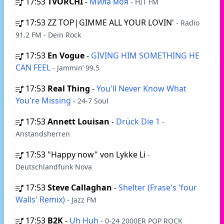
17:53
TVORCHI
-
Мила моя
- HIT FM
17:53
ZZ TOP|GIMME ALL YOUR LOVIN'
- Radio
91.2 FM - Dein Rock
17:53
En Vogue
-
GIVING HIM SOMETHING HE
CAN FEEL
- Jammin’ 99.5
17:53
Real Thing
-
You'll Never Know What
You're Missing
- 24-7 Soul
17:53
Annett Louisan
-
Drück Die 1
-
Anstandsherren
17:53
"Happy now" von Lykke Li
-
Deutschlandfunk Nova
17:53
Steve Callaghan
-
Shelter (Frase's 'four
Walls' Remix)
- Jazz FM
17:53
B2K
-
Uh Huh
- 0-24 2000ER POP ROCK