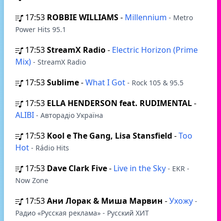
17:53
ROBBIE WILLIAMS
-
Millennium
- Metro
Power Hits 95.1
17:53
StreamX Radio
-
Electric Horizon (Prime
Mix)
- StreamX Radio
17:53
Sublime
-
What I Got
- Rock 105 & 95.5
17:53
ELLA HENDERSON feat. RUDIMENTAL
-
ALIBI
- Авторадіо Україна
17:53
Kool e The Gang, Lisa Stansfield
-
Too
Hot
- Rádio Hits
17:53
Dave Clark Five
-
Live in the Sky
- EKR -
Now Zone
17:53
Ани Лорак & Миша Марвин
-
Ухожу
-
Радио «Русская реклама» - Русский ХИТ