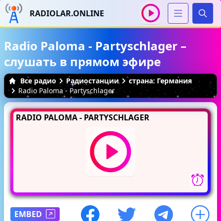
RADIOLAR.ONLINE
Иска
Radio Paloma - Partyschlager –
слушать в прямом эфире
Все радио
Радиостанции
страна: Германия
Radio Paloma - Partyschlager
RADIO PALOMA - PARTYSCHLAGER
EMBED