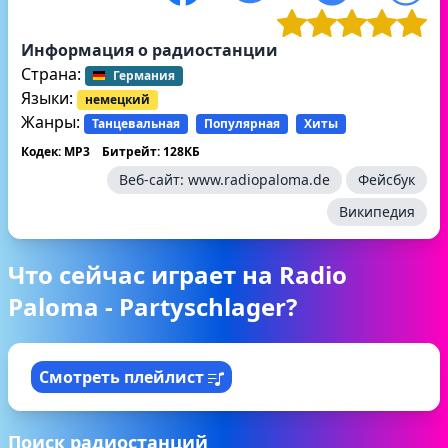
Информация о радиостанции
Страна:
Германия
Языки:
немецкий
Жанры:
Танцевальная
Популярная
Хиты
Кодек: MP3
Битрейт: 128КБ
Веб-сайт:
www.radiopaloma.de
Фейсбук
Википедия
Что сейчас играет на Radio
Paloma - Partyschlager?
Смотреть плейлист
Поиск радиостанций