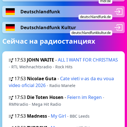
mdr.de
Deutschlandfunk
deutschlandfunk.de
Deutschlandfunk Kultur
deutschlandfunkkultur.de
Сейчас на радиостанциях
17:53
JOHN WAITE
-
ALL I WANT FOR CHRISTMAS
- RTL Weihnachtsradio - Rock Hits
17:53
Nicolae Guta
-
Cate vieti v-as da eu voua
video oficial 2026
- Radio Manele
17:53
Die Toten Hosen
-
Feiern im Regen
-
RMNradio - Mega Hit Radio
17:53
Madness
-
My Girl
- BBC Leeds