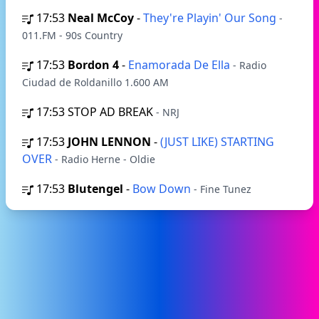
17:53
Neal McCoy
-
They're Playin' Our Song
-
011.FM - 90s Country
17:53
Bordon 4
-
Enamorada De Ella
- Radio
Ciudad de Roldanillo 1.600 AM
17:53
STOP AD BREAK
- NRJ
17:53
JOHN LENNON
-
(JUST LIKE) STARTING
OVER
- Radio Herne - Oldie
17:53
Blutengel
-
Bow Down
- Fine Tunez