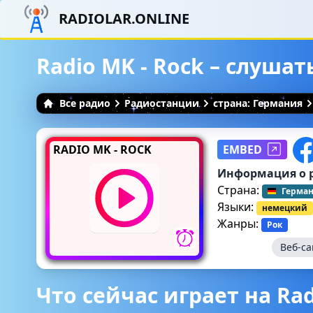
RADIOLAR.ONLINE
Radio MK - Rock – слуша
Все радио
Радиостанции
страна: Германия
RADIO MK - ROCK
EMBED
Информация о 
Страна:
Герма
Языки:
немецкий
Жанры:
Рок
Веб-са
Что сейчас играет на Rad