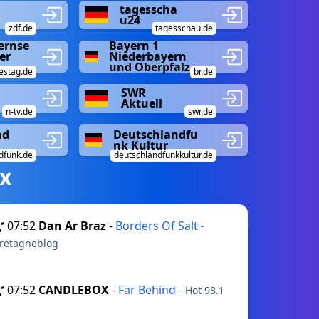
tagesscha
u24
zdf.de
tagesschau.de
ernse
Bayern 1
er
Niederbayern
und Oberpfalz
estag.de
br.de
SWR
Aktuell
n-tv.de
swr.de
nd
Deutschlandfu
nk Kultur
dfunk.de
deutschlandfunkkultur.de
х
07:52
Dan Ar Braz
-
Borders Of Salt
-
retagneblog
07:52
CANDLEBOX
-
Far Behind
- Hot 98.1