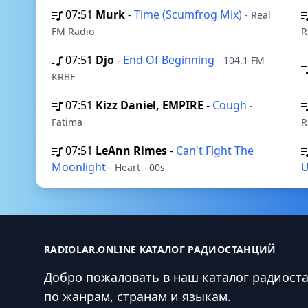
07:51
Murk
-
Time (Scumfrog Mix)
- Real
FM Radio
R
07:51
Djo
-
End Of Beginning
- 104.1 FM
KRBE
07:51
Kizz Daniel, EMPIRE
-
Cough
-
Fatima
R
07:51
LeAnn Rimes
-
Can't Fight The
Moonlight
U
- Heart - 00s
RADIOLAR.ONLINE КАТАЛОГ РАДИОСТАНЦИЙ
Добро пожаловать в наш каталог радиост
по жанрам, странам и языкам.