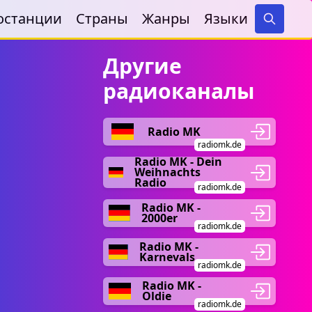
останции
Страны
Жанры
Языки
Search
Другие
радиоканалы
Radio MK
radiomk.de
Radio MK - Dein
Weihnachts
Radio
radiomk.de
Radio MK -
2000er
radiomk.de
Radio MK -
Karnevals
radiomk.de
Radio MK -
Oldie
radiomk.de