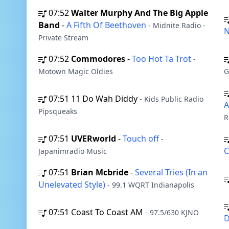
07:52
Walter Murphy And The Big Apple
Band
-
A Fifth Of Beethoven
- Midnite Radio -
Private Stream
07:52
Commodores
-
Too Hot Ta Trot
-
Motown Magic Oldies
G
07:51
11 Do Wah Diddy
- Kids Public Radio
A
Pipsqueaks
R
07:51
UVERworld
-
Touch off
-
Japanimradio Music
07:51
Brian Mcbride
-
Several Tries (In an
Unelevated Style)
- 99.1 WQRT Indianapolis
07:51
Coast To Coast AM
- 97.5/630 KJNO