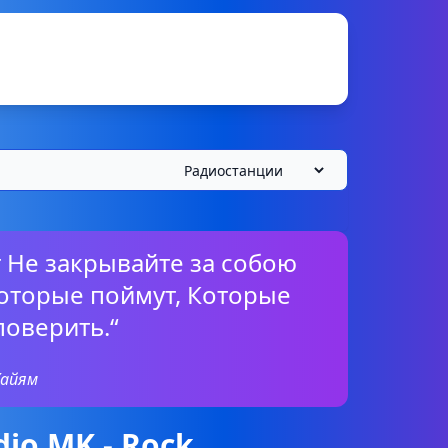
т Не закрывайте за собою
которые поймут, Которые
поверить.“
Хайям
io MK - Rock