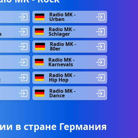
Radio MK -
Urban
Radio MK -
p
Schlager
Radio MK -
80er
Radio MK -
Karnevals
Radio MK -
c
Hip Hop
Radio MK -
Dance
ии в стране Германия