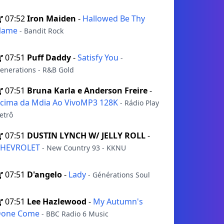
07:52
Iron Maiden
-
Hallowed Be Thy
Name
- Bandit Rock
07:51
Puff Daddy
-
Satisfy You
-
enerations - R&B Gold
07:51
Bruna Karla e Anderson Freire
-
cima da Mdia Ao VivoMP3 128K
- Rádio Play
etrô
07:51
DUSTIN LYNCH W/ JELLY ROLL
-
CHEVROLET
- New Country 93 - KKNU
07:51
D'angelo
-
Lady
- Générations Soul
07:51
Lee Hazlewood
-
My Autumn's
Done Come
- BBC Radio 6 Music