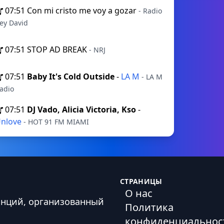
07:51
Con mi cristo me voy a gozar
- Radio
ey David
07:51
STOP AD BREAK
- NRJ
07:51
Baby It's Cold Outside
-
LA M
- LA M
adio
07:51
DJ Vado, Alicia Victoria, Kso
-
nlove
- HOT 91 FM MIAMI
СТРАНИЦЫ
О нас
анций, организованный
Политика
конфиденциальнос