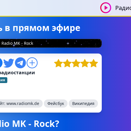
Ради
ть в прямом эфире
Radio MK - Rock
радиостанции
ния
йт:
www.radiomk.de
Фейсбук
Википедия
io MK - Rock?