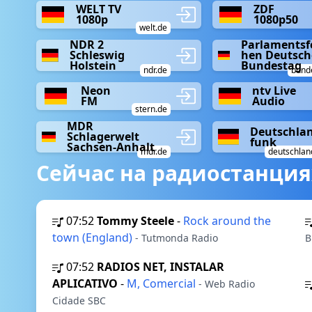
WELT TV
ZDF
1080p
1080p50
welt.de
NDR 2
Parlamentsf
Schleswig
hen Deutsch
Holstein
Bundestag
ndr.de
bund
Neon
ntv Live
FM
Audio
stern.de
MDR
Deutschla
Schlagerwelt
funk
Sachsen-Anhalt
mdr.de
deutschlan
Сейчас на радиостанция
07:52
Tommy Steele
-
Rock around the
town (England)
- Tutmonda Radio
B
07:52
RADIOS NET, INSTALAR
APLICATIVO
-
M, Comercial
- Web Radio
Cidade SBC