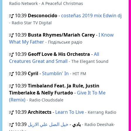
Radio Network - A Peaceful Christmas
10:39
Desconocido
-
costeñas 2019 mix Edwin dj
- Radio Star TV Digital
10:39
Busta Rhymes/Mariah Carey
-
I Know
What My Father
- Подільське радіо
10:39
Geoff Love & His Orchestra
-
All
Creatures Great and Small
- The Elegant Sound
10:39
Cyril
-
Stumblin' In
- HIT FM
10:39
Timbaland Feat. Ja Rule, Justin
Timberlake & Nelly Furtado
-
Give It To Me
(Remix)
- Radio Cloudsdale
10:39
Architects
-
Learn To Live
- Kerrang Radio
10:39
-
بادي
خيل الضل علي الاريل
- Radio Deeshak-