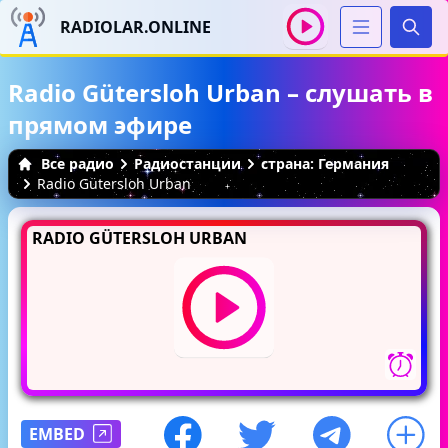
RADIOLAR.ONLINE
Иска
Radio Gütersloh Urban – слушать в
прямом эфире
Все радио
Радиостанции
страна: Германия
Radio Gütersloh Urban
RADIO GÜTERSLOH URBAN
EMBED