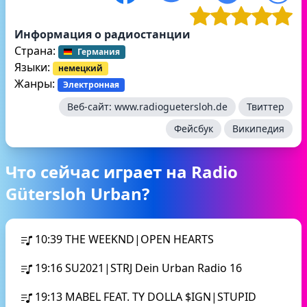
Информация о радиостанции
Страна:
Германия
Языки:
немецкий
Жанры:
Электронная
Веб-сайт:
www.radioguetersloh.de
Твиттер
Фейсбук
Википедия
Что сейчас играет на Radio
Gütersloh Urban?
10:39
THE WEEKND|OPEN HEARTS
19:16
SU2021|STRJ Dein Urban Radio 16
19:13
MABEL FEAT. TY DOLLA $IGN|STUPID