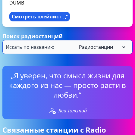
DUMB
Смотреть плейлист
Поиск радиостанций
„Я уверен, что смысл жизни для
каждого из нас — просто расти в
любви.“
Лев Толстой
Связанные станции с Radio