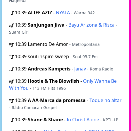
Haqeeba
10:39
ALIFF AZIZ
-
NYALA
- Warna 942
10:39
Sanjungan Jiwa
-
Bayu Arizona & Risca
-
Suara Giri
10:39
Lamento De Amor
- Metropolitana
10:39
soul inspire sweep
- Soul 95.7 Fm
10:39
Andreas Kamperis
-
Janav
- Roma Radio
10:39
Hootie & The Blowfish
-
Only Wanna Be
With You
- 113.FM Hits 1996
10:39
A AA-Marca da promessa
-
Toque no altar
- Rádio Camacan Gospel
10:39
Shane & Shane
-
In Christ Alone
- KPTL-LP