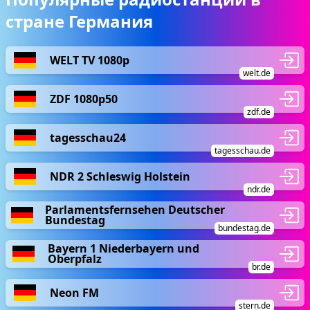
стране Германия
WELT TV 1080p
welt.de
ZDF 1080p50
zdf.de
tagesschau24
tagesschau.de
NDR 2 Schleswig Holstein
ndr.de
Parlamentsfernsehen Deutscher
Bundestag
bundestag.de
Bayern 1 Niederbayern und
Oberpfalz
br.de
Neon FM
stern.de