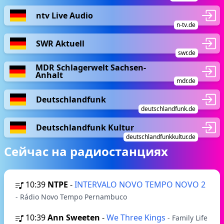
ntv Live Audio
n-tv.de
SWR Aktuell
swr.de
MDR Schlagerwelt Sachsen-
Anhalt
mdr.de
Deutschlandfunk
deutschlandfunk.de
Deutschlandfunk Kultur
deutschlandfunkkultur.de
Сейчас на радиостанциях
10:39
NTPE
-
INTERVALO NOVO TEMPO NOVO 2
- Rádio Novo Tempo Pernambuco
10:39
Ann Sweeten
-
We Three Kings
- Family Life