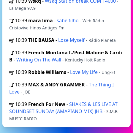
10:39
Wskq
-
Wskq Station break COM 14000
-
La Mega 97.9
10:39
mara lima
-
sabe filho
- Web Rádio
Cristovive Hinos Antigos Fm
10:39
THE BAUSA
-
Lose Myself
- Rádio Planeta
10:39
French Montana f./Post Malone & Cardi
B
-
Writing On The Wall
- Kentucky Hott Radio
10:39
Robbie Williams
-
Love My Life
- Uhg-Ef
10:39
MAX & ANDY GRAMMER
-
The Thing I
Love
- JOE
10:39
French For New
-
SHAKES & LES LIVE AT
SOUNDSET SUNDAY (AMAPIANO MIX) JHB
- S.M.B
MUSIC RADIO