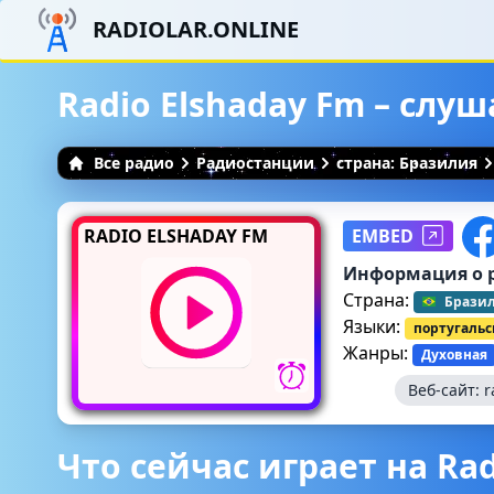
RADIOLAR.ONLINE
Radio Elshaday Fm – слу
Все радио
Радиостанции
страна: Бразилия
RADIO ELSHADAY FM
EMBED
Информация о 
Страна:
Брази
Языки:
португаль
Жанры:
Духовная
Веб-сайт:
r
Что сейчас играет на Rad