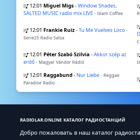
12:01
Miguel Migs
-
Window Shades,
SALTED MUSIC radio mix LIVE
- Glam Coffee
R
12:01
Frankie Ruiz
-
Tu Me Vuelves Loco
-
D
Serie25 Radio Salsa
C
12:01
Péter Szabó Szilvia
-
Akkor szép az
erdő
- Magyar Vándor Rádió
I
12:01
Raggabund
-
Nur Liebe
- Reggae
Paradise Radio
RADIOLAR.ONLINE КАТАЛОГ РАДИОСТАНЦИЙ
Добро пожаловать в наш каталог радиост