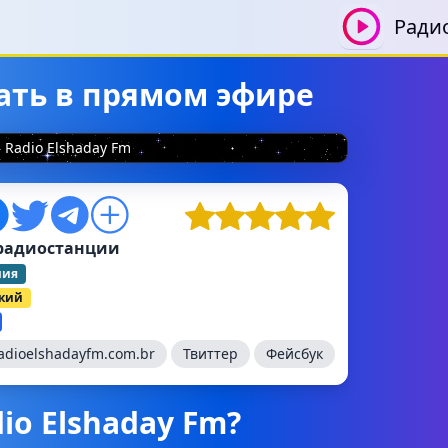
Ради
шать в прямом эфире
Radio Elshaday Fm
радиостанции
лия
ский
adioelshadayfm.com.br
Твиттер
Фейсбук
io Elshaday Fm?