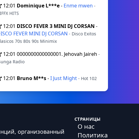
12:01
Dominique L***e
-
Enme mwen
-
IFFX HITS
12:01
DISCO FEVER 3 MINI DJ CORSAN
-
ISCO FEVER MINI DJ CORSAN
- Disco Exitos
lasicos 70s 80s 90s Minimix
12:01
0000000000000001. Jehovah Jaireh
-
sunga Radio
12:01
Bruno M**s
-
I Just Might
- Hot 102
СТРАНИЦЫ
О нас
анций, организованный
Политика