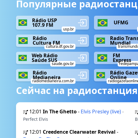
Популярные радиостанц
Rádio USP
UFMG
107.9 FM
usp.br
Rádio
Radio Tran
Cultura FM
Mundial
cultura.df.gov.br
transmundia
Web Rádio
FM
Saúde SUS
Express
saude.gov.br
redepampa
Rádio
Rádio Gaze
Medianeira
Online
radiomedianeira.com.br
radiogazetaonlin
Сейчас на радиостанция
12:01
In The Ghetto
-
Elvis Presley (live)
-
Perfect Elvis
B
12:01
Creedence Clearwater Revival
-