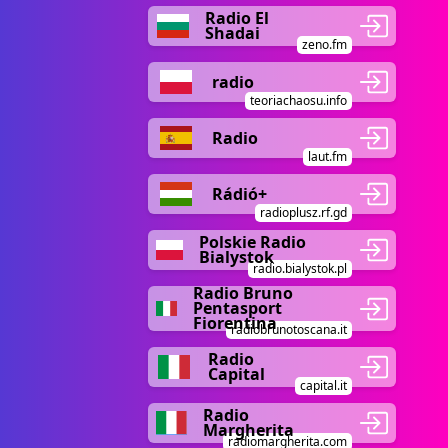
Radio El
Shadai
zeno.fm
radio
teoriachaosu.info
Radio
laut.fm
Rádió+
radioplusz.rf.gd
Polskie Radio
Bialystok
radio.bialystok.pl
Radio Bruno
Pentasport
Fiorentina
radiobrunotoscana.it
Radio
Capital
capital.it
Radio
Margherita
radiomargherita.com