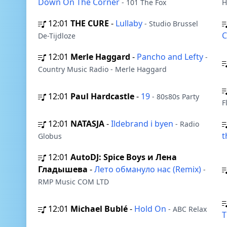
Down On The Corner
- 101 The Fox
H
12:01
THE CURE
-
Lullaby
- Studio Brussel
C
De-Tijdloze
12:01
Merle Haggard
-
Pancho and Lefty
-
Country Music Radio - Merle Haggard
12:01
Paul Hardcastle
-
19
- 80s80s Party
F
12:01
NATASJA
-
Ildebrand i byen
- Radio
t
Globus
12:01
AutoDJ: Spice Boys и Лена
Гладышева
-
Лето обмануло нас (Remix)
-
RMP Music COM LTD
12:01
Michael Bublé
-
Hold On
- ABC Relax
T