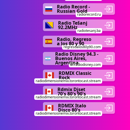
Radio Record -
Russian Gold
radiorecord.ru
Radio Tešanj
92.2MHz
radiotesanj.ba
Radio, Regreso
a los 80 y 90
regresoalos80y90.com
Radio Disney 94.3 -
Buenos Aires,
Argentina
ar.radiodisney.com
RDMIX Classic
Rock
radiodimensionemix.torontocast.stream
Rdmix Djset
70's 80's 90's
radiodimensionemix.torontocast.stream
RDMIX Italo
Disco 80's
radiodimensionemix.torontocast.stream