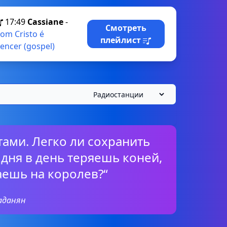
17:49
Cassiane
-
Смотреть
om Cristo é
плейлист
encer (gospel)
тами. Легко ли сохранить
 дня в день теряешь коней,
аешь на королев?“
аданян