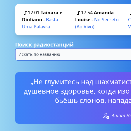
12:01
Tainara e
17:54
Amanda
Diuliano
-
Basta
Louise
-
No Secreto
C
Uma Palavra
(Ao Vivo)
V
Поиск радиостанций
„Не глумитесь над шахматис
душевное здоровье, когда изо
бьёшь слонов, напад
Ашот Н