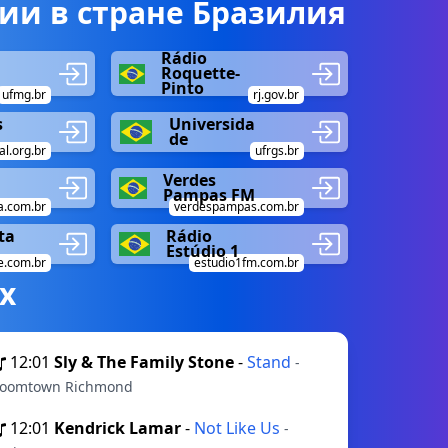
ии в стране Бразилия
Rádio
Roquette-
Pinto
ufmg.br
rj.gov.br
s
Universida
de
l.org.br
ufrgs.br
Verdes
Pampas FM
.com.br
verdespampas.com.br
ta
Rádio
Estúdio 1
e.com.br
estudio1fm.com.br
х
12:01
Sly & The Family Stone
-
Stand
-
oomtown Richmond
12:01
Kendrick Lamar
-
Not Like Us
-