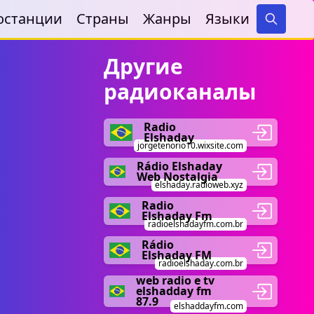
останции
Страны
Жанры
Языки
Search
Другие
радиоканалы
Radio
Elshaday
jorgetenorio10.wixsite.com
Rádio Elshaday
Web Nostalgia
elshaday.radioweb.xyz
Radio
Elshaday Fm
radioelshadayfm.com.br
Rádio
Elshaday FM
radioelshaday.com.br
web radio e tv
elshadday fm
87.9
elshaddayfm.com