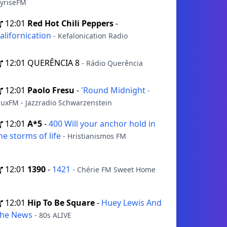
yriseFM
12:01
Red Hot Chili Peppers
-
alifornication
- Kefalonication Radio
12:01
QUERÊNCIA 8
- Rádio Querência
12:01
Paolo Fresu
-
'Round Midnight
-
luxFM - Jazzradio Schwarzenstein
12:01
A*5
-
400 Will your anchor hold in
he storms of life
- Hristianismos FM
12:01
1390
-
1421
- Chérie FM Sweet Home
12:01
Hip To Be Square
-
Huey Lewis And
he News
- 80s ALIVE