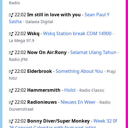
Radio
22:02
Im still in love with you
-
Sean Paul Y
Sasha
- Galaxia Digital
22:02
Wskq
-
Wskq Station break COM 14900
-
La Mega 97.9
22:02
Now On Air:Rony
-
Selamat Ulang Tahun
-
Radio JFM
22:02
Elderbrook
-
Something About You
- Prajz
hits!
22:02
Hammersmith
-
Holst
- Radio Classic
22:02
Radionieuws
-
Nieuws En Weer
- Radio
Duivenstraat
22:02
Bonny Diver/Super Monkey
-
Week 32 0f
26 Concert Calendar with featured artist