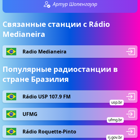
Артур Шопенгауэр
Связанные станции с Rádio
Medianeira
Radio Medianeira
Популярные радиостанции в
стране Бразилия
Rádio USP 107.9 FM
usp.br
UFMG
ufmg.br
Rádio Roquette-Pinto
rj.gov.br