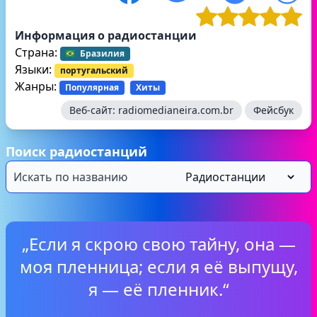
Информация о радиостанции
Страна:
Бразилия
Языки:
португальский
Жанры:
Популярная
Хиты
Веб-сайт:
radiomedianeira.com.br
Фейсбук
Поиск радиостанций
„Если я скрою свою тайну, она —
моя пленница; если я её выпущу,
я — её пленник.“