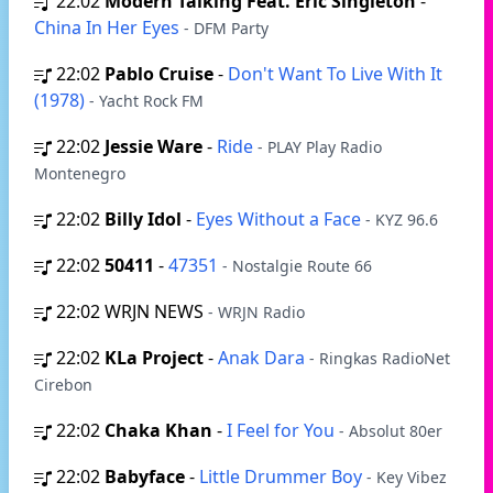
22:02
Modern Talking Feat. Eric Singleton
-
China In Her Eyes
- DFM Party
22:02
Pablo Cruise
-
Don't Want To Live With It
(1978)
- Yacht Rock FM
22:02
Jessie Ware
-
Ride
- PLAY Play Radio
Montenegro
22:02
Billy Idol
-
Eyes Without a Face
- KYZ 96.6
22:02
50411
-
47351
- Nostalgie Route 66
22:02
WRJN NEWS
- WRJN Radio
22:02
KLa Project
-
Anak Dara
- Ringkas RadioNet
Cirebon
22:02
Chaka Khan
-
I Feel for You
- Absolut 80er
22:02
Babyface
-
Little Drummer Boy
- Key Vibez