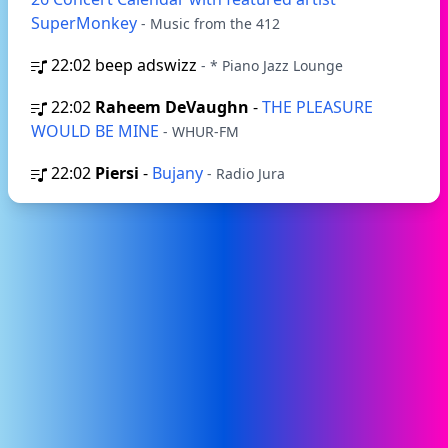
SuperMonkey
- Music from the 412
22:02
beep adswizz
- * Piano Jazz Lounge
22:02
Raheem DeVaughn
-
THE PLEASURE
WOULD BE MINE
- WHUR-FM
22:02
Piersi
-
Bujany
- Radio Jura