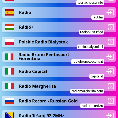
teoriachaosu.info
Radio
laut.fm
Rádió+
radioplusz.rf.gd
Polskie Radio Bialystok
radio.bialystok.pl
Radio Bruno Pentasport
Fiorentina
radiobrunotoscana.it
Radio Capital
capital.it
Radio Margherita
radiomargherita.com
Radio Record - Russian Gold
radiorecord.ru
Radio Tešanj 92.2MHz