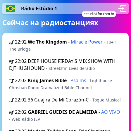
Rádio Estúdio 1
estudio1fm.com.br
Сейчас на радиостанциях
22:02
We The Kingdom
-
Miracle Power
- 104.1
The Bridge
22:02
DEEP HOUSE FIRDAY'S MIX SHOW WITH
DJTHUGHOUND
- Streetzfm Livesideradio
22:02
King James Bible
-
Psalms
- Lighthouse
Christian Radio Dramatized Bible Channel
22:02
36 Guajira De Mi Corazón-C
- Toque Musical
22:02
GABRIEL GUEDES DE ALMEIDA
-
AO VIVO
- Web Rádio IEV