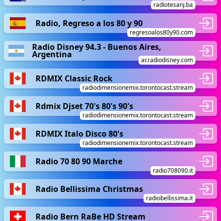
radiotesanj.ba
Radio, Regreso a los 80 y 90
regresoalos80y90.com
Radio Disney 94.3 - Buenos Aires,
Argentina
ar.radiodisney.com
RDMIX Classic Rock
radiodimensionemix.torontocast.stream
Rdmix Djset 70's 80's 90's
radiodimensionemix.torontocast.stream
RDMIX Italo Disco 80's
radiodimensionemix.torontocast.stream
Radio 70 80 90 Marche
radio708090.it
Radio Bellissima Christmas
radiobellissima.it
Radio Bern RaBe HD Stream