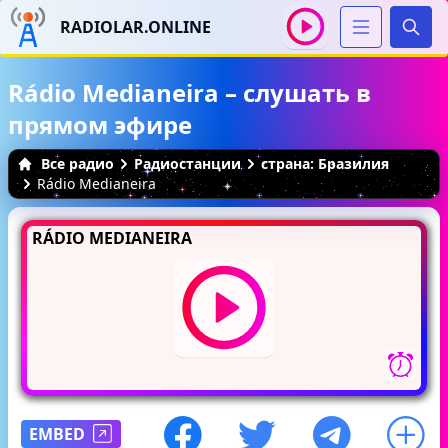
RADIOLAR.ONLINE
Иска
Rádio Medianeira – слушать в
прямом эфире
Все радио
Радиостанции
страна: Бразилия
Rádio Medianeira
RÁDIO MEDIANEIRA
EMBED