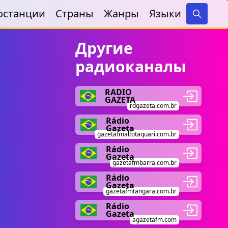
останции
Страны
Жанры
Языки
Search
Другие
радиоканалы
RADIO
GAZETA
rdgazeta.com.br
Rádio
Gazeta
gazetafmaltotaquari.com.br
Rádio
Gazeta
gazetafmbarra.com.br
Rádio
Gazeta
gazetafmtangara.com.br
Rádio
Gazeta
agazetafm.com