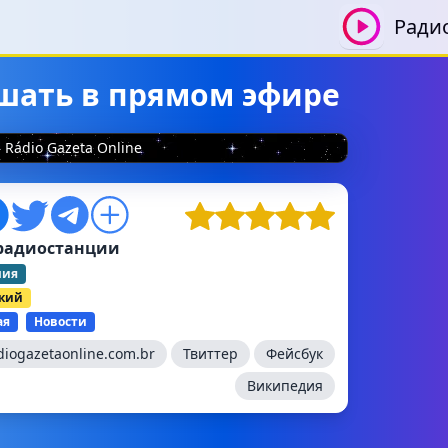
Ради
лушать в прямом эфире
Rádio Gazeta Online
радиостанции
лия
ский
ая
Новости
iogazetaonline.com.br
Твиттер
Фейсбук
Википедия