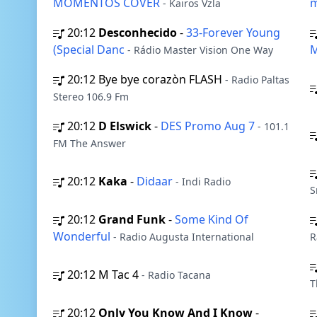
MOMENTOS COVER
m
- Kairos Vzla
20:12
Desconhecido
-
33-Forever Young
(Special Danc
- Rádio Master Vision One Way
20:12
Bye bye corazòn FLASH
- Radio Paltas
Stereo 106.9 Fm
20:12
D Elswick
-
DES Promo Aug 7
- 101.1
FM The Answer
20:12
Kaka
-
Didaar
- Indi Radio
S
20:12
Grand Funk
-
Some Kind Of
Wonderful
- Radio Augusta International
R
20:12
M Tac 4
- Radio Tacana
T
20:12
Only You Know And I Know
-