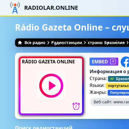
RADIOLAR.ONLINE
Rádio Gazeta Online – с
Все радио
Радиостанции
страна: Бразилия
RÁDIO GAZETA ONLINE
EMBED
Информация о 
Страна:
Брази
Языки:
португаль
Жанры:
Популярн
Веб-сайт:
www.rad
Поиск радиостанций