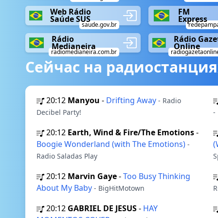
Web Rádio
FM
Saúde SUS
Express
saude.gov.br
redepampa
Rádio
Rádio Gaze
Medianeira
Online
radiomedianeira.com.br
radiogazetaonlin
Сейчас на радиостанция
20:12
Manyou
-
Drifting Away
- Radio
Decibel Party!
-
20:12
Earth, Wind & Fire/The Emotions
-
Boogie Wonderland (with The Emotions)
(
-
Radio Saladas Play
S
20:12
Marvin Gaye
-
Too Busy Thinking
About My Baby
- BigHitMotown
R
20:12
GABRIEL DE JESUS
-
HAY