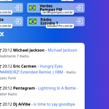
Verdes
Pampas FM
.com.br
verdespampas.com.br
ta
Rádio
Estúdio 1
e.com.br
estudio1fm.com.br
х
20:12
Michael Jackson
-
Michael Jackson
 Habitante 7 Radio
20:12
Eric Carmen
-
Hungry Eyes
WARRIORZ! Extended Remix) | FBM
- Radio
pass Funk
20:12
Pentagram
-
Lightning In A Bottle
-
ebel Radio
20:12
Dj AiVibe
-
is time to say goodbye