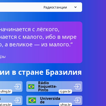
ачинается с лёгкого,
ается с малого, ибо в мире
о, а великое — из малого.“
Цзы
ии в стране Бразилия
Rádio
Roquette-
Pinto
ufmg.br
rj.gov.br
s
Universida
de
l.org.br
ufrgs.br