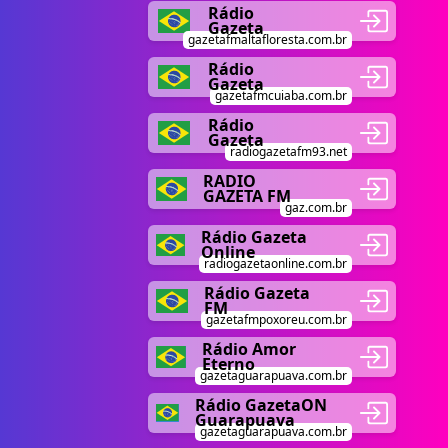
Rádio
Gazeta
gazetafmaltafloresta.com.br
Rádio
Gazeta
gazetafmcuiaba.com.br
Rádio
Gazeta
radiogazetafm93.net
RADIO
GAZETA FM
gaz.com.br
Rádio Gazeta
Online
radiogazetaonline.com.br
Rádio Gazeta
FM
gazetafmpoxoreu.com.br
Rádio Amor
Eterno
gazetaguarapuava.com.br
Rádio GazetaON
Guarapuava
gazetaguarapuava.com.br