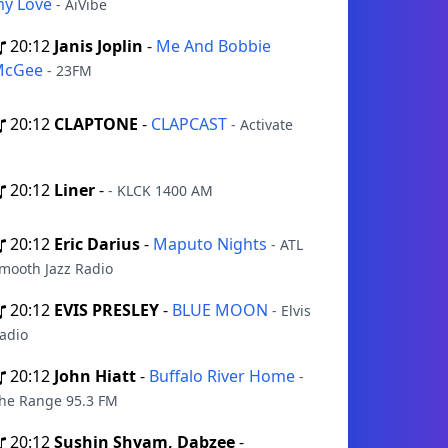
y Love
- AiVibe
20:12
Janis Joplin
-
Me And Bobbie
McGee
- 23FM
20:12
CLAPTONE
-
CLAPCAST
- Activate
20:12
Liner
-
- KLCK 1400 AM
20:12
Eric Darius
-
Maputo Nights
- ATL
mooth Jazz Radio
20:12
EVIS PRESLEY
-
BLUE MOON
- Elvis
adio
20:12
John Hiatt
-
Buffalo River Home
-
he Range 95.3 FM
20:12
Sushin Shyam, Dabzee
-