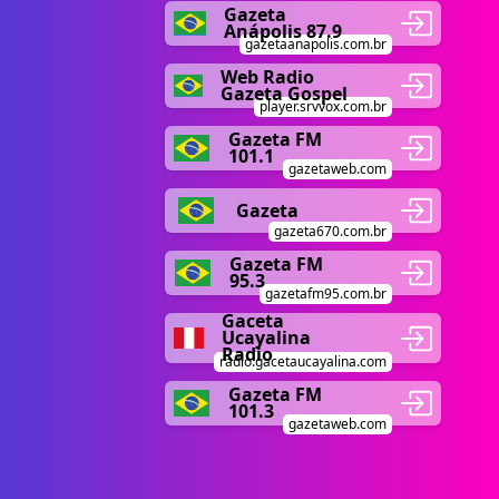
Gazeta
Anápolis 87.9
gazetaanapolis.com.br
Web Radio
Gazeta Gospel
player.srvvox.com.br
Gazeta FM
101.1
gazetaweb.com
Gazeta
gazeta670.com.br
Gazeta FM
95.3
gazetafm95.com.br
Gaceta
Ucayalina
Radio
radio.gacetaucayalina.com
Gazeta FM
101.3
gazetaweb.com