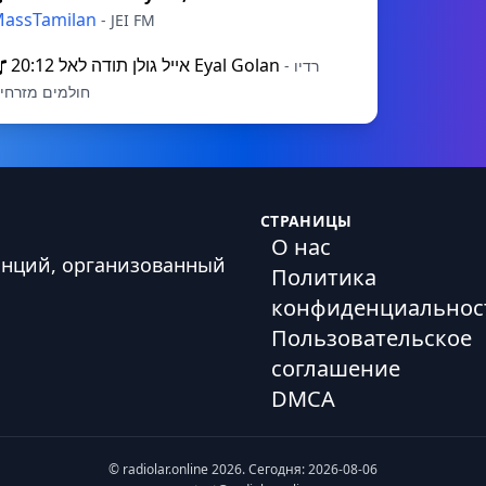
assTamilan
- JEI FM
20:12
אייל גולן תודה לאל Eyal Golan
- רדיו
חולמים מזרחי
СТРАНИЦЫ
О нас
анций, организованный
Политика
конфиденциальнос
Пользовательское
соглашение
DMCA
© radiolar.online 2026. Сегодня: 2026-08-06