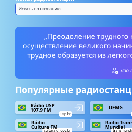
„Преодоление трудного н
осуществление великого начин
трудное образуется из лёгког
Лао-
Популярные радиостанц
Rádio USP
UFMG
107.9 FM
usp.br
Rádio
Radio Tran
Cultura FM
Mundial
cultura.df.gov.br
transmundia