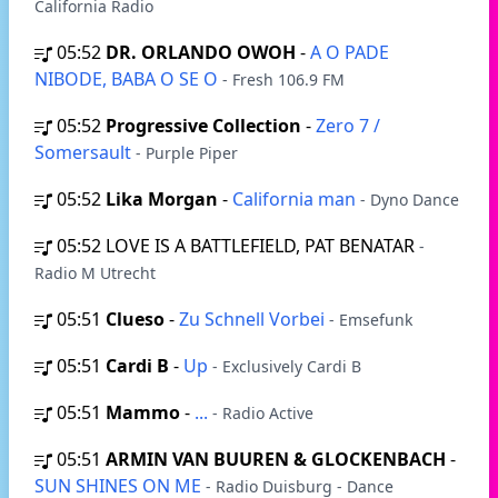
California Radio
05:52
DR. ORLANDO OWOH
-
A O PADE
NIBODE, BABA O SE O
- Fresh 106.9 FM
05:52
Progressive Collection
-
Zero 7 /
Somersault
- Purple Piper
05:52
Lika Morgan
-
California man
- Dyno Dance
05:52
LOVE IS A BATTLEFIELD, PAT BENATAR
-
Radio M Utrecht
05:51
Clueso
-
Zu Schnell Vorbei
- Emsefunk
05:51
Cardi B
-
Up
- Exclusively Cardi B
05:51
Mammo
-
...
- Radio Active
05:51
ARMIN VAN BUUREN & GLOCKENBACH
-
SUN SHINES ON ME
- Radio Duisburg - Dance