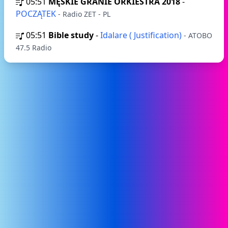
05:51
MĘSKIE GRANIE ORKIESTRA 2018
-
POCZĄTEK
- Radio ZET - PL
05:51
Bible study
-
Idalare ( Justification)
- ATOBO
47.5 Radio