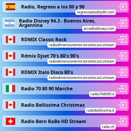
Radio, Regreso a los 80 y 90
regresoalos80y90.com
Radio Disney 94.3 - Buenos Aires,
Argentina
ar.radiodisney.com
RDMIX Classic Rock
radiodimensionemix.torontocast.stream
Rdmix Djset 70's 80's 90's
radiodimensionemix.torontocast.stream
RDMIX Italo Disco 80's
radiodimensionemix.torontocast.stream
Radio 70 80 90 Marche
radio708090.it
Radio Bellissima Christmas
radiobellissima.it
Radio Bern RaBe HD Stream
rabe.ch