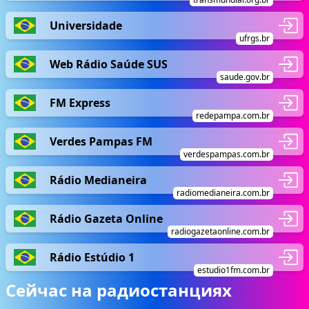
Universidade
ufrgs.br
Web Rádio Saúde SUS
saude.gov.br
FM Express
redepampa.com.br
Verdes Pampas FM
verdespampas.com.br
Rádio Medianeira
radiomedianeira.com.br
Rádio Gazeta Online
radiogazetaonline.com.br
Rádio Estúdio 1
estudio1fm.com.br
Сейчас на радиостанциях