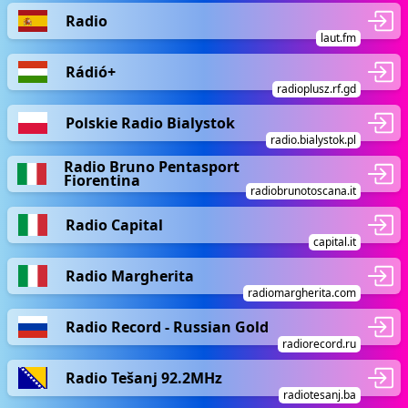
Radio
laut.fm
Rádió+
radioplusz.rf.gd
Polskie Radio Bialystok
radio.bialystok.pl
Radio Bruno Pentasport
Fiorentina
radiobrunotoscana.it
Radio Capital
capital.it
Radio Margherita
radiomargherita.com
Radio Record - Russian Gold
radiorecord.ru
Radio Tešanj 92.2MHz
radiotesanj.ba