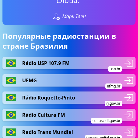
слова.“
Марк Твен
Популярные радиостанции в
стране Бразилия
Rádio USP 107.9 FM
usp.br
UFMG
ufmg.br
Rádio Roquette-Pinto
rj.gov.br
Rádio Cultura FM
cultura.df.gov.br
Radio Trans Mundial
transmundial.org.br