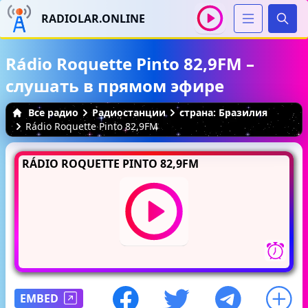
RADIOLAR.ONLINE
Иска
Rádio Roquette Pinto 82,9FM –
слушать в прямом эфире
Все радио
Радиостанции
страна: Бразилия
Rádio Roquette Pinto 82,9FM
RÁDIO ROQUETTE PINTO 82,9FM
EMBED