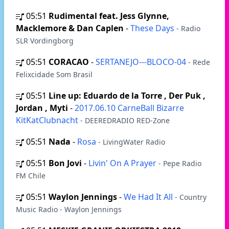
05:51
Rudimental feat. Jess Glynne,
Macklemore & Dan Caplen
-
These Days
- Radio
SLR Vordingborg
05:51
CORACAO
-
SERTANEJO---BLOCO-04
- Rede
Felixcidade Som Brasil
05:51
Line up: Eduardo de la Torre , Der Puk ,
Jordan , Myti
-
2017.06.10 CarneBall Bizarre
KitKatClubnacht
- DEEREDRADIO RED-Zone
05:51
Nada
-
Rosa
- LivingWater Radio
05:51
Bon Jovi
-
Livin' On A Prayer
- Pepe Radio
FM Chile
05:51
Waylon Jennings
-
We Had It All
- Country
Music Radio - Waylon Jennings