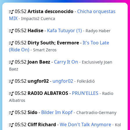
05:52
Artista desconocido
-
Chicha orquestas
MIX
- Impacto2 Cuenca
05:52
Hadise
-
Kafa Tutuyor (1)
- Radyo Haber
05:52
Dirty South; Evermore
-
It's Too Late
(Ride On)
- Smart Zeros
05:52
Joan Baez
-
Carry It On
- Exclusively Joan
Baez
05:52
ungfor02
-
ungfor02
- Folkrádió
05:52
RADIO ALBATROS
-
PRUN'ELLES
- Radio
Albatros
05:52
Sido
-
Bilder Im Kopf
- Chartradio-Germany
05:52
Cliff Richard
-
We Don't Talk Anymore
- Kol