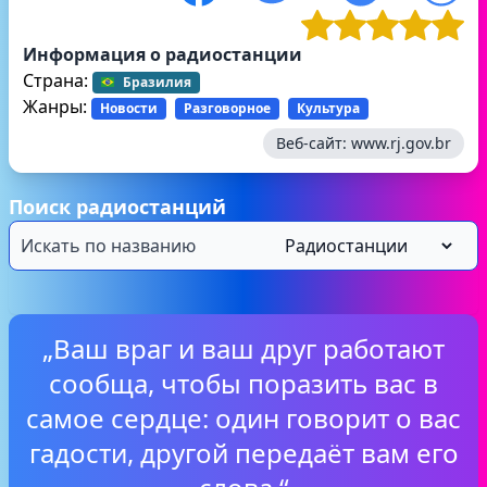
Информация о радиостанции
Страна:
Бразилия
Жанры:
Новости
Разговорное
Культура
Веб-сайт:
www.rj.gov.br
Поиск радиостанций
„Ваш враг и ваш друг работают
сообща, чтобы поразить вас в
самое сердце: один говорит о вас
гадости, другой передаёт вам его