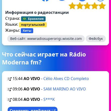
Информация о радиостанции
Страна:
Бразилия
Языки:
португальский
Жанры:
Хиты
Веб-сайт:
wwwradiosuperorigi.wixsite.com
Фейсбук
Что сейчас играет на Rádio
Moderna fm?
15:44
AO VIVO
-
Célio Alves CD Completo
09:06
AO VIVO
-
SAM MARINO AO VIVO
08:04
AO VIVO
-
S***K
Смотреть плейлист