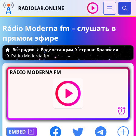
RADIOLAR.ONLINE
Иска
Rádio Moderna fm – слушать в
прямом эфире
Все радио
Радиостанции
страна: Бразилия
Rádio Moderna fm
RÁDIO MODERNA FM
EMBED