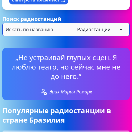
Поиск радиостанций
„Не устраивай глупых сцен. Я
люблю театр, но сейчас мне не
до него.“
Эрих Мария Ремарк
Популярные радиостанции в
стране Бразилия