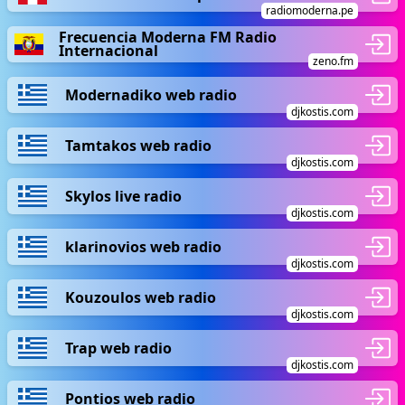
radiomoderna.pe
Frecuencia Moderna FM Radio
Internacional
zeno.fm
Modernadiko web radio
djkostis.com
Tamtakos web radio
djkostis.com
Skylos live radio
djkostis.com
klarinovios web radio
djkostis.com
Kouzoulos web radio
djkostis.com
Trap web radio
djkostis.com
Pontios web radio