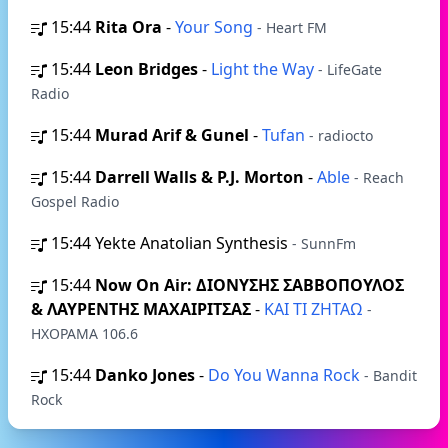
15:44
Rita Ora
-
Your Song
- Heart FM
15:44
Leon Bridges
-
Light the Way
- LifeGate
Radio
15:44
Murad Arif & Gunel
-
Tufan
- radiocto
15:44
Darrell Walls & P.J. Morton
-
Able
- Reach
Gospel Radio
15:44
Yekte Anatolian Synthesis
- SunnFm
15:44
Now On Air: ΔΙΟΝΥΣΗΣ ΣΑΒΒΟΠΟΥΛΟΣ
& ΛΑΥΡΕΝΤΗΣ ΜΑΧΑΙΡΙΤΣΑΣ
-
ΚΑΙ ΤΙ ΖΗΤΑΩ
-
ΗΧΟΡΑΜΑ 106.6
15:44
Danko Jones
-
Do You Wanna Rock
- Bandit
Rock