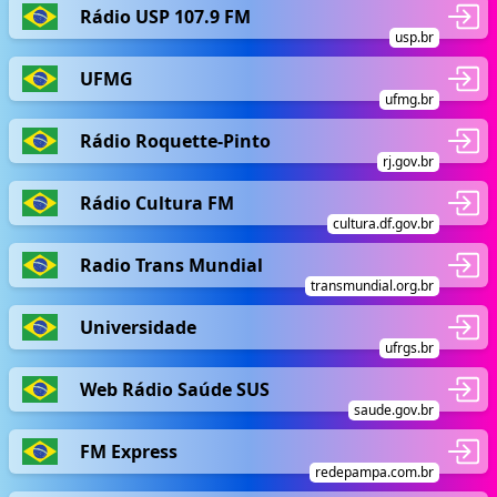
Rádio USP 107.9 FM
usp.br
UFMG
ufmg.br
Rádio Roquette-Pinto
rj.gov.br
Rádio Cultura FM
cultura.df.gov.br
Radio Trans Mundial
transmundial.org.br
Universidade
ufrgs.br
Web Rádio Saúde SUS
saude.gov.br
FM Express
redepampa.com.br