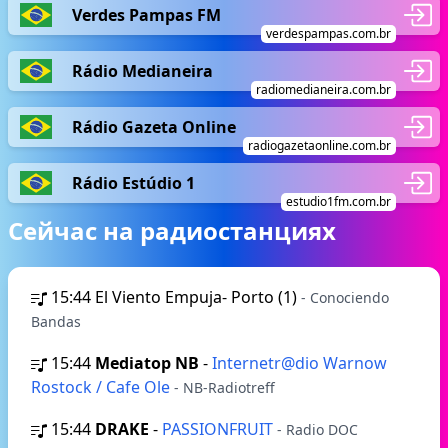
Verdes Pampas FM
verdespampas.com.br
Rádio Medianeira
radiomedianeira.com.br
Rádio Gazeta Online
radiogazetaonline.com.br
Rádio Estúdio 1
estudio1fm.com.br
Сейчас на радиостанциях
15:44
El Viento Empuja- Porto (1)
- Conociendo
Bandas
15:44
Mediatop NB
-
Internetr@dio Warnow
Rostock / Cafe Ole
- NB-Radiotreff
15:44
DRAKE
-
PASSIONFRUIT
- Radio DOC