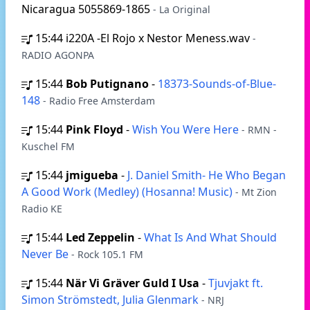
Nicaragua 5055869-1865
- La Original
15:44
i220A -El Rojo x Nestor Meness.wav
-
RADIO AGONPA
15:44
Bob Putignano
-
18373-Sounds-of-Blue-
148
- Radio Free Amsterdam
15:44
Pink Floyd
-
Wish You Were Here
- RMN -
Kuschel FM
15:44
jmigueba
-
J. Daniel Smith- He Who Began
A Good Work (Medley) (Hosanna! Music)
- Mt Zion
Radio KE
15:44
Led Zeppelin
-
What Is And What Should
Never Be
- Rock 105.1 FM
15:44
När Vi Gräver Guld I Usa
-
Tjuvjakt ft.
Simon Strömstedt, Julia Glenmark
- NRJ