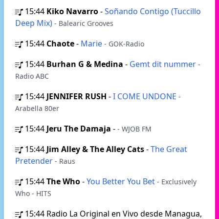
15:44
Kiko Navarro
-
Soñando Contigo (Tuccillo
Deep Mix)
- Balearic Grooves
15:44
Chaote
-
Marie
- GOK-Radio
15:44
Burhan G & Medina
-
Gemt dit nummer
-
Radio ABC
15:44
JENNIFER RUSH
-
I COME UNDONE
-
Arabella 80er
15:44
Jeru The Damaja
-
- WJOB FM
15:44
Jim Alley & The Alley Cats
-
The Great
Pretender
- Raus
15:44
The Who
-
You Better You Bet
- Exclusively
Who - HITS
15:44
Radio La Original en Vivo desde Managua,