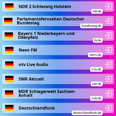
NDR 2 Schleswig Holstein
ndr.de
Parlamentsfernsehen Deutscher
Bundestag
bundestag.de
Bayern 1 Niederbayern und
Oberpfalz
br.de
Neon FM
stern.de
ntv Live Audio
n-tv.de
SWR Aktuell
swr.de
MDR Schlagerwelt Sachsen-
Anhalt
mdr.de
Deutschlandfunk
deutschlandfunk.de