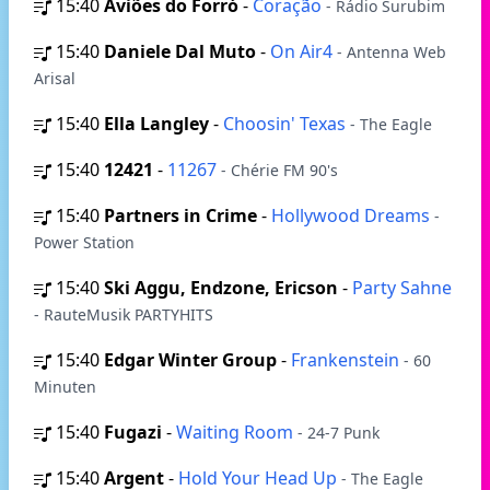
15:40
Aviões do Forró
-
Coração
- Rádio Surubim
15:40
Daniele Dal Muto
-
On Air4
- Antenna Web
Arisal
15:40
Ella Langley
-
Choosin' Texas
- The Eagle
15:40
12421
-
11267
- Chérie FM 90's
15:40
Partners in Crime
-
Hollywood Dreams
-
Power Station
15:40
Ski Aggu, Endzone, Ericson
-
Party Sahne
- RauteMusik PARTYHITS
15:40
Edgar Winter Group
-
Frankenstein
- 60
Minuten
15:40
Fugazi
-
Waiting Room
- 24-7 Punk
15:40
Argent
-
Hold Your Head Up
- The Eagle