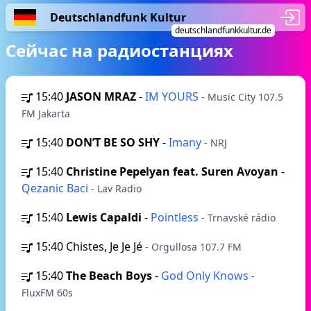
Deutschlandfunk Kultur
deutschlandfunkkultur.de
Сейчас на радиостанциях
15:40
JASON MRAZ
-
IM YOURS
- Music City 107.5
FM Jakarta
15:40
DON’T BE SO SHY
-
Imany
- NRJ
15:40
Christine Pepelyan feat. Suren Avoyan
-
Qezanic Baci
- Lav Radio
15:40
Lewis Capaldi
-
Pointless
- Trnavské rádio
15:40
Chistes, Je Je Jé
- Orgullosa 107.7 FM
15:40
The Beach Boys
-
God Only Knows
-
FluxFM 60s