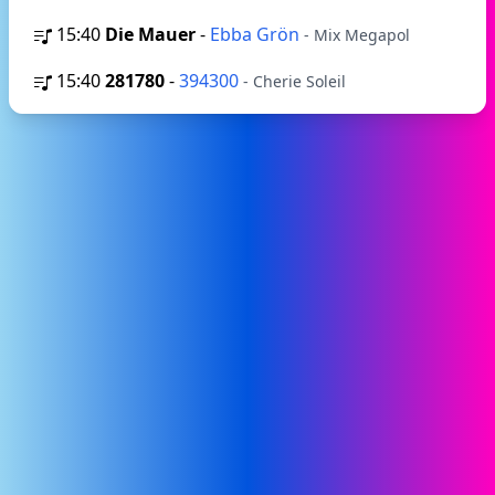
15:40
Die Mauer
-
Ebba Grön
- Mix Megapol
15:40
281780
-
394300
- Cherie Soleil