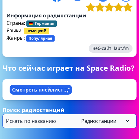
Информация о радиостанции
Страна:
Германия
Языки:
немецкий
Жанры:
Популярная
Веб-сайт:
laut.fm
Что сейчас играет на Space Radio?
Смотреть плейлист
Поиск радиостанций