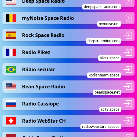
Deep Space Radio
deepspaceradio.com
myNoise Space Radio
mynoise.net
Rock Space Radio
dagstreaming.com
Radio Pikez
pikez.space
Rádio secular
kodishteam.space
Bean Space Radio
beanspace.net
Radio Cassiope
rc19.space
Radio WebStar CH
radiowebstarch.space