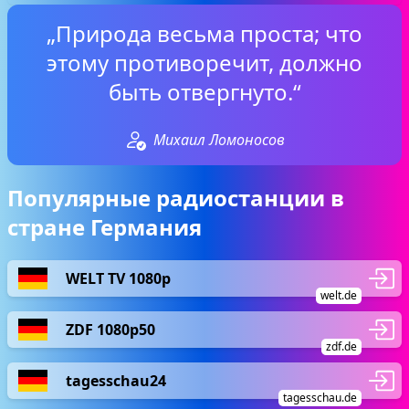
„Природа весьма проста; что
этому противоречит, должно
быть отвергнуто.“
Михаил Ломоносов
Популярные радиостанции в
стране Германия
WELT TV 1080p
welt.de
ZDF 1080p50
zdf.de
tagesschau24
tagesschau.de