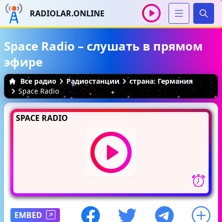
RADIOLAR.ONLINE
Иска
Space Radio – слушать в прямом
эфире
Все радио
Радиостанции
страна: Германия
Space Radio
SPACE RADIO
EMBED