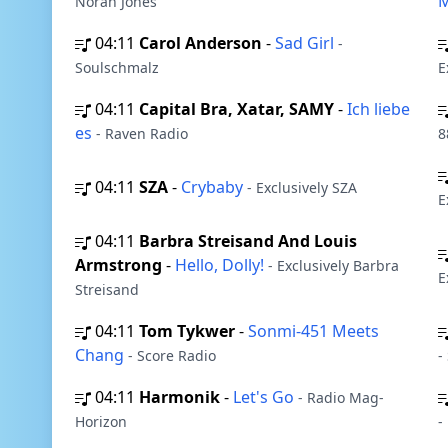
Norah Jones
04:11
Carol Anderson
-
Sad Girl
-
Soulschmalz
E
04:11
Capital Bra, Xatar, SAMY
-
Ich liebe
es
- Raven Radio
8
04:11
SZA
-
Crybaby
- Exclusively SZA
E
04:11
Barbra Streisand And Louis
Armstrong
-
Hello, Dolly!
- Exclusively Barbra
E
Streisand
04:11
Tom Tykwer
-
Sonmi-451 Meets
Chang
- Score Radio
-
04:11
Harmonik
-
Let's Go
- Radio Mag-
Horizon
-