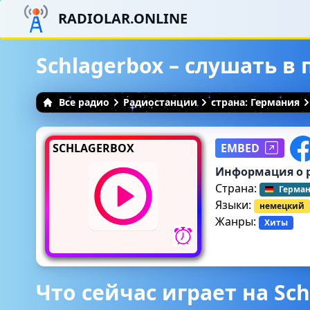
RADIOLAR.ONLINE
Schlagerbox – слушать в
Все радио
Радиостанции
страна: Германия
SCHLAGERBOX
EMBED
Информация о 
Страна:
Герма
Языки:
немецкий
Жанры:
Хиты
Что сейчас играет на Sch