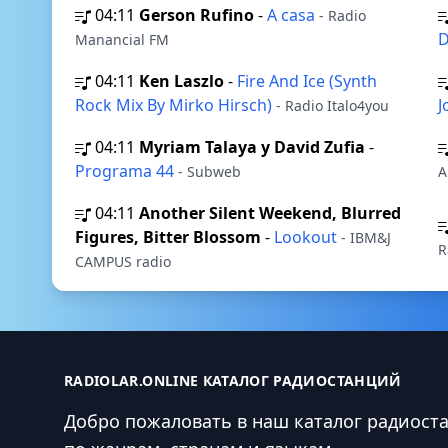
04:11
Gerson Rufino
-
A casa
- Radio
D
Manancial FM
04:11
Ken Laszlo
-
Fire And Ice (Synth
Rock Mix By Mirko Hirsch)
J
- Radio Italo4you
04:11
Myriam Talaya y David Zufia
-
Programa 44
- Subweb
A
04:11
Another Silent Weekend, Blurred
Figures, Bitter Blossom
-
Lookout
- IBM&J
R
CAMPUS radio
RADIOLAR.ONLINE КАТАЛОГ РАДИОСТАНЦИЙ
Добро пожаловать в наш каталог радиост