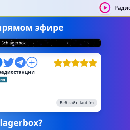
Ради
 прямом эфире
Schlagerbox
радиостанции
ния
Веб-сайт:
laut.fm
lagerbox?