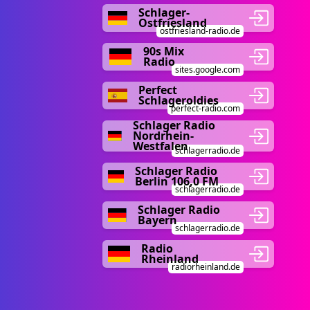
Schlager-
Ostfriesland
ostfriesland-radio.de
90s Mix
Radio
sites.google.com
Perfect
Schlageroldies
perfect-radio.com
Schlager Radio
Nordrhein-
Westfalen
schlagerradio.de
Schlager Radio
Berlin 106,0 FM
schlagerradio.de
Schlager Radio
Bayern
schlagerradio.de
Radio
Rheinland
radiorheinland.de