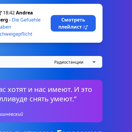
18:42
Andrea
erg
-
Die Gefuehle
Смотреть
aben
плейлист
chweigepflicht
с хотят и нас имеют. И это
олливуде снять умеют.“
ишневский