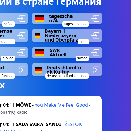
ии в стране Германия
tagesscha
u24
zdf.de
tagesschau.de
ernse
Bayern 1
er
Niederbayern
und Oberpfalz
estag.de
br.de
SWR
Aktuell
n-tv.de
swr.de
nd
Deutschlandfu
nk Kultur
dfunk.de
deutschlandfunkkultur.de
х
04:11
MÖWE
-
You Make Me Feel Good
-
ionafriQ Radio
04:11
SADA SVIRA: SANDI
-
ŽESTOK