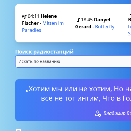
04:11
Helene
18:45
Danyel
B
Fischer
-
Mitten im
Gerard
-
Butterfly
h
Paradies
S
Поиск радиостанций
„Хотим мы или не хотим, Но на
всё не тот интим, Что в Г
Владимир В