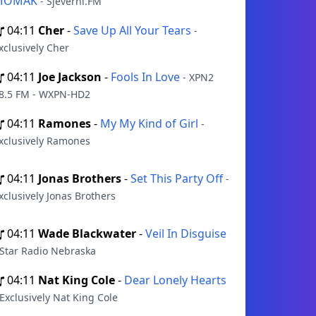
MOMAK
- Sjeverni.FM
04:11
Cher
-
Save Up All Your Tears
-
xclusively Cher
04:11
Joe Jackson
-
Fools In Love
- XPN2
8.5 FM - WXPN-HD2
04:11
Ramones
-
My My Kind of Girl
-
xclusively Ramones
04:11
Jonas Brothers
-
Set This Party Off
-
xclusively Jonas Brothers
04:11
Wade Blackwater
-
Veil In Disguise
 Star Radio Nebraska
04:11
Nat King Cole
-
Dear Lonely Hearts
 Exclusively Nat King Cole