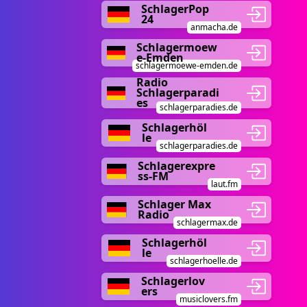
SchlagerPop
24
anmacha.de
Schlagermoew
e-Emden
schlagermoewe-emden.de
Radio
Schlagerparadi
es
schlagerparadies.de
Schlagerhöl
le
schlagerparadies.de
Schlagerexpre
ss-FM
laut.fm
Schlager Max
Radio
schlagermax.de
Schlagerhöl
le
schlagerhoelle.de
Schlagerlov
ers
musiclovers.fm