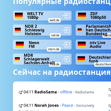
Популярные радиостанц
WELT TV
ZDF
1080p
1080p50
welt.de
NDR 2
Parlamentsf
Schleswig
hen Deutsch
Holstein
Bundestag
ndr.de
bund
Neon
ntv Live
FM
Audio
stern.de
MDR
Deutschla
Schlagerwelt
funk
Sachsen-Anhalt
mdr.de
deutschlan
Сейчас на радиостанция
04:11
RadioSama
-
offline
- RadioSama
L
04:11
Norah Jones
-
Peace
- Exclusively