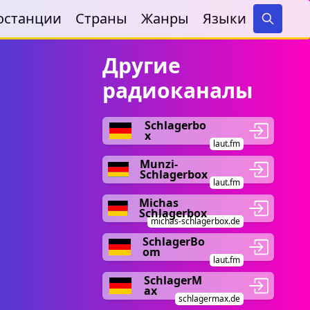
останции
Страны
Жанры
Языки
Search
Другие
радиоканалы
Schlagerbo
x
laut.fm
Munzi-
Schlagerbox
laut.fm
Michas
Schlagerbox
michas-schlagerbox.de
SchlagerBo
om
laut.fm
SchlagerM
ax
schlagermax.de