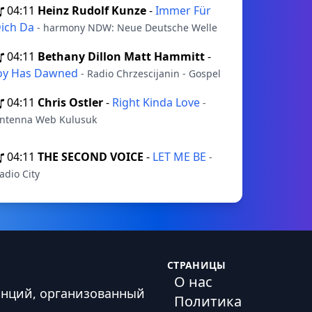
04:11
Heinz Rudolf Kunze
-
Immer Für
ich Da
- harmony NDW: Neue Deutsche Welle
04:11
Bethany Dillon Matt Hammitt
-
oy Has Dawned
- Radio Chrzescijanin - Gospel
04:11
Chris Ostler
-
Right Kinda Love
-
ntenna Web Kulusuk
04:11
THE SECOND VOICE
-
LET ME BE
-
adio City
СТРАНИЦЫ
О нас
анций, организованный
Политика