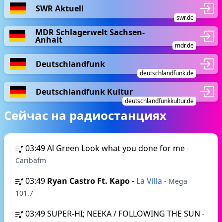
SWR Aktuell
swr.de
MDR Schlagerwelt Sachsen-
Anhalt
mdr.de
Deutschlandfunk
deutschlandfunk.de
Deutschlandfunk Kultur
deutschlandfunkkultur.de
Сейчас на радиостанциях
03:49
Al Green Look what you done for me
-
Caribafm
03:49
Ryan Castro Ft. Kapo
-
La Villa
- Mega
101.7
03:49
SUPER-HI; NEEKA / FOLLOWING THE SUN
-