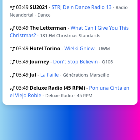
03:49
SU2021
-
STRJ Dein Dance Radio 13
- Radio
Neandertal - Dance
03:49
The Letterman
-
What Can I Give You This
Christmas?
- 181.FM Christmas Standards
03:49
Hotel Torino
-
Wielki Gniew
- UWM
03:49
Journey
-
Don't Stop Believin
- Q106
03:49
Jul
-
La Faille
- Générations Marseille
03:49
Deluxe Radio (45 RPM)
-
Pon una Cinta en
el Viejo Roble
- Deluxe Radio - 45 RPM