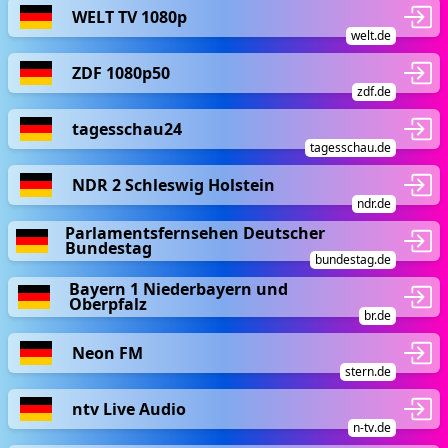
WELT TV 1080p
welt.de
ZDF 1080p50
zdf.de
tagesschau24
tagesschau.de
NDR 2 Schleswig Holstein
ndr.de
Parlamentsfernsehen Deutscher
Bundestag
bundestag.de
Bayern 1 Niederbayern und
Oberpfalz
br.de
Neon FM
stern.de
ntv Live Audio
n-tv.de