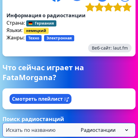
Информация о радиостанции
Страна:
Германия
Языки:
немецкий
Жанры:
Техно
Электронная
Веб-сайт:
laut.fm
Что сейчас играет на
FataMorgana?
Смотреть плейлист
Поиск радиостанций