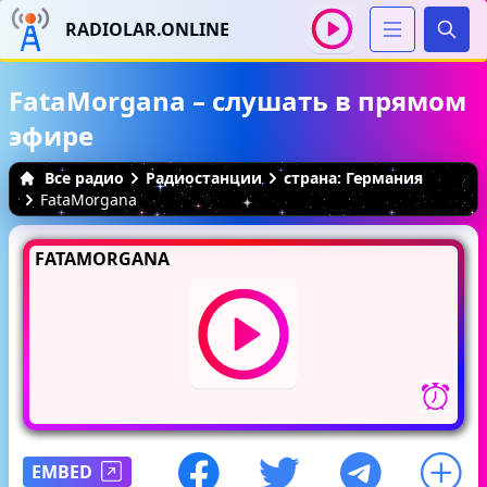
RADIOLAR.ONLINE
Иска
FataMorgana – слушать в прямом
эфире
Все радио
Радиостанции
страна: Германия
FataMorgana
FATAMORGANA
EMBED