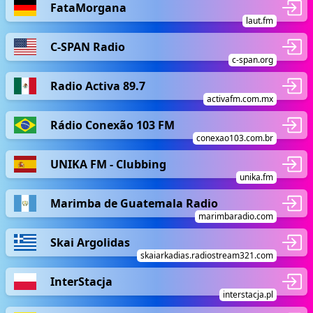
FataMorgana
laut.fm
C-SPAN Radio
c-span.org
Radio Activa 89.7
activafm.com.mx
Rádio Conexão 103 FM
conexao103.com.br
UNIKA FM - Clubbing
unika.fm
Marimba de Guatemala Radio
marimbaradio.com
Skai Argolidas
skaiarkadias.radiostream321.com
InterStacja
interstacja.pl