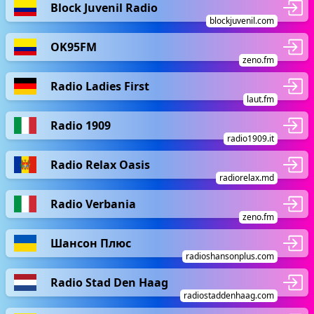
Block Juvenil Radio
blockjuvenil.com
OK95FM
zeno.fm
Radio Ladies First
laut.fm
Radio 1909
radio1909.it
Radio Relax Oasis
radiorelax.md
Radio Verbania
zeno.fm
Шансон Плюс
radioshansonplus.com
Radio Stad Den Haag
radiostaddenhaag.com