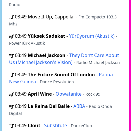
Radio
03:49
Move It Up, Cappella,
- Fm Compacto 103.3
Mhz
03:49
Yüksek Sadakat
-
Yürüyorum (Akustik)
-
PowerTürk Akustik
03:49
Michael Jackson
-
They Don’t Care About
Us (Michael Jackson's Vision)
- Radio Michael Jackson
03:49
The Future Sound Of London
-
Papua
New Guinea
- Dance Revolution
03:49
April Wine
-
Oowatanite
- Rock 95
03:49
La Reina Del Baile
-
ABBA
- Radio Onda
Digital
03:49
Clout
-
Substitute
- DanceClub