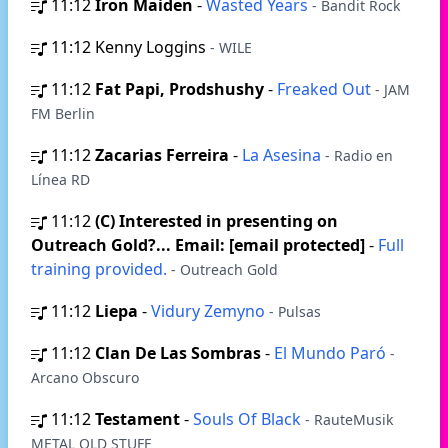
11:12
Iron Maiden
-
Wasted Years
- Bandit Rock
11:12
Kenny Loggins
- WILE
11:12
Fat Papi, Prodshushy
-
Freaked Out
- JAM
FM Berlin
11:12
Zacarias Ferreira
-
La Asesina
- Radio en
Línea RD
11:12
(C) Interested in presenting on
Outreach Gold?... Email: [email protected]
-
Full
training provided.
- Outreach Gold
11:12
Liepa
-
Vidury Zemyno
- Pulsas
11:12
Clan De Las Sombras
-
El Mundo Paró
-
Arcano Obscuro
11:12
Testament
-
Souls Of Black
- RauteMusik
METAL OLD STUFF