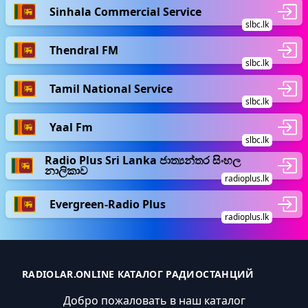
Sinhala Commercial Service
slbc.lk
Thendral FM
slbc.lk
Tamil National Service
slbc.lk
Yaal Fm
slbc.lk
Radio Plus Sri Lanka ජාත්‍යන්තර සිංහල
නාලිකාව
radioplus.lk
Evergreen-Radio Plus
radioplus.lk
RADIOLAR.ONLINE КАТАЛОГ РАДИОСТАНЦИЙ
Добро пожаловать в наш каталог