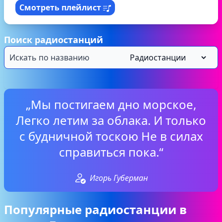
Смотреть плейлист
Поиск радиостанций
„Мы постигаем дно морское,
Легко летим за облака. И только
с будничной тоскою Не в силах
справиться пока.“
Игорь Губерман
Популярные радиостанции в