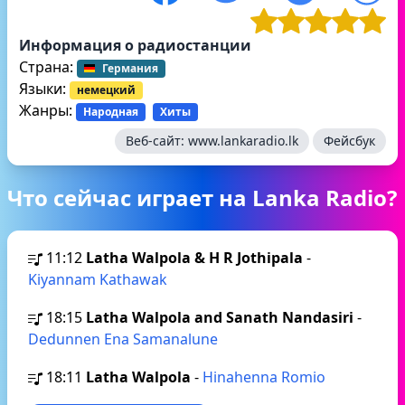
Информация о радиостанции
Страна:
Германия
Языки:
немецкий
Жанры:
Народная
Хиты
Веб-сайт:
www.lankaradio.lk
Фейсбук
Что сейчас играет на Lanka Radio?
11:12
Latha Walpola & H R Jothipala
-
Kiyannam Kathawak
18:15
Latha Walpola and Sanath Nandasiri
-
Dedunnen Ena Samanalune
18:11
Latha Walpola
-
Hinahenna Romio