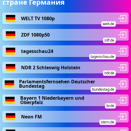
стране Германия
WELT TV 1080p
welt.de
ZDF 1080p50
zdf.de
tagesschau24
tagesschau.de
NDR 2 Schleswig Holstein
ndr.de
Parlamentsfernsehen Deutscher
Bundestag
bundestag.de
Bayern 1 Niederbayern und
Oberpfalz
br.de
Neon FM
stern.de