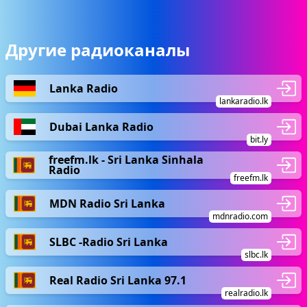
Другие радиоканалы
Lanka Radio
lankaradio.lk
Dubai Lanka Radio
bit.ly
freefm.lk - Sri Lanka Sinhala
Radio
freefm.lk
MDN Radio Sri Lanka
mdnradio.com
SLBC -Radio Sri Lanka
slbc.lk
Real Radio Sri Lanka 97.1
realradio.lk