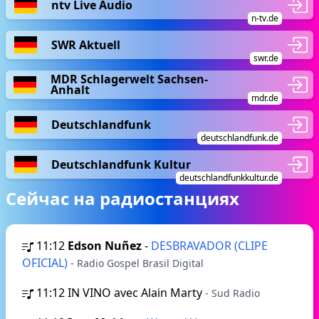
ntv Live Audio
n-tv.de
SWR Aktuell
swr.de
MDR Schlagerwelt Sachsen-
Anhalt
mdr.de
Deutschlandfunk
deutschlandfunk.de
Deutschlandfunk Kultur
deutschlandfunkkultur.de
Сейчас на радиостанциях
11:12
Edson Nuñez
-
DESBRAVADOR (CLIPE
OFICIAL)
- Radio Gospel Brasil Digital
11:12
IN VINO avec Alain Marty
- Sud Radio