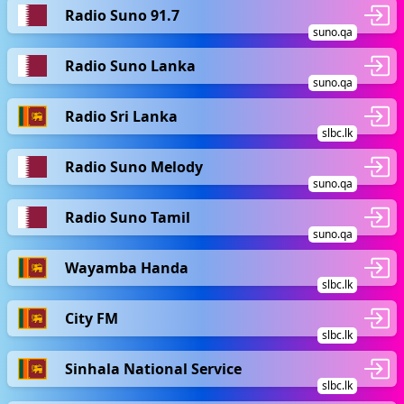
Radio Suno 91.7
suno.qa
Radio Suno Lanka
suno.qa
Radio Sri Lanka
slbc.lk
Radio Suno Melody
suno.qa
Radio Suno Tamil
suno.qa
Wayamba Handa
slbc.lk
City FM
slbc.lk
Sinhala National Service
slbc.lk