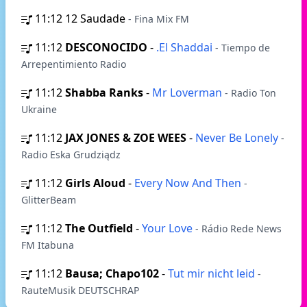
11:12
12 Saudade
- Fina Mix FM
11:12
DESCONOCIDO
-
.El Shaddai
- Tiempo de
Arrepentimiento Radio
11:12
Shabba Ranks
-
Mr Loverman
- Radio Ton
Ukraine
11:12
JAX JONES & ZOE WEES
-
Never Be Lonely
-
Radio Eska Grudziądz
11:12
Girls Aloud
-
Every Now And Then
-
GlitterBeam
11:12
The Outfield
-
Your Love
- Rádio Rede News
FM Itabuna
11:12
Bausa; Chapo102
-
Tut mir nicht leid
-
RauteMusik DEUTSCHRAP