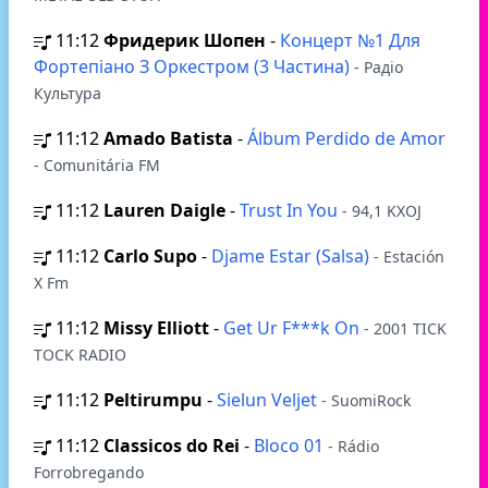
11:12
Фридерик Шопен
-
Концерт №1 Для
Фортепіано З Оркестром (3 Частина)
- Радіо
Культура
11:12
Amado Batista
-
Álbum Perdido de Amor
- Comunitária FM
11:12
Lauren Daigle
-
Trust In You
- 94,1 KXOJ
11:12
Carlo Supo
-
Djame Estar (Salsa)
- Estación
X Fm
11:12
Missy Elliott
-
Get Ur F***k On
- 2001 TICK
TOCK RADIO
11:12
Peltirumpu
-
Sielun Veljet
- SuomiRock
11:12
Classicos do Rei
-
Bloco 01
- Rádio
Forrobregando