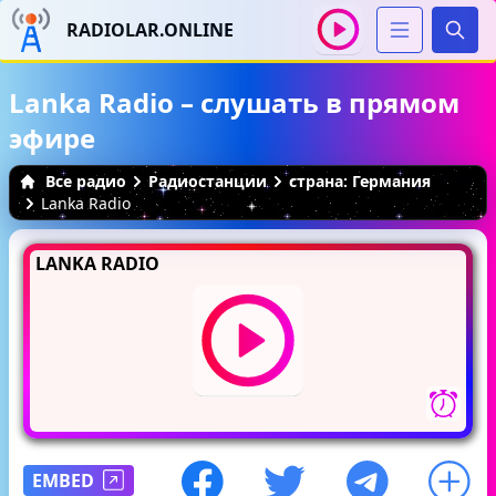
RADIOLAR.ONLINE
Иска
Lanka Radio – слушать в прямом
эфире
Все радио
Радиостанции
страна: Германия
Lanka Radio
LANKA RADIO
EMBED