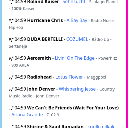
04:59
Roland Kaiser
-
Sehnsucht
- SchlagerPlanet
- 100% Kaiser
04:59
Hurricane Chris
-
A Bay Bay
- Radio Noise
HipHop
04:59
DUDA BERTELLI
-
COZUMEL
- Rádio Up -
Sertaneja
04:59
Aerosmith
-
Livin' On The Edge
- Powerhitz
- 90s AREA
04:59
Radiohead
-
Lotus Flower
- Meggpool
04:59
John Denver
-
Whispering Jesse
- Country
Music Radio - John Denver
04:59
We Can't Be Friends (Wait For Your Love)
-
Ariana Grande
- Z102.9
04:59
Shirine & Saad Ramadan
-
koulli milkak ,