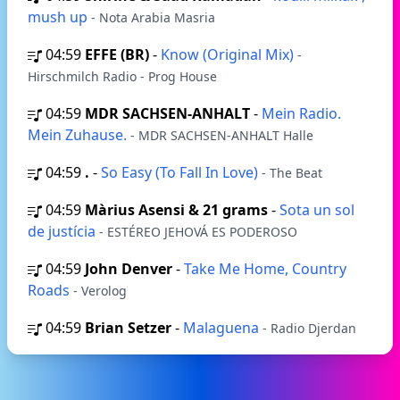
mush up
- Nota Arabia Masria
04:59
EFFE (BR)
-
Know (Original Mix)
-
Hirschmilch Radio - Prog House
04:59
MDR SACHSEN-ANHALT
-
Mein Radio.
Mein Zuhause.
- MDR SACHSEN-ANHALT Halle
04:59
.
-
So Easy (To Fall In Love)
- The Beat
04:59
Màrius Asensi & 21 grams
-
Sota un sol
de justícia
- ESTÉREO JEHOVÁ ES PODEROSO
04:59
John Denver
-
Take Me Home, Country
Roads
- Verolog
04:59
Brian Setzer
-
Malaguena
- Radio Djerdan