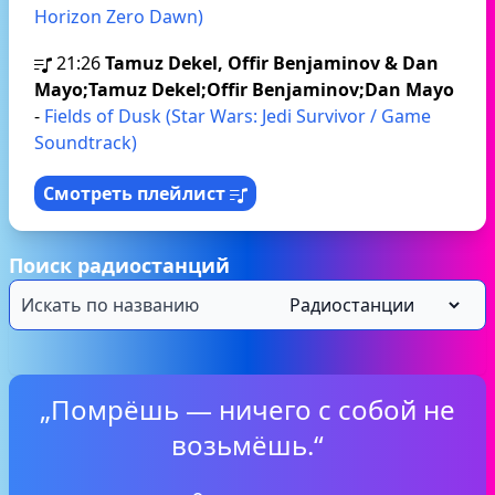
Horizon Zero Dawn)
21:26
Tamuz Dekel, Offir Benjaminov & Dan
Mayo;Tamuz Dekel;Offir Benjaminov;Dan Mayo
-
Fields of Dusk (Star Wars: Jedi Survivor / Game
Soundtrack)
Смотреть плейлист
Поиск радиостанций
„Помрёшь — ничего с собой не
возьмёшь.“