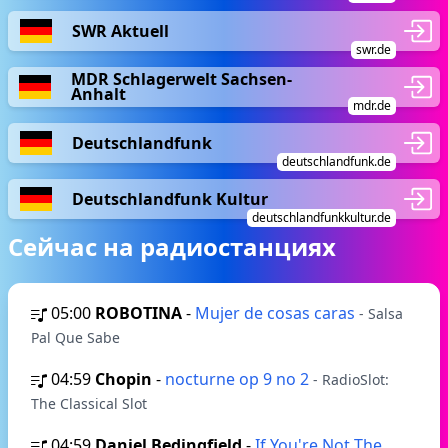
SWR Aktuell
swr.de
MDR Schlagerwelt Sachsen-
Anhalt
mdr.de
Deutschlandfunk
deutschlandfunk.de
Deutschlandfunk Kultur
deutschlandfunkkultur.de
Сейчас на радиостанциях
05:00
ROBOTINA
-
Mujer de cosas caras
- Salsa
Pal Que Sabe
04:59
Chopin
-
nocturne op 9 no 2
- RadioSlot:
The Classical Slot
04:59
Daniel Bedingfield
-
If You're Not The