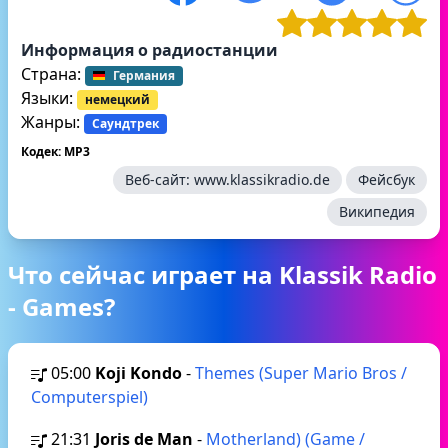
Информация о радиостанции
Страна:
Германия
Языки:
немецкий
Жанры:
Саундтрек
Кодек: MP3
Веб-сайт:
www.klassikradio.de
Фейсбук
Википедия
Что сейчас играет на Klassik Radio
- Games?
05:00
Koji Kondo
-
Themes (Super Mario Bros /
Computerspiel)
21:31
Joris de Man
-
Motherland) (Game /