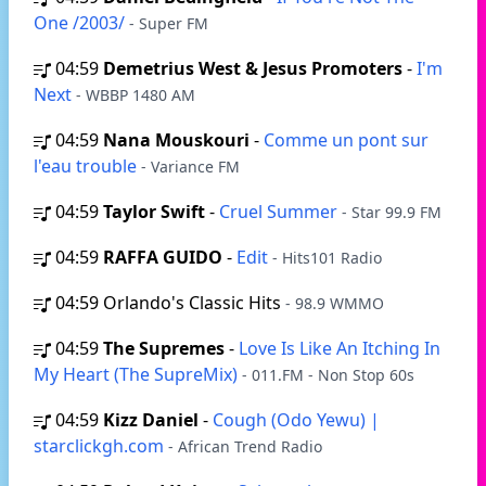
One /2003/
- Super FM
04:59
Demetrius West & Jesus Promoters
-
I'm
Next
- WBBP 1480 AM
04:59
Nana Mouskouri
-
Comme un pont sur
l'eau trouble
- Variance FM
04:59
Taylor Swift
-
Cruel Summer
- Star 99.9 FM
04:59
RAFFA GUIDO
-
Edit
- Hits101 Radio
04:59
Orlando's Classic Hits
- 98.9 WMMO
04:59
The Supremes
-
Love Is Like An Itching In
My Heart (The SupreMix)
- 011.FM - Non Stop 60s
04:59
Kizz Daniel
-
Cough (Odo Yewu) |
starclickgh.com
- African Trend Radio