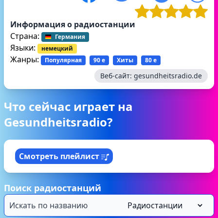
Информация о радиостанции
Страна:
Германия
Языки:
немецкий
Жанры:
Популярная
90 е
Хиты
80 е
Веб-сайт:
gesundheitsradio.de
Что сейчас играет на
Gesundheitsradio?
Смотреть плейлист
Поиск радиостанций