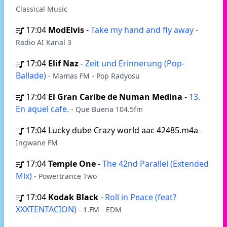
Classical Music
17:04
ModElvis
-
Take my hand and fly away
-
Radio AI Kanal 3
17:04
Elif Naz
-
Zeit und Erinnerung (Pop-
Ballade)
- Mamas FM - Pop Radyosu
17:04
El Gran Caribe de Numan Medina
-
13.
En aquel cafe.
- Que Buena 104.5fm
17:04
Lucky dube Crazy world aac 42485.m4a
-
Ingwane FM
17:04
Temple One
-
The 42nd Parallel (Extended
Mix)
- Powertrance Two
17:04
Kodak Black
-
Roll in Peace (feat?
XXXTENTACION)
- 1.FM - EDM