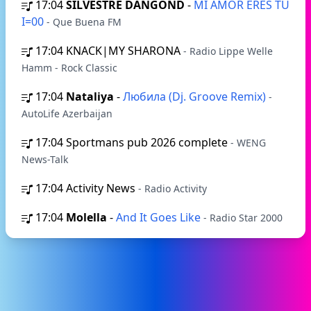
17:04
SILVESTRE DANGOND
-
MI AMOR ERES TU
I=00
- Que Buena FM
17:04
KNACK|MY SHARONA
- Radio Lippe Welle
Hamm - Rock Classic
17:04
Nataliya
-
Любила (Dj. Groove Remix)
-
AutoLife Azerbaijan
17:04
Sportmans pub 2026 complete
- WENG
News-Talk
17:04
Activity News
- Radio Activity
17:04
Molella
-
And It Goes Like
- Radio Star 2000