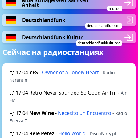
MDR Schlagerwelt Sachsen-
Anhalt
mdr.de
Deutschlandfunk
deutschlandfunk.de
Deutschlandfunk Kultur
deutschlandfunkkultur.de
Сейчас на радиостанциях
17:04
YES
-
Owner of a Lonely Heart
- Radio
Karantin
17:04
Retro Never Sounded So Good Air Fm
- Air
FM
17:04
New Wine
-
Necesito un Encuentro
- Radio
Fuerza 7
17:04
Bele Perez
-
Hello World
- DiscoParty.pl -