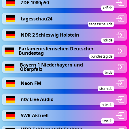
ZDF 1080p50
zdf.de
tagesschau24
tagesschau.de
NDR 2 Schleswig Holstein
ndr.de
Parlamentsfernsehen Deutscher
Bundestag
bundestag.de
Bayern 1 Niederbayern und
Oberpfalz
br.de
Neon FM
stern.de
ntv Live Audio
n-tv.de
SWR Aktuell
swr.de