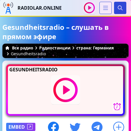
RADIOLAR.ONLINE
Иска
Gesundheitsradio – слушать в
прямом эфире
Все радио
Радиостанции
страна: Германия
Gesundheitsradio
GESUNDHEITSRADIO
EMBED