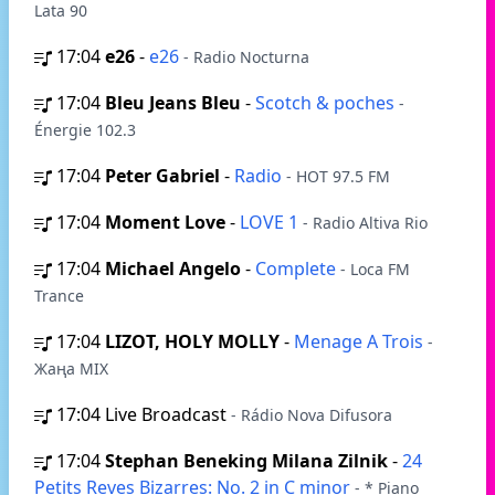
Lata 90
17:04
e26
-
e26
- Radio Nocturna
17:04
Bleu Jeans Bleu
-
Scotch & poches
-
Énergie 102.3
17:04
Peter Gabriel
-
Radio
- HOT 97.5 FM
17:04
Moment Love
-
LOVE 1
- Radio Altiva Rio
17:04
Michael Angelo
-
Complete
- Loca FM
Trance
17:04
LIZOT, HOLY MOLLY
-
Menage A Trois
-
Жаңа MIX
17:04
Live Broadcast
- Rádio Nova Difusora
17:04
Stephan Beneking Milana Zilnik
-
24
Petits Reves Bizarres: No. 2 in C minor
- * Piano