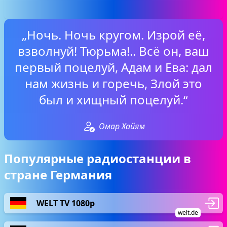
„Ночь. Ночь кругом. Изрой её,
взволнуй! Тюрьма!.. Всё он, ваш
первый поцелуй, Адам и Ева: дал
нам жизнь и горечь, Злой это
был и хищный поцелуй.“
Омар Хайям
Популярные радиостанции в
стране Германия
WELT TV 1080p
welt.de