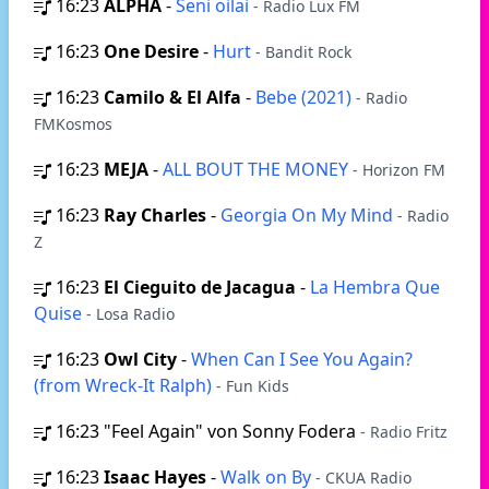
16:23
ALPHA
-
Seni oilai
- Radio Lux FM
16:23
One Desire
-
Hurt
- Bandit Rock
16:23
Camilo & El Alfa
-
Bebe (2021)
- Radio
FMKosmos
16:23
MEJA
-
ALL BOUT THE MONEY
- Horizon FM
16:23
Ray Charles
-
Georgia On My Mind
- Radio
Z
16:23
El Cieguito de Jacagua
-
La Hembra Que
Quise
- Losa Radio
16:23
Owl City
-
When Can I See You Again?
(from Wreck-It Ralph)
- Fun Kids
16:23
"Feel Again" von Sonny Fodera
- Radio Fritz
16:23
Isaac Hayes
-
Walk on By
- CKUA Radio