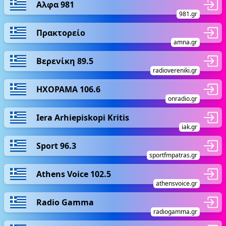
Αλφα 981
981.gr
Πρακτορείο
amna.gr
Βερενίκη 89.5
radiovereniki.gr
ΗΧΟΡΑΜΑ 106.6
onradio.gr
Iera Arhiepiskopi Kritis
iak.gr
Sport 96.3
sportfmpatras.gr
Athens Voice 102.5
athensvoice.gr
Radio Gamma
radiogamma.gr