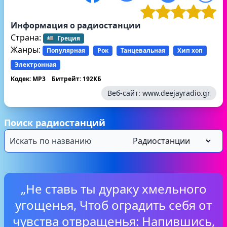
Информация о радиостанции
Страна:
Греция
Жанры:
Популярная
Рок
Танцевальная
Хип хоп
Электронная
Кодек: MP3
Битрейт: 192КБ
Веб-сайт:
www.deejayradio.gr
Поиск радиостанций
„Не ставь ты дураку хмельного
угощенья, Чтоб оградить себя от
чувства отвращенья: Напившись,