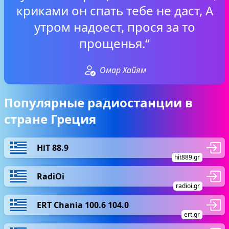
криками он спать тебе не даст, А
утром надоест, прося за то
прощенья.“
Омар Хайям
Популярные радиостанции в
стране Греция
HiT 88.9
hit889.gr
RadiOi
radioi.gr
ERT Chania 100.6 104.0
ert.gr