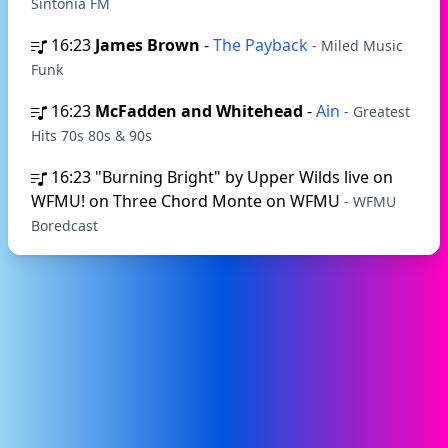
Sintonia FM
16:23
James Brown
-
The Payback
- Miled Music
Funk
16:23
McFadden and Whitehead
-
Ain
- Greatest
Hits 70s 80s & 90s
16:23
"Burning Bright" by Upper Wilds live on
WFMU! on Three Chord Monte on WFMU
- WFMU
Boredcast