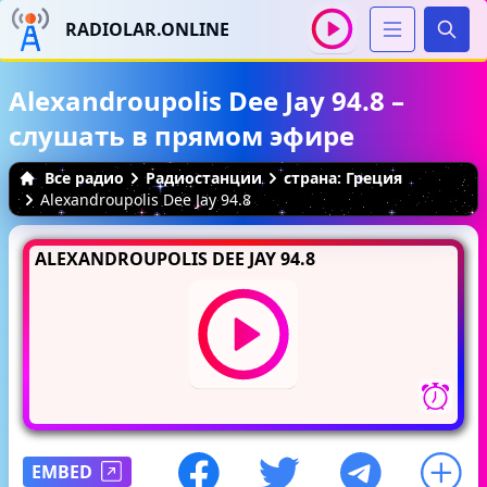
RADIOLAR.ONLINE
Иска
Alexandroupolis Dee Jay 94.8 –
слушать в прямом эфире
Все радио
Радиостанции
страна: Греция
Alexandroupolis Dee Jay 94.8
ALEXANDROUPOLIS DEE JAY 94.8
EMBED