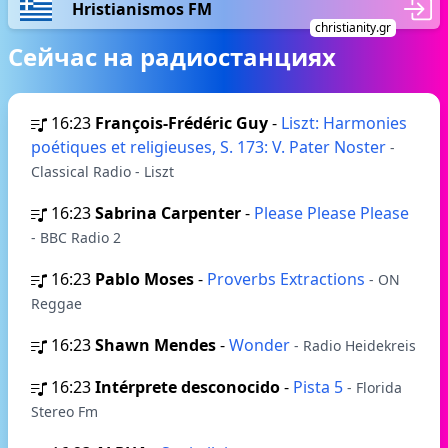
Hristianismos FM
christianity.gr
Сейчас на радиостанциях
16:23
François-Frédéric Guy
-
Liszt: Harmonies
poétiques et religieuses, S. 173: V. Pater Noster
-
Classical Radio - Liszt
16:23
Sabrina Carpenter
-
Please Please Please
- BBC Radio 2
16:23
Pablo Moses
-
Proverbs Extractions
- ON
Reggae
16:23
Shawn Mendes
-
Wonder
- Radio Heidekreis
16:23
Intérprete desconocido
-
Pista 5
- Florida
Stereo Fm