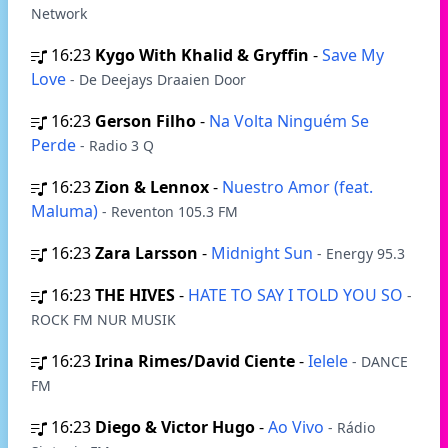
Network
16:23
Kygo With Khalid & Gryffin
-
Save My
Love
- De Deejays Draaien Door
16:23
Gerson Filho
-
Na Volta Ninguém Se
Perde
- Radio 3 Q
16:23
Zion & Lennox
-
Nuestro Amor (feat.
Maluma)
- Reventon 105.3 FM
16:23
Zara Larsson
-
Midnight Sun
- Energy 95.3
16:23
THE HIVES
-
HATE TO SAY I TOLD YOU SO
-
ROCK FM NUR MUSIK
16:23
Irina Rimes/David Ciente
-
Ielele
- DANCE
FM
16:23
Diego & Victor Hugo
-
Ao Vivo
- Rádio