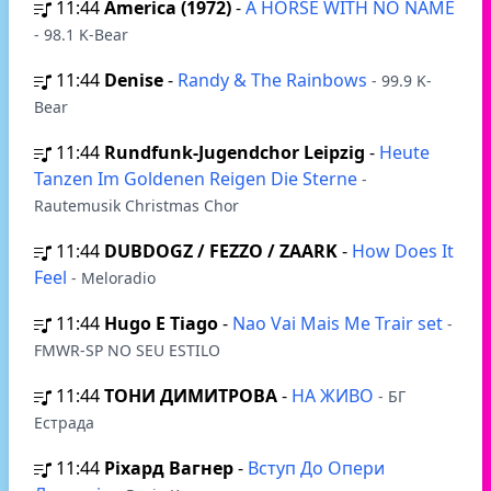
11:44
America (1972)
-
A HORSE WITH NO NAME
- 98.1 K-Bear
11:44
Denise
-
Randy & The Rainbows
- 99.9 K-
Bear
11:44
Rundfunk-Jugendchor Leipzig
-
Heute
Tanzen Im Goldenen Reigen Die Sterne
-
Rautemusik Christmas Chor
11:44
DUBDOGZ / FEZZO / ZAARK
-
How Does It
Feel
- Meloradio
11:44
Hugo E Tiago
-
Nao Vai Mais Me Trair set
-
FMWR-SP NO SEU ESTILO
11:44
ТОНИ ДИМИТРОВА
-
НА ЖИВО
- БГ
Естрада
11:44
Ріхард Вагнер
-
Вступ До Опери