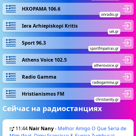
ΗΧΟΡΑΜΑ 106.6
onradio.gr
Iera Arhiepiskopi Kritis
iak.gr
Sport 96.3
sportfmpatras.gr
Athens Voice 102.5
athensvoice.gr
Radio Gamma
radiogamma.gr
Hristianismos FM
christianity.gr
Сейчас на радиостанциях
11:44
Nair Nany
-
Melhor Amigo O Que Seria de
Mim (feat. Dimy Francisco & Eunice Zumbuca)
-