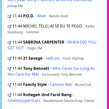
Jubap FM
11:44
P.O.D.
-
Alive
- Bandit Rock
11:44
MICHEL TELO|AI SE EU TE PEGO
- Radio
Duisburg - Sommer
11:44
SABRINA CARPENTER
-
WHEN DID YOU
GET HOT
- Eagle FM
11:44
21 Savage
-
redrum
- FunX Hiphop
11:44
Tony Bennett
-
Who Cares (So Long As
You Care For Me)
- Exclusively Tony Bennett
11:44
Family Style
-
Cannon Ball
- BluesClub
11:44
Kollegah Und Farid Bang
-
Ghettosuperstars
- Rautemusik Deutschrap Classic