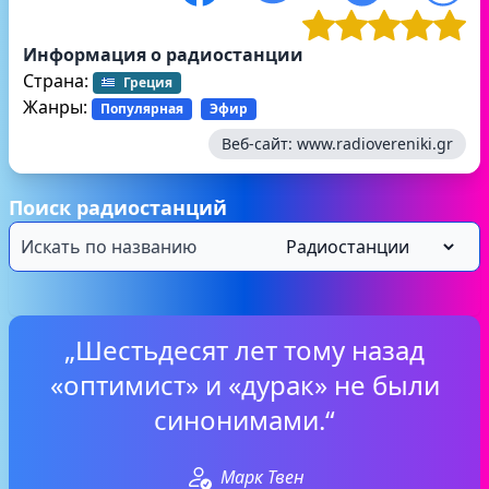
Информация о радиостанции
Страна:
Греция
Жанры:
Популярная
Эфир
Веб-сайт:
www.radiovereniki.gr
Поиск радиостанций
„Шестьдесят лет тому назад
«оптимист» и «дурак» не были
синонимами.“
Марк Твен