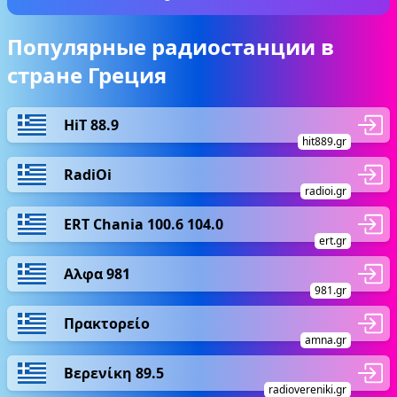
Популярные радиостанции в
стране Греция
HiT 88.9
hit889.gr
RadiOi
radioi.gr
ERT Chania 100.6 104.0
ert.gr
Αλφα 981
981.gr
Πρακτορείο
amna.gr
Βερενίκη 89.5
radiovereniki.gr