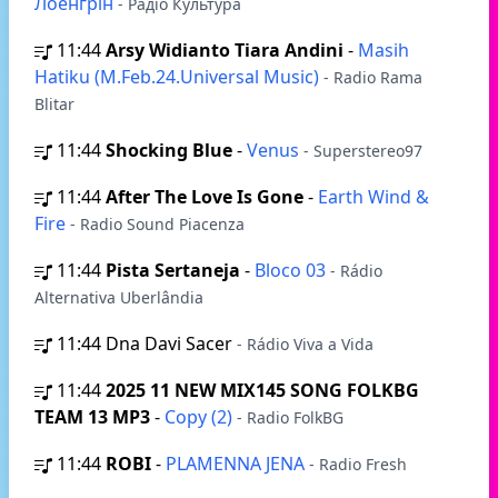
Лоенгрін
- Радіо Культура
11:44
Arsy Widianto Tiara Andini
-
Masih
Hatiku (M.Feb.24.Universal Music)
- Radio Rama
Blitar
11:44
Shocking Blue
-
Venus
- Superstereo97
11:44
After The Love Is Gone
-
Earth Wind &
Fire
- Radio Sound Piacenza
11:44
Pista Sertaneja
-
Bloco 03
- Rádio
Alternativa Uberlândia
11:44
Dna Davi Sacer
- Rádio Viva a Vida
11:44
2025 11 NEW MIX145 SONG FOLKBG
TEAM 13 MP3
-
Copy (2)
- Radio FolkBG
11:44
ROBI
-
PLAMENNA JENA
- Radio Fresh