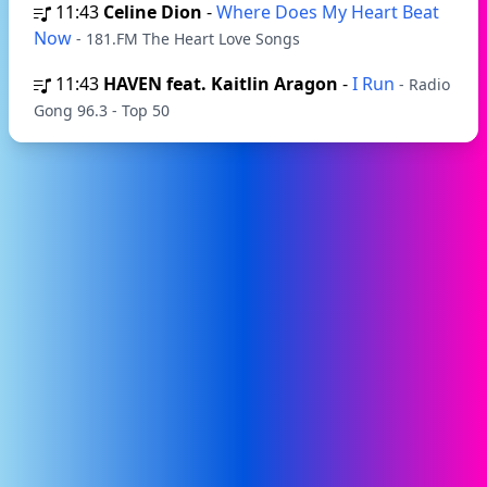
11:43
Celine Dion
-
Where Does My Heart Beat
Now
- 181.FM The Heart Love Songs
11:43
HAVEN feat. Kaitlin Aragon
-
I Run
- Radio
Gong 96.3 - Top 50