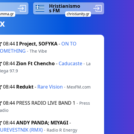
Hristianismo
s FM
amma.gr
christianity.gr
х
08:44
I Project, SOFYKA
-
ON TO
SOMETHING
- The Vibe
08:44
Zion Ft Chencho
-
Caducaste
- La
ega 97.9
08:44
Redukt
-
Rare Vision
- MexFM.com
08:44
PRESS RADIO LIVE BAND 1
- Press
adio
08:44
ANDY PANDA; MIYAGI
-
UREVESTNIK (RMX)
- Radio R Energy