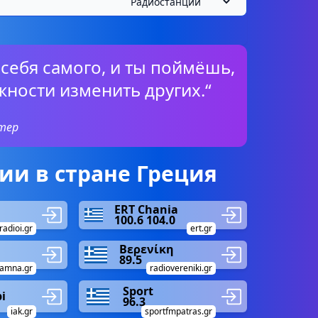
 себя самого, и ты поймёшь,
ности изменить других.“
тер
и в стране Греция
ERT Chania
100.6 104.0
radioi.gr
ert.gr
Βερενίκη
89.5
amna.gr
radiovereniki.gr
Sport
i
96.3
iak.gr
sportfmpatras.gr