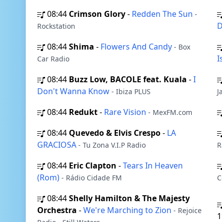
08:44
Crimson Glory
-
Redden The Sun
-
D
Rockstation
08:44
Shima
-
Flowers And Candy
- Box
I
Car Radio
08:44
Buzz Low, BACOLE feat. Kuala
-
I
Don't Wanna Know
- Ibiza PLUS
J
08:44
Redukt
-
Rare Vision
- MexFM.com
08:44
Quevedo & Elvis Crespo
-
LA
GRACIOSA
- Tu Zona V.I.P Radio
R
08:44
Eric Clapton
-
Tears In Heaven
(Rom)
- Rádio Cidade FM
C
08:44
Shelly Hamilton & The Majesty
Orchestra
-
We're Marching to Zion
- Rejoice
1