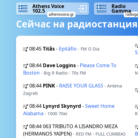
Athens Voice
Radio
102.5
Gamma
athensvoice.gr
radiog
Сейчас на радиостанция
08:45
Titãs
-
Epitáfio
- FM O Dia
08:44
Dave Loggins
-
Please Come To
Boston
- Big R Radio - 70s FM
M
08:44
PINK
-
RAISE YOUR GLASS
- Antena
Zagreb
08:44
Lynyrd Skynyrd
-
Sweet Home
Alabama
- 1000 70er
R
08:44
063 TRIBUTO A LISANDRO MEZA
(HERMANOS YAIPEN)
B
- RED FM - FULL CUMBIAS