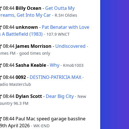
08:44
Billy Ocean
-
Get Outta My
reams, Get Into My Car
- R.SH Oldies
08:44
unknown
-
Pat Benatar with Love
s A Battlefield (1983)
- 107.9 WNCT
08:44
James Morrison
-
Undiscovered
-
ames FM - good times only
08:44
Sasha Keable
-
Why
- Kmob1003
08:44
0092
-
DESTINO-PATRICIA MAX
-
adio Masterclub
08:44
Dylan Scott
-
Dear Big City
- New
ountry 96.3 FM
08:44
Paul Mac speed garage bassline
9th April 2026
- WK-END