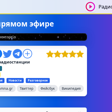
Ради
 прямом эфире
ρακτορείο
радиостанции
ая
Новости
Разговорное
amna.gr
Твиттер
Фейсбук
Википедия