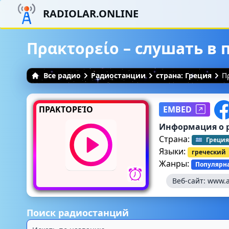
RADIOLAR.ONLINE
Πρακτορείο – слушать в
Все радио
Радиостанции
страна: Греция
Π
ΠΡΑΚΤΟΡΕΊΟ
EMBED
Информация о 
Страна:
Греция
Языки:
греческий
Жанры:
Популярн
Веб-сайт:
www.
Поиск радиостанций