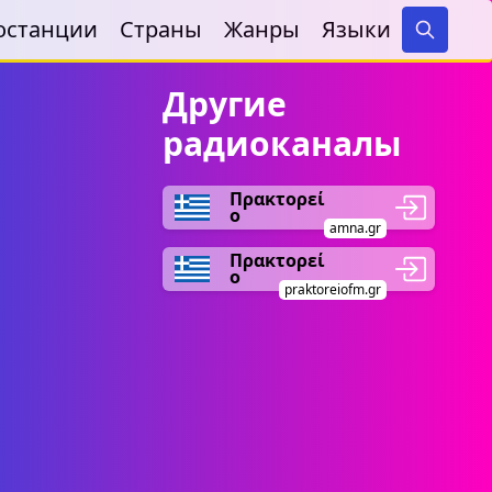
останции
Страны
Жанры
Языки
Search
Другие
радиоканалы
Πρακτορεί
ο
amna.gr
Πρακτορεί
ο
praktoreiofm.gr