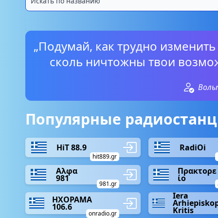
„Подумай, как трудно изменить
сколь ничтожны твои возмож
Воль
Популярные радиостанци
HiT 88.9
RadiOi
hit889.gr
Αλφα
Πρακτορε
981
ίο
981.gr
Iera
ΗΧΟΡΑΜΑ
Arhiepiskop
106.6
Kritis
onradio.gr