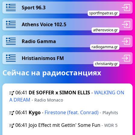
Sport 96.3
sportfmpatras.gr
Athens Voice 102.5
athensvoice.gr
Radio Gamma
radiogamma.gr
Hristianismos FM
christianity.gr
Сейчас на радиостанциях
06:41
DE SOFFER x SIMON ELLIS
-
WALKING ON
A DREAM
- Radio Monaco
06:41
Kygo
-
Firestone (feat. Conrad)
- Playhits
06:41
Jojo Effect mit Gettin' Some Fun
- WDR 5