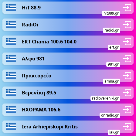
HiT 88.9
hit889.gr
RadiOi
radioi.gr
ERT Chania 100.6 104.0
ert.gr
Αλφα 981
981.gr
Πρακτορείο
amna.gr
Βερενίκη 89.5
radiovereniki.gr
ΗΧΟΡΑΜΑ 106.6
onradio.gr
Iera Arhiepiskopi Kritis
iak.gr