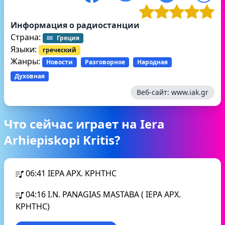
Информация о радиостанции
Страна:
Греция
Языки:
греческий
Жанры:
Новости
Разговорное
Народная
Духовная
Веб-сайт:
www.iak.gr
Что сейчас играет на Iera
Arhiepiskopi Kritis?
06:41
IEPA APX. KPHTHC
04:16
I.N. PANAGIAS MASTABA ( IEPA APX.
KPHTHC)