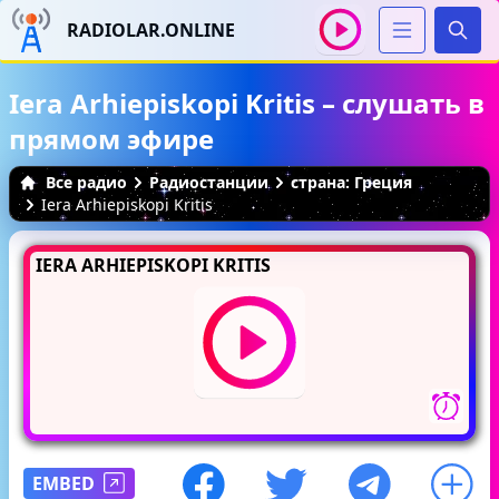
RADIOLAR.ONLINE
Иска
Iera Arhiepiskopi Kritis – слушать в
прямом эфире
Все радио
Радиостанции
страна: Греция
Iera Arhiepiskopi Kritis
IERA ARHIEPISKOPI KRITIS
EMBED