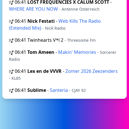
06:41
LOST FREQUENCIES X CALUM SCOTT
-
WHERE ARE YOU NOW
- Antenne Österreich
06:41
Nick Festati
-
Web Kills The Radio
(Extended Mix)
- Nick Radio
06:41
Twinhearts V*l 2
- Threesome Fm
06:41
Tom Ameen
-
Makin' Memories
- Sorcerer
Radio
06:41
Lex en de VVVR
-
Zomer 2026 Zeezenders
- KL85
06:41
Sublime
-
Santeria
- CJAY 92