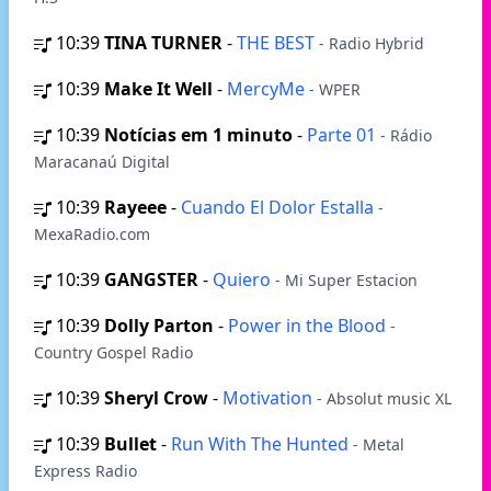
10:39
TINA TURNER
-
THE BEST
- Radio Hybrid
10:39
Make It Well
-
MercyMe
- WPER
10:39
Notícias em 1 minuto
-
Parte 01
- Rádio
Maracanaú Digital
10:39
Rayeee
-
Cuando El Dolor Estalla
-
MexaRadio.com
10:39
GANGSTER
-
Quiero
- Mi Super Estacion
10:39
Dolly Parton
-
Power in the Blood
-
Country Gospel Radio
10:39
Sheryl Crow
-
Motivation
- Absolut music XL
10:39
Bullet
-
Run With The Hunted
- Metal
Express Radio