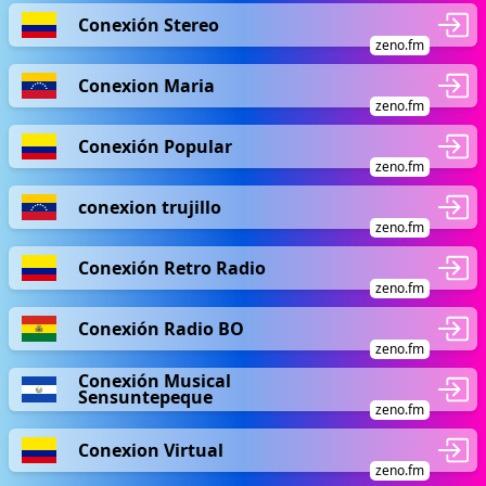
Conexión Stereo
zeno.fm
Conexion Maria
zeno.fm
Conexión Popular
zeno.fm
conexion trujillo
zeno.fm
Conexión Retro Radio
zeno.fm
Conexión Radio BO
zeno.fm
Conexión Musical
Sensuntepeque
zeno.fm
Conexion Virtual
zeno.fm