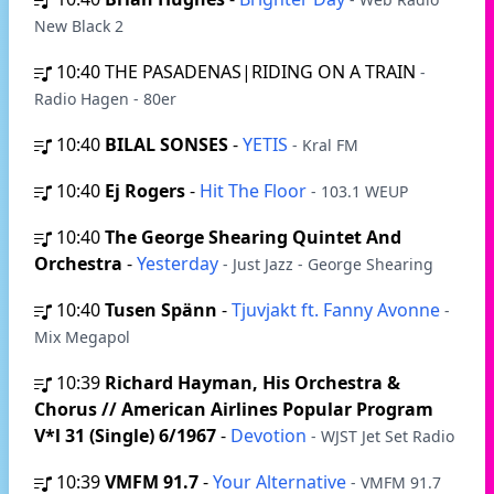
New Black 2
10:40
THE PASADENAS|RIDING ON A TRAIN
-
Radio Hagen - 80er
10:40
BILAL SONSES
-
YETIS
- Kral FM
10:40
Ej Rogers
-
Hit The Floor
- 103.1 WEUP
10:40
The George Shearing Quintet And
Orchestra
-
Yesterday
- Just Jazz - George Shearing
10:40
Tusen Spänn
-
Tjuvjakt ft. Fanny Avonne
-
Mix Megapol
10:39
Richard Hayman, His Orchestra &
Chorus // American Airlines Popular Program
V*l 31 (Single) 6/1967
-
Devotion
- WJST Jet Set Radio
10:39
VMFM 91.7
-
Your Alternative
- VMFM 91.7