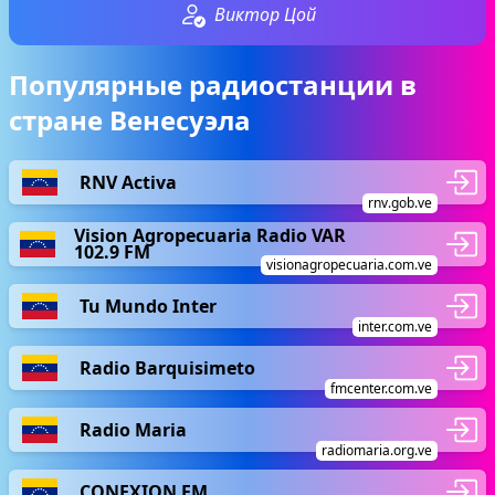
Виктор Цой
Популярные радиостанции в
стране Венесуэла
RNV Activa
rnv.gob.ve
Vision Agropecuaria Radio VAR
102.9 FM
visionagropecuaria.com.ve
Tu Mundo Inter
inter.com.ve
Radio Barquisimeto
fmcenter.com.ve
Radio Maria
radiomaria.org.ve
CONEXION FM