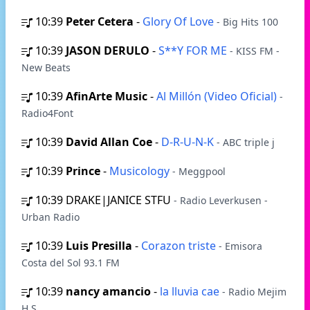
10:39
Peter Cetera
-
Glory Of Love
- Big Hits 100
10:39
JASON DERULO
-
S**Y FOR ME
- KISS FM -
New Beats
10:39
AfinArte Music
-
Al Millón (Video Oficial)
-
Radio4Font
10:39
David Allan Coe
-
D-R-U-N-K
- ABC triple j
10:39
Prince
-
Musicology
- Meggpool
10:39
DRAKE|JANICE STFU
- Radio Leverkusen -
Urban Radio
10:39
Luis Presilla
-
Corazon triste
- Emisora
Costa del Sol 93.1 FM
10:39
nancy amancio
-
la lluvia cae
- Radio Mejim
H.S