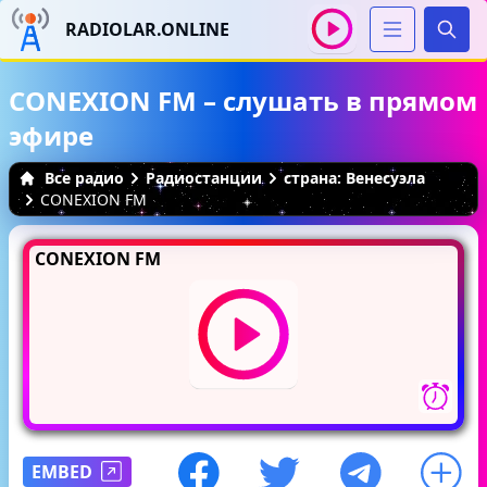
RADIOLAR.ONLINE
Иска
CONEXION FM – слушать в прямом
эфире
Все радио
Радиостанции
страна: Венесуэла
CONEXION FM
CONEXION FM
EMBED