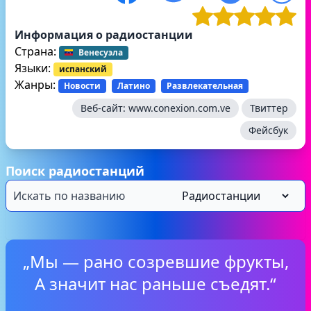
Информация о радиостанции
Страна:
Венесуэла
Языки:
испанский
Жанры:
Новости
Латино
Развлекательная
Веб-сайт:
www.conexion.com.ve
Твиттер
Фейсбук
Поиск радиостанций
„Мы — рано созревшие фрукты,
А значит нас раньше съедят.“