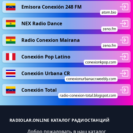
Emisora Conexión 248 FM
atom.bio
NEX Radio Dance
zeno.fm
Radio Conexion Mairana
zeno.fm
Conexión Pop Latino
conexionkpop.com
Conexión Urbana CR
conexionurbanacr.weebly.com
Conexión Total
radio-conexion-total.blogspot.com
RADIOLAR.ONLINE КАТАЛОГ РАДИОСТАНЦИЙ
Добро пожаловать в наш каталог