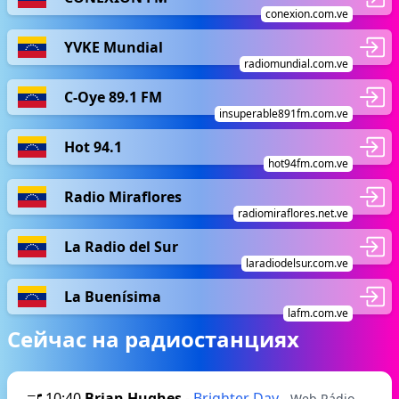
conexion.com.ve
YVKE Mundial
radiomundial.com.ve
C-Oye 89.1 FM
insuperable891fm.com.ve
Hot 94.1
hot94fm.com.ve
Radio Miraflores
radiomiraflores.net.ve
La Radio del Sur
laradiodelsur.com.ve
La Buenísima
lafm.com.ve
Сейчас на радиостанциях
10:40
Brian Hughes
-
Brighter Day
- Web Rádio