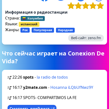
Информация о радиостанции
Страна:
Колумбия
Языки:
испанский
Жанры:
Рок
Популярная
Народная
Веб-сайт:
zeno.fm
Что сейчас играет на Conexion De
Vida?
22:26
spots
-
la radio de todos
16:17
y2mate.com
-
Hosanna iLQbUfNwz9Y
16:17
SPOTS- COMPARTIMOS LA FE
Смотреть плейлист