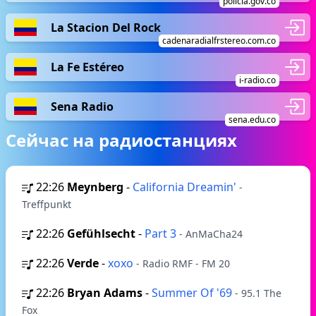
policia.gov.co
La Stacion Del Rock
cadenaradialfrstereo.com.co
La Fe Estéreo
i-radio.co
Sena Radio
sena.edu.co
Сейчас на радиостанциях
22:26
Meynberg
-
California Dreamin'
-
Treffpunkt
22:26
Gefühlsecht
-
Part 3
- AnMaCha24
22:26
Verde
-
xoxo
- Radio RMF - FM 20
22:26
Bryan Adams
-
Summer Of '69
- 95.1 The
Fox