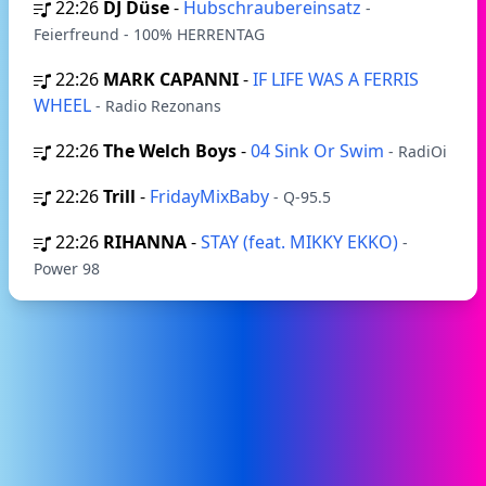
22:26
DJ Düse
-
Hubschraubereinsatz
-
Feierfreund - 100% HERRENTAG
22:26
MARK CAPANNI
-
IF LIFE WAS A FERRIS
WHEEL
- Radio Rezonans
22:26
The Welch Boys
-
04 Sink Or Swim
- RadiOi
22:26
Trill
-
FridayMixBaby
- Q-95.5
22:26
RIHANNA
-
STAY (feat. MIKKY EKKO)
-
Power 98