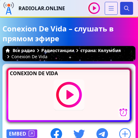
RADIOLAR.ONLINE
Иска
Conexion De Vida – слушать в
прямом эфире
Все радио
Радиостанции
страна: Колумбия
Conexion De Vida
CONEXION DE VIDA
EMBED