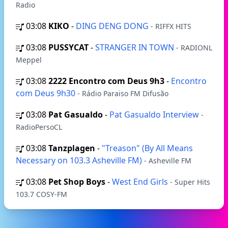
Radio
03:08
KIKO
-
DING DENG DONG
- RIFFX HITS
03:08
PUSSYCAT
-
STRANGER IN TOWN
- RADIONL
Meppel
03:08
2222 Encontro com Deus 9h3
-
Encontro
com Deus 9h30
- Rádio Paraiso FM Difusão
03:08
Pat Gasualdo
-
Pat Gasualdo Interview
-
RadioPersoCL
03:08
Tanzplagen
-
"Treason" (By All Means
Necessary on 103.3 Asheville FM)
- Asheville FM
03:08
Pet Shop Boys
-
West End Girls
- Super Hits
103.7 COSY-FM