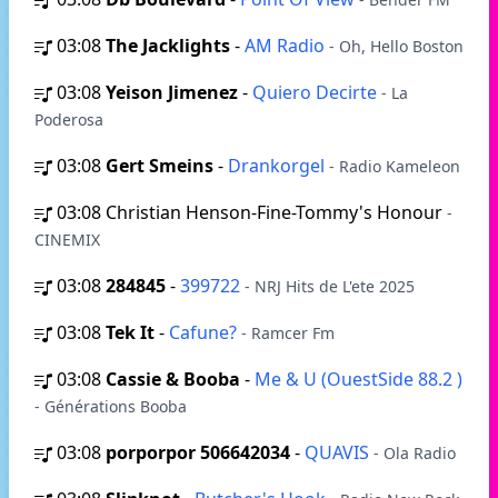
03:08
The Jacklights
-
AM Radio
- Oh, Hello Boston
03:08
Yeison Jimenez
-
Quiero Decirte
- La
Poderosa
03:08
Gert Smeins
-
Drankorgel
- Radio Kameleon
03:08
Christian Henson-Fine-Tommy's Honour
-
CINEMIX
03:08
284845
-
399722
- NRJ Hits de L'ete 2025
03:08
Tek It
-
Cafune?
- Ramcer Fm
03:08
Cassie & Booba
-
Me & U (OuestSide 88.2 )
- Générations Booba
03:08
porporpor 506642034
-
QUAVIS
- Ola Radio