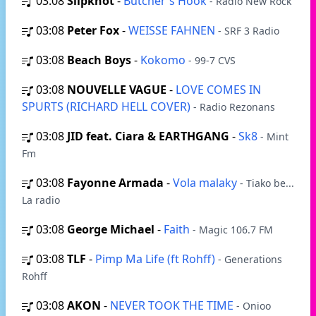
03:08
Slipknot
-
Butcher's Hook
- Radio New Rock
03:08
Peter Fox
-
WEISSE FAHNEN
- SRF 3 Radio
03:08
Beach Boys
-
Kokomo
- 99-7 CVS
03:08
NOUVELLE VAGUE
-
LOVE COMES IN
SPURTS (RICHARD HELL COVER)
- Radio Rezonans
03:08
JID feat. Ciara & EARTHGANG
-
Sk8
- Mint
Fm
03:08
Fayonne Armada
-
Vola malaky
- Tiako be...
La radio
03:08
George Michael
-
Faith
- Magic 106.7 FM
03:08
TLF
-
Pimp Ma Life (ft Rohff)
- Generations
Rohff
03:08
AKON
-
NEVER TOOK THE TIME
- Onioo