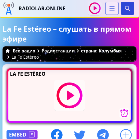
RADIOLAR.ONLINE
Иска
La Fe Estéreo – слушать в прямом
эфире
Все радио
Радиостанции
страна: Колумбия
La Fe Estéreo
LA FE ESTÉREO
EMBED