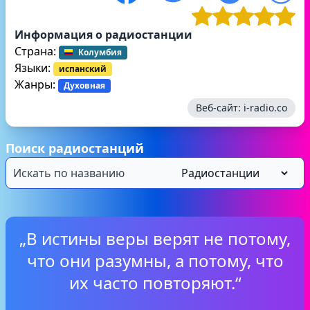
Информация о радиостанции
Страна:
Колумбия
Языки:
испанский
Жанры:
Духовная
Веб-сайт:
i-radio.co
Поиск радиостанций
„В истины веры верят не потому,
что они разумны, а потому, что
их часто повторяют.“