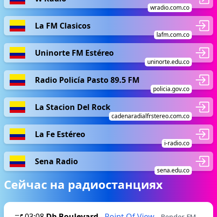
wradio.com.co
La FM Clasicos
lafm.com.co
Uninorte FM Estéreo
uninorte.edu.co
Radio Policía Pasto 89.5 FM
policia.gov.co
La Stacion Del Rock
cadenaradialfrstereo.com.co
La Fe Estéreo
i-radio.co
Sena Radio
sena.edu.co
Сейчас на радиостанциях
03:08
Db Boulevard
-
Point Of View
- Bender FM