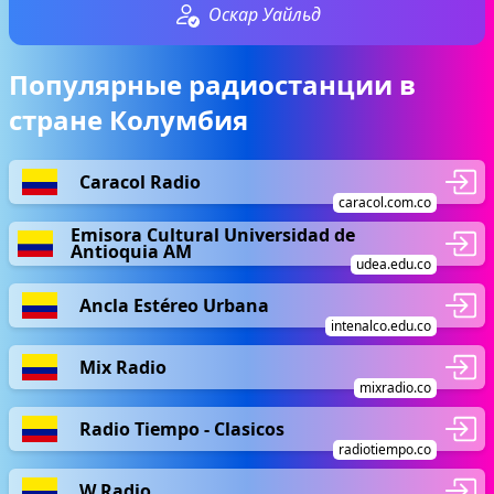
Оскар Уайльд
Популярные радиостанции в
стране Колумбия
Caracol Radio
caracol.com.co
Emisora Cultural Universidad de
Antioquia AM
udea.edu.co
Ancla Estéreo Urbana
intenalco.edu.co
Mix Radio
mixradio.co
Radio Tiempo - Clasicos
radiotiempo.co
W Radio