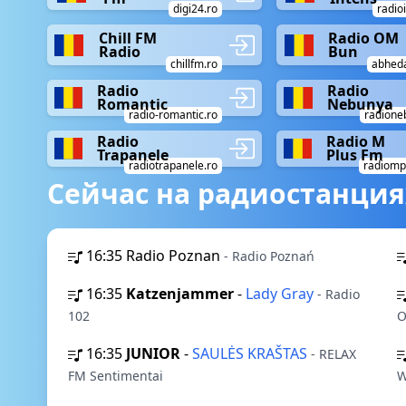
digi24.ro
radio
Chill FM
Radio OM
Radio
Bun
chillfm.ro
abhed
Radio
Radio
Romantic
Nebunya
radio-romantic.ro
radione
Radio
Radio M
Trapanele
Plus Fm
radiotrapanele.ro
radiomp
Сейчас на радиостанция
16:35
Radio Poznan
- Radio Poznań
16:35
Katzenjammer
-
Lady Gray
- Radio
102
O
16:35
JUNIOR
-
SAULĖS KRAŠTAS
- RELAX
FM Sentimentai
W