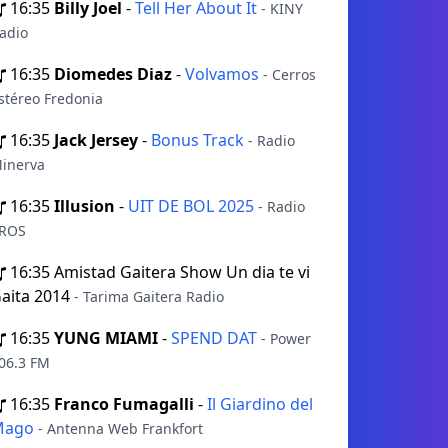
16:35
Billy Joel
-
Tell Her About It
- KINY
adio
16:35
Diomedes Diaz
-
Volvamos
- Cerros
stéreo Fredonia
16:35
Jack Jersey
-
Bonus Track
- Radio
inerva
16:35
Illusion
-
UIT DE BOL 2025
- Radio
ROS
16:35
Amistad Gaitera Show Un dia te vi
aita 2014
- Tarima Gaitera Radio
16:35
YUNG MIAMI
-
SPEND DAT
- Power
06.3 FM
16:35
Franco Fumagalli
-
Il Giardino del
Mago
- Antenna Web Frankfort