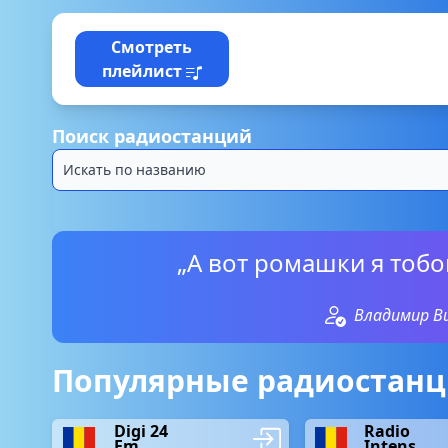
Смотреть
плейлист
Поиск радиостанций
„А вот ромашки я тобо
Владимир В
Популярные радиостанц
Digi 24
Radio
Fm
Intens