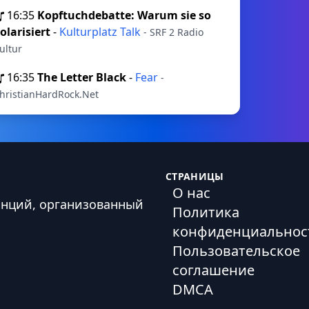
16:35
Kopftuchdebatte: Warum sie so
olarisiert
-
Kulturplatz Talk
- SRF 2 Radio
ultur
16:35
The Letter Black
-
Fear
-
hristianHardRock.Net
СТРАНИЦЫ
О нас
анций, организованный
Политика
конфиденциальнос
Пользовательское
соглашение
DMCA