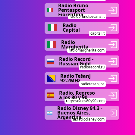
Radio Bruno
Pentasport
Fiorentina
radiobrunotoscana.it
Radio
Capital
capital.it
Radio
Margherita
radiomargherita.com
Radio Record -
Russian Gold
radiorecord.ru
Radio Tešanj
92.2MHz
radiotesanj.ba
Radio, Regreso
a los 80 y 90
regresoalos80y90.com
Radio Disney 94.3 -
Buenos Aires,
Argentina
ar.radiodisney.com