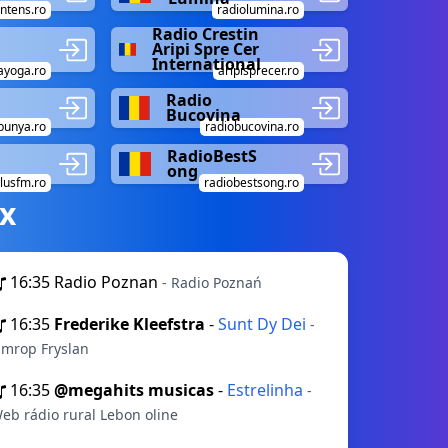
intens.ro
radiolumina.ro
Radio Crestin
Aripi Spre Cer
International
ayoga.ro
aripisprecer.ro
Radio
Bucovina
bunya.ro
radiobucovina.ro
RadioBestS
ong
lusfm.ro
radiobestsong.ro
х
16:35
Radio Poznan
- Radio Poznań
16:35
Frederike Kleefstra
-
Sunt Dy Dei
-
mrop Fryslan
16:35
@megahits musicas
-
Estrelinha
-
eb rádio rural Lebon oline