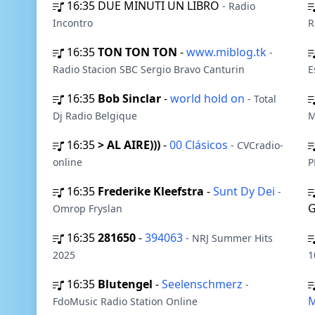
16:35
DUE MINUTI UN LIBRO
- Radio
Incontro
R
16:35
TON TON TON
-
www.miblog.tk
-
Radio Stacion SBC Sergio Bravo Canturin
E
16:35
Bob Sinclar
-
world hold on
- Total
Dj Radio Belgique
M
16:35
> AL AIRE)))
-
00 Clásicos
- CVCradio-
online
P
16:35
Frederike Kleefstra
-
Sunt Dy Dei
-
G
Omrop Fryslan
16:35
281650
-
394063
- NRJ Summer Hits
2025
1
16:35
Blutengel
-
Seelenschmerz
-
FdoMusic Radio Station Online