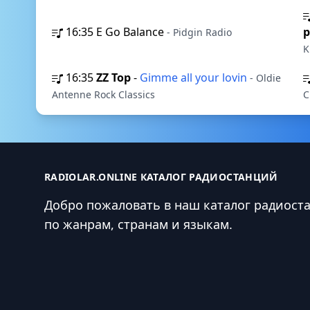
16:35
E Go Balance
p
- Pidgin Radio
K
16:35
ZZ Top
-
Gimme all your lovin
- Oldie
Antenne Rock Classics
C
RADIOLAR.ONLINE КАТАЛОГ РАДИОСТАНЦИЙ
Добро пожаловать в наш каталог радиост
по жанрам, странам и языкам.