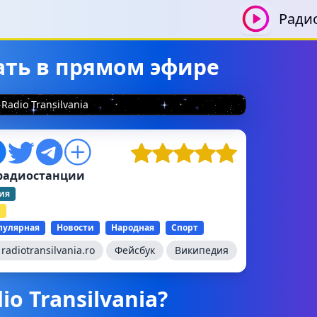
Ради
шать в прямом эфире
Radio Transilvania
радиостанции
ия
й
пулярная
Новости
Народная
Спорт
:
radiotransilvania.ro
Фейсбук
Википедия
o Transilvania?