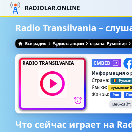
RADIOLAR.ONLINE
Radio Transilvania – слу
Все радио
Радиостанции
страна: Румыния
RADIO TRANSILVANIA
EMBED
Информация о 
Страна:
Румын
Языки:
румынски
Жанры:
Рок
По
Веб-сайт
Что сейчас играет на Radi