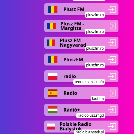
Plusz FM
pluszfm.ro
Plusz FM -
Margitta
pluszfm.ro
Plusz FM -
Nagyvarad
pluszfm.ro
PluszFM
pluszfm.ro
radio
teoriachaosu.info
Radio
laut.fm
Rádió+
radioplusz.rf.gd
Polskie Radio
Bialystok
radio.bialystok.pl