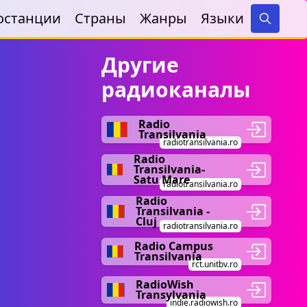
останции
Страны
Жанры
Языки
Search
Другие
радиоканалы
Radio
Transilvania
radiotransilvania.ro
Radio
Transilvania-
Satu Mare
radiotransilvania.ro
Radio
Transilvania -
Cluj
radiotransilvania.ro
Radio Campus
Transilvania
rct.unitbv.ro
RadioWish
Transylvania
indie.radiowish.ro