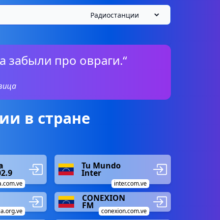
да забыли про овраги.“
вица
ии в стране
a
Tu Mundo
02.9
Inter
a.com.ve
inter.com.ve
CONEXION
FM
a.org.ve
conexion.com.ve