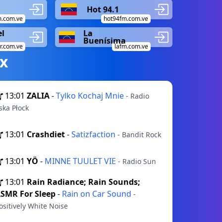
Hot 94.1
m.com.ve
hot94fm.com.ve
el
La
Buenísima
r.com.ve
lafm.com.ve
х
13:01
ZALIA
-
Tylko Kochaj Mnie
- Radio
ska Płock
13:01
Crashdiet
-
Satizfaction
- Bandit Rock
13:01
YÖ
-
MINNE TUULET VIE
- Radio Sun
13:01
Rain Radiance; Rain Sounds;
SMR For Sleep
-
Rain on Car Sound
-
ositively White Noise