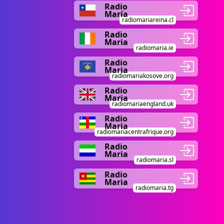
Radio
María
radiomariareina.cl
Radio
Maria
radiomaria.ie
Radio
Maria
radiomariakosove.org
Radio
Maria
radiomariaengland.uk
Radio
Maria
radiomariacentrafrique.org
Radio
Maria
radiomaria.sl
Radio
Maria
radiomaria.tg