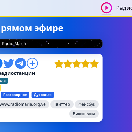
Ради
 прямом эфире
Radio Maria
радиостанции
эла
Разговорное
Духовная
www.radiomaria.org.ve
Твиттер
Фейсбук
Википедия