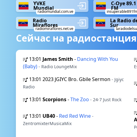
YVKE
C-Oye 89.1
Mundial
FM
radiomundial.com.ve
insuperable891f
Radio
La Radio d
Miraflores
Sur
radiomiraflores.net.ve
laradiodelsu
Сейчас на радиостанция
13:01
James Smith
-
Dancing With You
(Baby)
- Radio LoungeMix
E
13:01
2023 JGIYC Bro. Gbile Sermon
- Jgiyc
Radio
13:01
Scorpions
-
The Zoo
- 24-7 Just Rock
13:01
UB40
-
Red Red Wine
-
A
ZentromixterMusicaMix
P