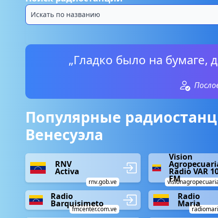
„Гладко было на бумаге, 
Посло
Популярные радиостанц
Венесуэла
Vision
RNV
Agropecuari
Activa
Radio VAR 1
FM
rnv.gob.ve
visionagropecuari
Radio
Radio
Barquisimeto
Maria
fmcenter.com.ve
radiomari