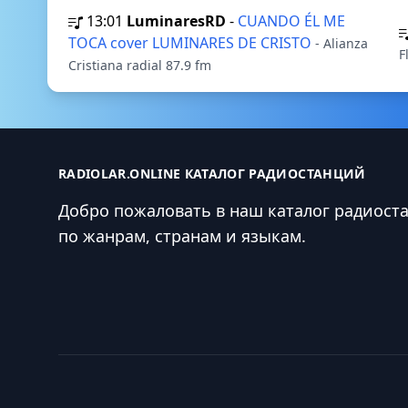
13:01
LuminaresRD
-
CUANDO ÉL ME
TOCA cover LUMINARES DE CRISTO
- Alianza
F
Cristiana radial 87.9 fm
RADIOLAR.ONLINE КАТАЛОГ РАДИОСТАНЦИЙ
Добро пожаловать в наш каталог радиост
по жанрам, странам и языкам.