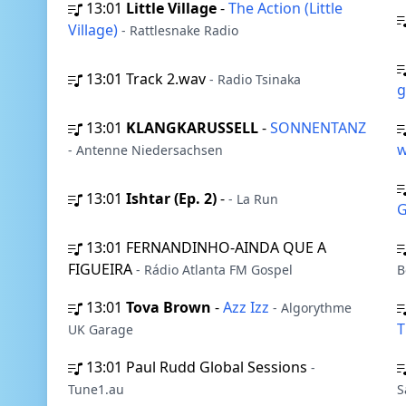
13:01
Little Village
-
The Action (Little
Village)
- Rattlesnake Radio
13:01
Track 2.wav
- Radio Tsinaka
g
13:01
KLANGKARUSSELL
-
SONNENTANZ
w
- Antenne Niedersachsen
13:01
Ishtar (Ep. 2)
-
- La Run
G
13:01
FERNANDINHO-AINDA QUE A
FIGUEIRA
- Rádio Atlanta FM Gospel
B
13:01
Tova Brown
-
Azz Izz
- Algorythme
T
UK Garage
13:01
Paul Rudd Global Sessions
-
Tune1.au
S