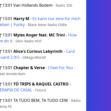
13:01
Van Hollands Bodem
- Radio 350
13:01
Harry M
-
Es kann nur eine für mich
eben | Funky
- Black Neon Radio Oldie
13:01
Myles Anger feat. MC Trini
-
How
e do it
- Dein Radio HOF
13:01
Alice's Curious Labyrinth
-
Card
uard 2 (fr)
- DMagicWorld!
13:01
Chapter & Verse
-
I Feel For You
-
eat Amsterdam
13:01
TÓ TRIPS & RAQUEL CASTRO
-
ERAPIA DE CASAL
- Futura
13:01
TA TUDO BEM, TA TUDO CEM
- Rádio
anta Fé