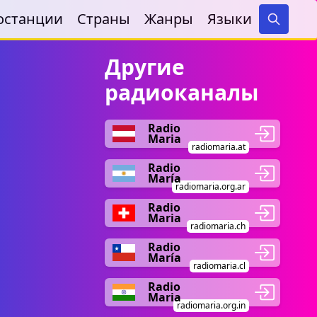
останции
Страны
Жанры
Языки
Search
Другие
радиоканалы
Radio
Maria
radiomaria.at
Radio
María
radiomaria.org.ar
Radio
Maria
radiomaria.ch
Radio
María
radiomaria.cl
Radio
Maria
radiomaria.org.in