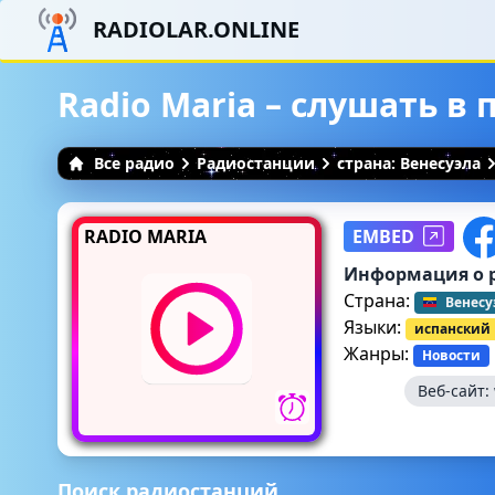
RADIOLAR.ONLINE
Radio Maria – слушать в
Все радио
Радиостанции
страна: Венесуэла
RADIO MARIA
EMBED
Информация о 
Страна:
Венесу
Языки:
испанский
Жанры:
Новости
Веб-сайт:
Поиск радиостанций