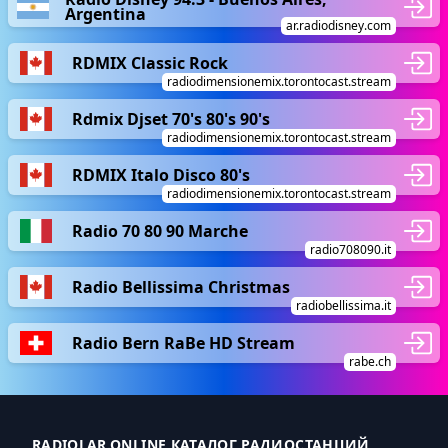
Argentina
ar.radiodisney.com
RDMIX Classic Rock
radiodimensionemix.torontocast.stream
Rdmix Djset 70's 80's 90's
radiodimensionemix.torontocast.stream
RDMIX Italo Disco 80's
radiodimensionemix.torontocast.stream
Radio 70 80 90 Marche
radio708090.it
Radio Bellissima Christmas
radiobellissima.it
Radio Bern RaBe HD Stream
rabe.ch
RADIOLAR.ONLINE КАТАЛОГ РАДИОСТАНЦИЙ