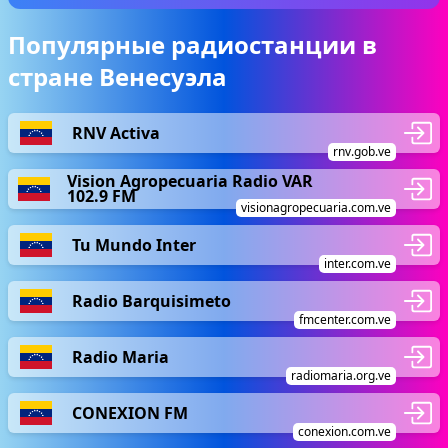
Популярные радиостанции в
стране Венесуэла
RNV Activa
rnv.gob.ve
Vision Agropecuaria Radio VAR
102.9 FM
visionagropecuaria.com.ve
Tu Mundo Inter
inter.com.ve
Radio Barquisimeto
fmcenter.com.ve
Radio Maria
radiomaria.org.ve
CONEXION FM
conexion.com.ve