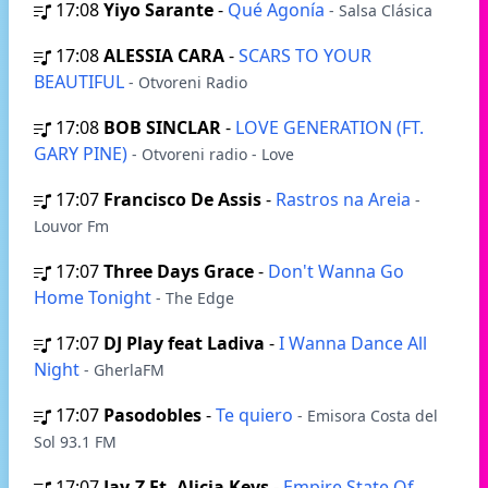
17:08
Yiyo Sarante
-
Qué Agonía
- Salsa Clásica
17:08
ALESSIA CARA
-
SCARS TO YOUR
BEAUTIFUL
- Otvoreni Radio
17:08
BOB SINCLAR
-
LOVE GENERATION (FT.
GARY PINE)
- Otvoreni radio - Love
17:07
Francisco De Assis
-
Rastros na Areia
-
Louvor Fm
17:07
Three Days Grace
-
Don't Wanna Go
Home Tonight
- The Edge
17:07
DJ Play feat Ladiva
-
I Wanna Dance All
Night
- GherlaFM
17:07
Pasodobles
-
Te quiero
- Emisora Costa del
Sol 93.1 FM
17:07
Jay-Z Ft. Alicia Keys
-
Empire State Of