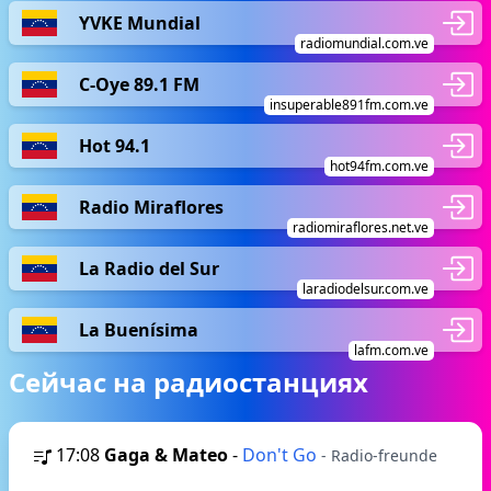
YVKE Mundial
radiomundial.com.ve
C-Oye 89.1 FM
insuperable891fm.com.ve
Hot 94.1
hot94fm.com.ve
Radio Miraflores
radiomiraflores.net.ve
La Radio del Sur
laradiodelsur.com.ve
La Buenísima
lafm.com.ve
Сейчас на радиостанциях
17:08
Gaga & Mateo
-
Don't Go
- Radio-freunde