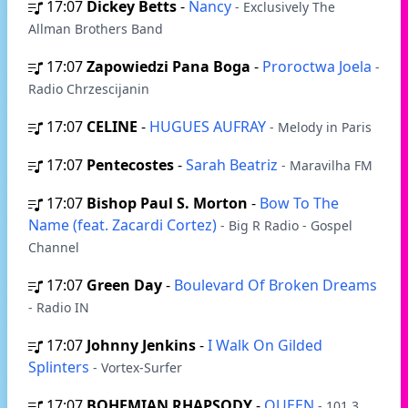
17:07
Dickey Betts
-
Nancy
- Exclusively The
Allman Brothers Band
17:07
Zapowiedzi Pana Boga
-
Proroctwa Joela
-
Radio Chrzescijanin
17:07
CELINE
-
HUGUES AUFRAY
- Melody in Paris
17:07
Pentecostes
-
Sarah Beatriz
- Maravilha FM
17:07
Bishop Paul S. Morton
-
Bow To The
Name (feat. Zacardi Cortez)
- Big R Radio - Gospel
Channel
17:07
Green Day
-
Boulevard Of Broken Dreams
- Radio IN
17:07
Johnny Jenkins
-
I Walk On Gilded
Splinters
- Vortex-Surfer
17:07
BOHEMIAN RHAPSODY
-
QUEEN
- 101.3