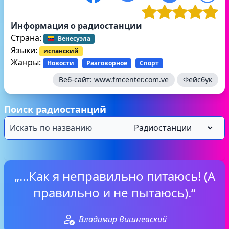
Информация о радиостанции
Страна:
Венесуэла
Языки:
испанский
Жанры:
Новости
Разговорное
Спорт
Веб-сайт:
www.fmcenter.com.ve
Фейсбук
Поиск радиостанций
„...Как я неправильно питаюсь! (А
правильно и не пытаюсь).“
Владимир Вишневский