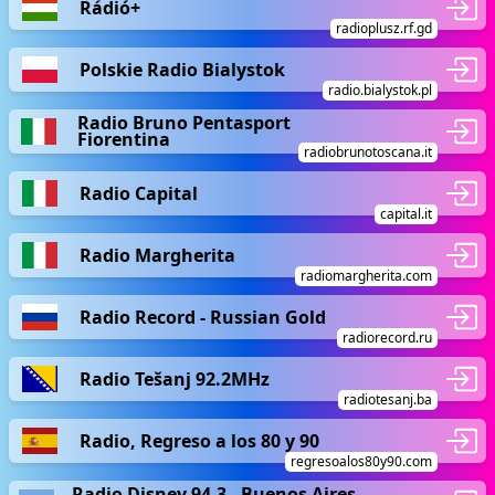
Rádió+
radioplusz.rf.gd
Polskie Radio Bialystok
radio.bialystok.pl
Radio Bruno Pentasport
Fiorentina
radiobrunotoscana.it
Radio Capital
capital.it
Radio Margherita
radiomargherita.com
Radio Record - Russian Gold
radiorecord.ru
Radio Tešanj 92.2MHz
radiotesanj.ba
Radio, Regreso a los 80 y 90
regresoalos80y90.com
Radio Disney 94.3 - Buenos Aires,