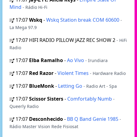
Mind
- Rádio Hi-Fi
17:07
Wskq
-
Wskq Station break COM 60600
-
La Mega 97.9
17:07
HIFI RADIO PILLOW JAZZ REC SHOW 2
- HiFi
Radio
17:07
Elba Ramalho
-
Ao Vivo
- Irundiara
17:07
Red Razor
-
Violent Times
- Hardware Radio
17:07
BlueMonk
-
Letting Go
- Radio Art - Spa
17:07
Scissor Sisters
-
Comfortably Numb
-
Queerly Radio
17:07
Desconhecido
-
BB Q Band Genie 1985
-
Rádio Master Vision Rede Fisiosat