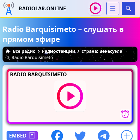
RADIOLAR.ONLINE
Иска
Radio Barquisimeto – слушать в
прямом эфире
Все радио
Радиостанции
страна: Венесуэла
Radio Barquisimeto
RADIO BARQUISIMETO
EMBED