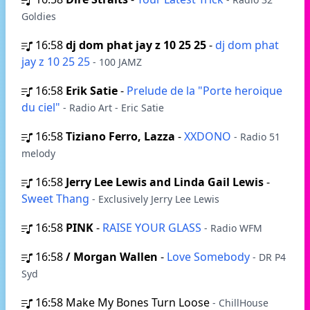
Goldies
16:58
dj dom phat jay z 10 25 25
-
dj dom phat
jay z 10 25 25
- 100 JAMZ
16:58
Erik Satie
-
Prelude de la "Porte heroique
du ciel"
- Radio Art - Eric Satie
16:58
Tiziano Ferro, Lazza
-
XXDONO
- Radio 51
melody
16:58
Jerry Lee Lewis and Linda Gail Lewis
-
Sweet Thang
- Exclusively Jerry Lee Lewis
16:58
PINK
-
RAISE YOUR GLASS
- Radio WFM
16:58
/ Morgan Wallen
-
Love Somebody
- DR P4
Syd
16:58
Make My Bones Turn Loose
- ChillHouse