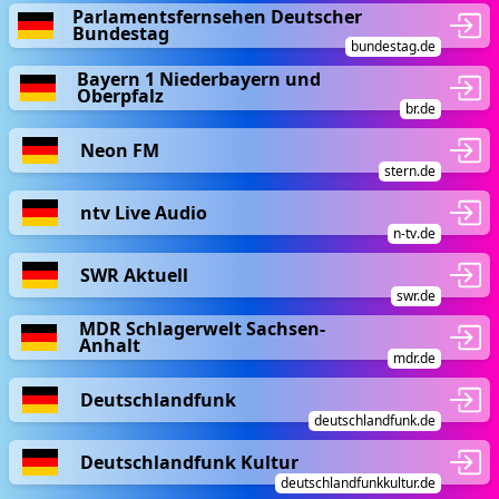
Parlamentsfernsehen Deutscher
Bundestag
bundestag.de
Bayern 1 Niederbayern und
Oberpfalz
br.de
Neon FM
stern.de
ntv Live Audio
n-tv.de
SWR Aktuell
swr.de
MDR Schlagerwelt Sachsen-
Anhalt
mdr.de
Deutschlandfunk
deutschlandfunk.de
Deutschlandfunk Kultur
deutschlandfunkkultur.de