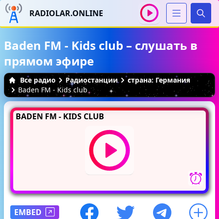
RADIOLAR.ONLINE
Иска
Baden FM - Kids club – слушать в
прямом эфире
Все радио
Радиостанции
страна: Германия
Baden FM - Kids club
BADEN FM - KIDS CLUB
EMBED