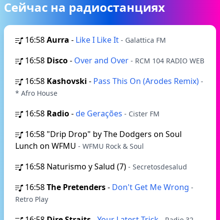
Сейчас на радиостанциях
16:58
Aurra
-
Like I Like It
- Galattica FM
16:58
Disco
-
Over and Over
- RCM 104 RADIO WEB
16:58
Kashovski
-
Pass This On (Arodes Remix)
-
* Afro House
16:58
Radio
-
de Gerações
- Cister FM
16:58
"Drip Drop" by The Dodgers on Soul
Lunch on WFMU
- WFMU Rock & Soul
16:58
Naturismo y Salud (7)
- Secretosdesalud
16:58
The Pretenders
-
Don't Get Me Wrong
-
Retro Play
16:58
Dire Straits
-
Your Latest Trick
- Radio 32