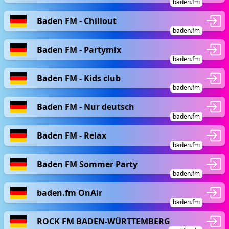
baden.fm
Baden FM - Chillout
baden.fm
Baden FM - Partymix
baden.fm
Baden FM - Kids club
baden.fm
Baden FM - Nur deutsch
baden.fm
Baden FM - Relax
baden.fm
Baden FM Sommer Party
baden.fm
baden.fm OnAir
baden.fm
ROCK FM BADEN-WÜRTTEMBERG