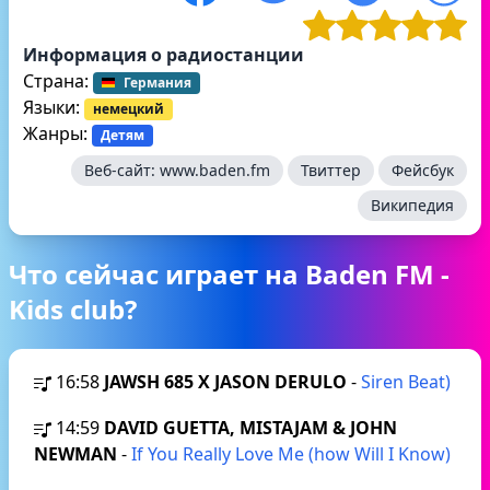
Информация о радиостанции
Страна:
Германия
Языки:
немецкий
Жанры:
Детям
Веб-сайт:
www.baden.fm
Твиттер
Фейсбук
Википедия
Что сейчас играет на Baden FM -
Kids club?
16:58
JAWSH 685 X JASON DERULO
-
Siren Beat)
14:59
DAVID GUETTA, MISTAJAM & JOHN
NEWMAN
-
If You Really Love Me (how Will I Know)