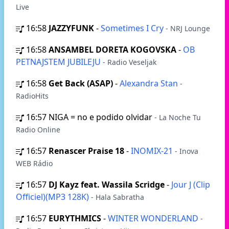
Live
16:58
JAZZYFUNK
-
Sometimes I Cry
- NRJ Lounge
16:58
ANSAMBEL DORETA KOGOVSKA
-
OB
PETNAJSTEM JUBILEJU
- Radio Veseljak
16:58
Get Back (ASAP)
-
Alexandra Stan
-
RadioHits
16:57
NIGA = no e podido olvidar
- La Noche Tu
Radio Online
16:57
Renascer Praise 18
-
INOMIX-21
- Inova
WEB Rádio
16:57
DJ Kayz feat. Wassila Scridge
-
Jour J (Clip
Officiel)(MP3 128K)
- Hala Sabratha
16:57
EURYTHMICS
-
WINTER WONDERLAND
-