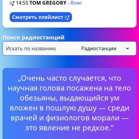
14:55
TOM GREGORY
-
River
Смотреть плейлист
Поиск радиостанций
„Очень часто случается, что
научная голова посажена на тело
обезьяны, выдающийся ум
вложен в пошлую душу — среди
врачей и физиологов морали —
это явление не редкое.“