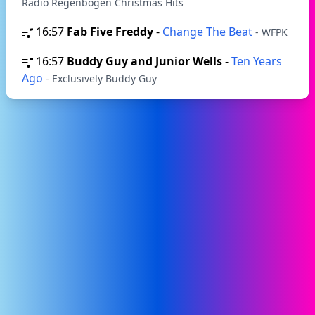
Radio Regenbogen Christmas Hits
16:57
Fab Five Freddy
-
Change The Beat
- WFPK
16:57
Buddy Guy and Junior Wells
-
Ten Years
Ago
- Exclusively Buddy Guy