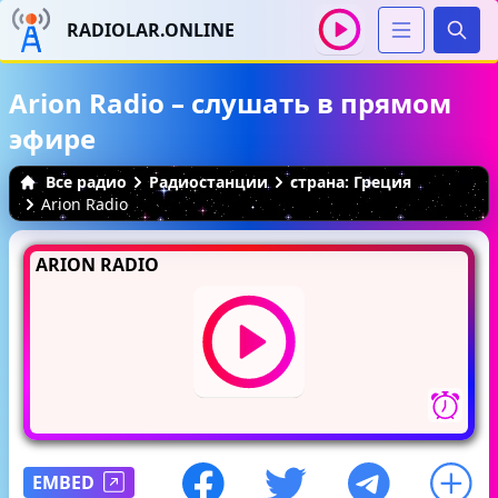
RADIOLAR.ONLINE
Иска
Arion Radio – слушать в прямом
эфире
Все радио
Радиостанции
страна: Греция
Arion Radio
ARION RADIO
EMBED