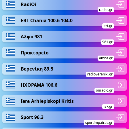
RadiOi
radioi.gr
ERT Chania 100.6 104.0
ert.gr
Αλφα 981
981.gr
Πρακτορείο
amna.gr
Βερενίκη 89.5
radiovereniki.gr
ΗΧΟΡΑΜΑ 106.6
onradio.gr
Iera Arhiepiskopi Kritis
iak.gr
Sport 96.3
sportfmpatras.gr