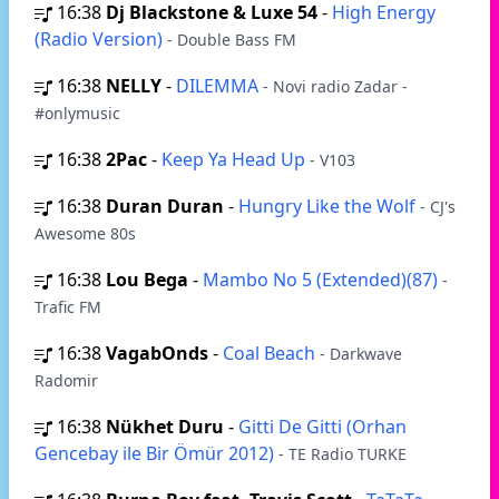
16:38
Dj Blackstone & Luxe 54
-
High Energy
(Radio Version)
- Double Bass FM
16:38
NELLY
-
DILEMMA
- Novi radio Zadar -
#onlymusic
16:38
2Pac
-
Keep Ya Head Up
- V103
16:38
Duran Duran
-
Hungry Like the Wolf
- CJ's
Awesome 80s
16:38
Lou Bega
-
Mambo No 5 (Extended)(87)
-
Trafic FM
16:38
VagabOnds
-
Coal Beach
- Darkwave
Radomir
16:38
Nükhet Duru
-
Gitti De Gitti (Orhan
Gencebay ile Bir Ömür 2012)
- TE Radio TURKE