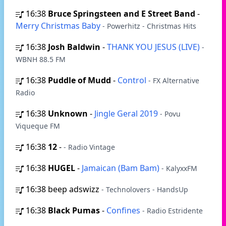
16:38
Bruce Springsteen and E Street Band
-
Merry Christmas Baby
- Powerhitz - Christmas Hits
16:38
Josh Baldwin
-
THANK YOU JESUS (LIVE)
-
WBNH 88.5 FM
16:38
Puddle of Mudd
-
Control
- FX Alternative
Radio
16:38
Unknown
-
Jingle Geral 2019
- Povu
Viqueque FM
16:38
12
-
- Radio Vintage
16:38
HUGEL
-
Jamaican (Bam Bam)
- KalyxxFM
16:38
beep adswizz
- Technolovers - HandsUp
16:38
Black Pumas
-
Confines
- Radio Estridente