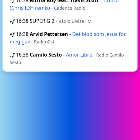
16:38
Burna Boy feat. Travis Scott
-
TaTaTa
(Chris IDH remix)
- Cadence Radio
16:38
SUPER G 2
- Rádio Divisa FM
16:38
Arvid Pettersen
-
Det blod som Jesus for
meg gav
- Radio Øst
16:38
Camilo Sesto
-
Amor Libre
- Radio Camilo
Sesto