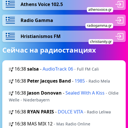
Athens Voice 102.5
athensvoice.gr
Radio Gamma
radiogamma.gr
Hristianismos FM
christianity.gr
Сейчас на радиостанциях
16:38
salsa
-
AudioTrack 06
- Full FM Cali
16:38
Peter Jacques Band
-
1985
- Radio Mela
16:38
Jason Donovan
-
Sealed With A Kiss
- Oldie
Welle - Niederbayern
16:38
RYAN PARIS
-
DOLCE VITA
- Radio Leliwa
16:38
MAS MIX 12
- Mas Radio Online