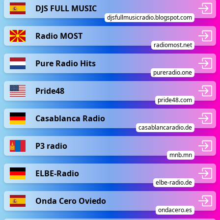
DJS FULL MUSIC
djsfullmusicradio.blogspot.com
Radio MOST
radiomost.net
Pure Radio Hits
pureradio.one
Pride48
pride48.com
Casablanca Radio
casablancaradio.de
P3 radio
mnb.mn
ELBE-Radio
elbe-radio.de
Onda Cero Oviedo
ondacero.es