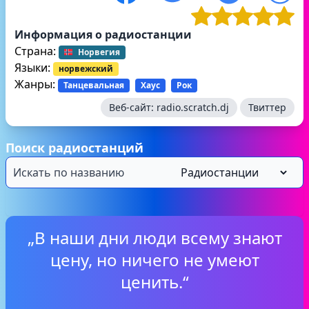
Информация о радиостанции
Страна:
Норвегия
Языки:
норвежский
Жанры:
Танцевальная
Хаус
Рок
Веб-сайт:
radio.scratch.dj
Твиттер
Поиск радиостанций
„В наши дни люди всему знают
цену, но ничего не умеют
ценить.“