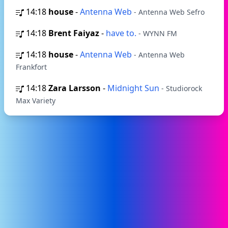
14:18
house
-
Antenna Web
- Antenna Web Sefro
14:18
Brent Faiyaz
-
have to.
- WYNN FM
14:18
house
-
Antenna Web
- Antenna Web
Frankfort
14:18
Zara Larsson
-
Midnight Sun
- Studiorock
Max Variety