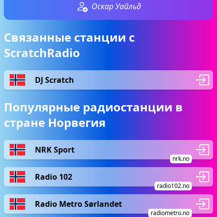
Оскар Уайльд
Связанные станции с
ScratchRadio
DJ Scratch
Популярные радиостанции в
стране Норвегия
NRK Sport
nrk.no
Radio 102
radio102.no
Radio Metro Sørlandet
radiometro.no