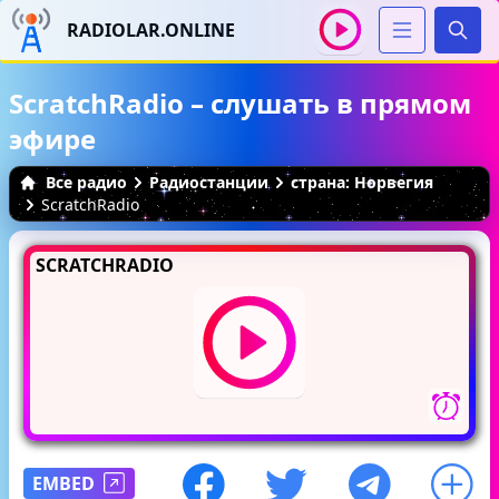
RADIOLAR.ONLINE
Иска
ScratchRadio – слушать в прямом
эфире
Все радио
Радиостанции
страна: Норвегия
ScratchRadio
SCRATCHRADIO
EMBED