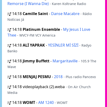
Remorse (I Wanna Die)
- Karen Koltrane Radio
14:18
Camille Saint
-
Danse Macabre
- Rádio
Notícias Já
14:18
Platinum Ensemble
-
My Jesus I Love
Thee
- WVCY-FM VCY America
14:18
ALİ YAPRAK
-
YESİNLER Mİ SİZİ
- Radyo
Banko
14:18
Jimmy Buffett
-
Margaritaville
- 105.9 The
Wave
14:18
MENJAJ PESMU
-
2018
- Plus radio Pancevo
14:18
videoplayback (2).weba
- On Air Church
Media
14:18
WOMT
-
AM 1240
- WOMT