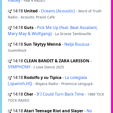
Halsey
- FAB 4 RADIO
14:18
United
-
Oceans (Acoustic)
- Word of Truth
Radio - Acoustic Praise Cafe
14:18
Guts
-
Pick Me Up (feat. Beat Assailant,
Mary May & Wolfgang)
- La Grosse Tambouille
14:18
Sun Täytyy Mennä
-
Neljä Ruusua
-
SuomiRock
14:18
CLEAN BANDIT & ZARA LARSSON
-
SYMPHONY
- I Love Dance 2025
14:18
Rodolfo y su Tipica
-
La colegiala
(,spanish,HQ
- Boyaca Radio - Provincia Lengupá
14:18
Cher
-
If I Could Turn Back Time
- 1989 TICK
TOCK RADIO
14:18
Atari Teenage Riot and Slayer
-
No