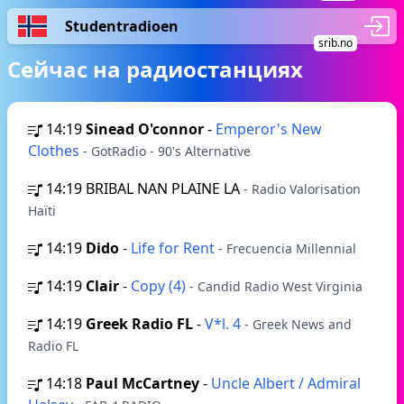
Studentradioen
srib.no
Сейчас на радиостанциях
14:19
Sinead O'connor
-
Emperor's New
Clothes
- GotRadio - 90's Alternative
14:19
BRIBAL NAN PLAINE LA
- Radio Valorisation
Haïti
14:19
Dido
-
Life for Rent
- Frecuencia Millennial
14:19
Clair
-
Copy (4)
- Candid Radio West Virginia
14:19
Greek Radio FL
-
V*l. 4
- Greek News and
Radio FL
14:18
Paul McCartney
-
Uncle Albert / Admiral