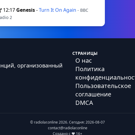
12:17
Genesis
-
Turn It On Again
- BBC
adio 2
СТРАНИЦЫ
О нас
анций, организованный
Политика
конфиденциальнос
Пользовательское
соглашение
DMCA
© radiolar.online 2026. Сегодня: 2026-08-07
contact@radiolar.online
Создано с ❤️ 16+