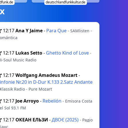
dfunk.de
deutschlandfunkkultur.de
х
12:17
Ana Y Jaime
-
Para Que
- SAMlisten -
omántica
12:17
Lukas Setto
-
Ghetto Kind of Love
-
i-Soul Music Radio
12:17
Wolfgang Amadeus Mozart
-
infonie Nr.20 in D-Dur K.133 2.Satz Andante
 Klassik Radio - Pure Mozart
12:17
Joe Arroyo
-
Rebelión
- Emisora Costa
el Sol 93.1 FM
12:17
ОКЕАН ЕЛЬЗИ
-
ДВОЄ (2025)
- Радіо
анс