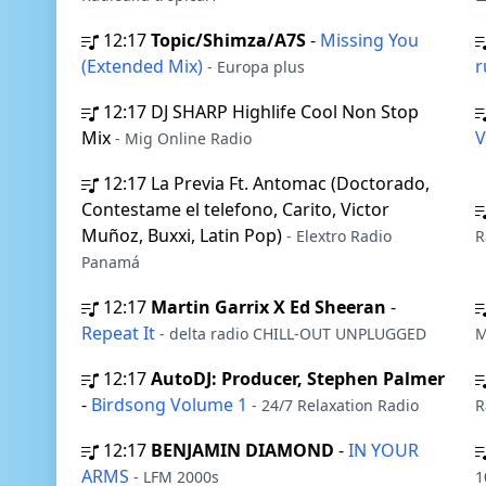
12:17
Topic/Shimza/A7S
-
Missing You
(Extended Mix)
- Europa plus
12:17
DJ SHARP Highlife Cool Non Stop
Mix
V
- Mig Online Radio
12:17
La Previa Ft. Antomac (Doctorado,
Contestame el telefono, Carito, Victor
Muñoz, Buxxi, Latin Pop)
- Elextro Radio
R
Panamá
12:17
Martin Garrix X Ed Sheeran
-
Repeat It
- delta radio CHILL-OUT UNPLUGGED
M
12:17
AutoDJ: Producer, Stephen Palmer
-
Birdsong Volume 1
- 24/7 Relaxation Radio
R
12:17
BENJAMIN DIAMOND
-
IN YOUR
ARMS
- LFM 2000s
1