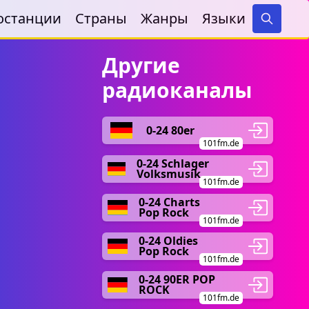
останции
Страны
Жанры
Языки
Search
Другие
радиоканалы
0-24 80er
101fm.de
0-24 Schlager
Volksmusik
101fm.de
0-24 Charts
Pop Rock
101fm.de
0-24 Oldies
Pop Rock
101fm.de
0-24 90ER POP
ROCK
101fm.de