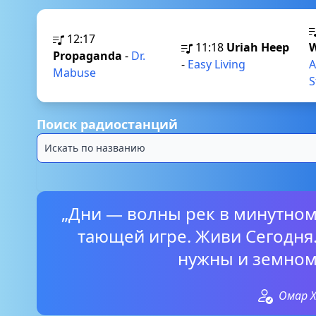
12:17
11:18
Uriah Heep
W
Propaganda
-
Dr.
-
Easy Living
A
Mabuse
S
Поиск радиостанций
„Дни — волны рек в минутном
тающей игре. Живи Сегодня.
нужны и земном
Омар 