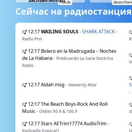
Sachsen-Anhalt
mdr.de
deutschlan
Сейчас на радиостанция
12:17
WAILING SOULS
-
SHARK ATTACK
-
Radio Prvi
R
12:17
Bolero en la Madrugada – Noches
de La Habana
- Predicando La Sana Doctrina
M
Radio
12:17
Aidah msg
S
- Heavenly Altar
-
12:17
The Beach Boys-Rock And Roll
Music
- Oldies 95.9 & 106.9
d
12:17
Stars AETrim17774 AudioTrim
-
Radioalfa tropical1
Ш