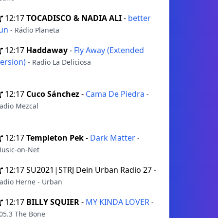
12:17
TOCADISCO & NADIA ALI
-
better
run
- Rádio Planeta
12:17
Haddaway
-
Fly Away (Extended
ersion)
- Radio La Deliciosa
12:17
Cuco Sánchez
-
Cama De Piedra
-
adio Mezcal
12:17
Templeton Pek
-
Dark Matter
-
usic-on-Net
12:17
SU2021|STRJ Dein Urban Radio 27
-
adio Herne - Urban
12:17
BILLY SQUIER
-
MY KINDA LOVER
-
05.3 The Bone