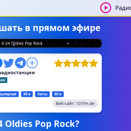
Ради
лушать в прямом эфире
0-24 Oldies Pop Rock
радиостанции
ния
пулярная
90 е
Хиты
80 е
Веб-сайт:
101fm.de
4 Oldies Pop Rock?