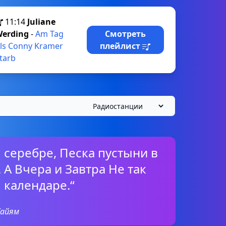
11:14
Juliane
erding
-
Am Tag
Смотреть
ls Conny Kramer
плейлист
tarb
 серебре, Песка пустыни в
 А Вчера и Завтра Не так
 календаре.“
Хайям