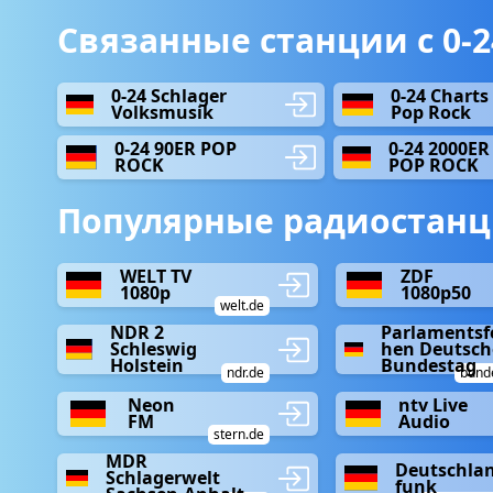
Связанные станции с 0-24
0-24 Schlager
0-24 Charts
Volksmusik
Pop Rock
0-24 90ER POP
0-24 2000ER
ROCK
POP ROCK
Популярные радиостанц
WELT TV
ZDF
1080p
1080p50
welt.de
NDR 2
Parlamentsf
Schleswig
hen Deutsch
Holstein
Bundestag
ndr.de
bund
Neon
ntv Live
FM
Audio
stern.de
MDR
Deutschla
Schlagerwelt
funk