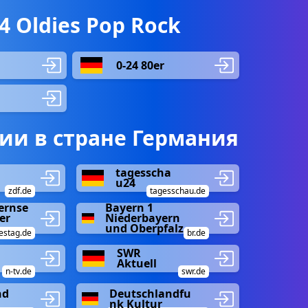
 Oldies Pop Rock
0-24 80er
ии в стране Германия
tagesscha
u24
zdf.de
tagesschau.de
ernse
Bayern 1
er
Niederbayern
und Oberpfalz
estag.de
br.de
SWR
Aktuell
n-tv.de
swr.de
nd
Deutschlandfu
nk Kultur