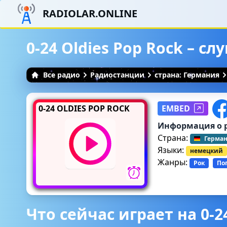
RADIOLAR.ONLINE
0-24 Oldies Pop Rock – с
Все радио
Радиостанции
страна: Германия
0-24 OLDIES POP ROCK
EMBED
Информация о 
Страна:
Герма
Языки:
немецкий
Жанры:
Рок
По
Что сейчас играет на 0-2