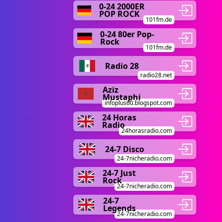
0-24 2000ER
POP ROCK
101fm.de
0-24 80er Pop-
Rock
101fm.de
Radio 28
radio28.net
Aziz
Mustaphi
infoplus60.blogspot.com
24 Horas
Radio
24horasradio.com
24-7 Disco
24-7nicheradio.com
24-7 Just
Rock
24-7nicheradio.com
24-7
Legends
24-7nicheradio.com