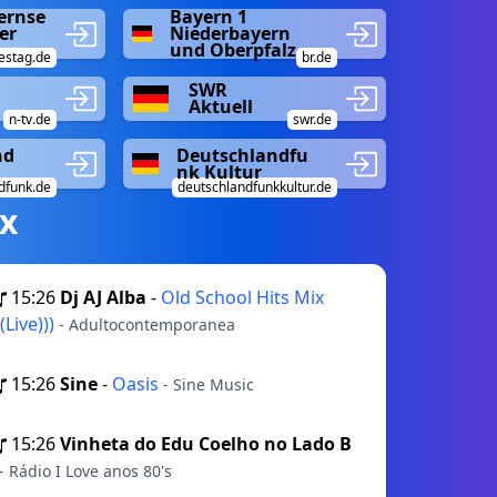
ernse
Bayern 1
er
Niederbayern
und Oberpfalz
estag.de
br.de
SWR
Aktuell
n-tv.de
swr.de
nd
Deutschlandfu
nk Kultur
dfunk.de
deutschlandfunkkultur.de
х
15:26
Dj AJ Alba
-
Old School Hits Mix
((Live)))
- Adultocontemporanea
15:26
Sine
-
Oasis
- Sine Music
15:26
Vinheta do Edu Coelho no Lado B
- Rádio I Love anos 80's