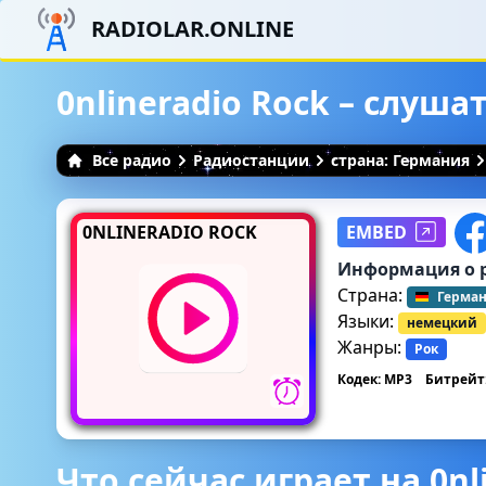
RADIOLAR.ONLINE
0nlineradio Rock – слуш
Все радио
Радиостанции
страна: Германия
0NLINERADIO ROCK
EMBED
Информация о 
Страна:
Герма
Языки:
немецкий
Жанры:
Рок
Кодек: MP3
Битрейт:
Что сейчас играет на 0nl