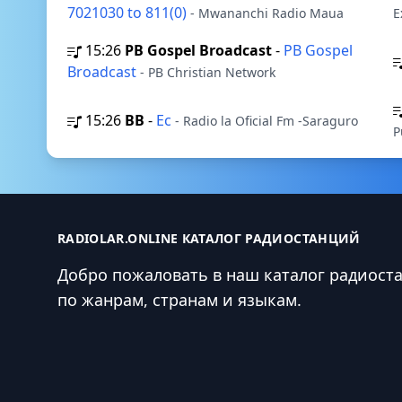
7021030 to 811(0)
- Mwananchi Radio Maua
E
15:26
PB Gospel Broadcast
-
PB Gospel
Broadcast
- PB Christian Network
15:26
BB
-
Ec
- Radio la Oficial Fm -Saraguro
P
RADIOLAR.ONLINE КАТАЛОГ РАДИОСТАНЦИЙ
Добро пожаловать в наш каталог радиост
по жанрам, странам и языкам.