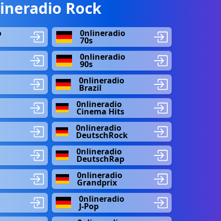
ineradio Rock
o
0nlineradio
70s
0nlineradio
90s
o
0nlineradio
Brazil
0nlineradio
Cinema Hits
0nlineradio
DeutschRock
0nlineradio
DeutschRap
o
0nlineradio
Grandprix
o
0nlineradio
J-Pop