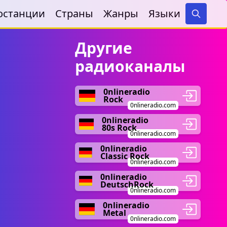
останции
Страны
Жанры
Языки
Search
Другие
радиоканалы
0nlineradio
Rock
0nlineradio.com
0nlineradio
80s Rock
0nlineradio.com
0nlineradio
Classic Rock
0nlineradio.com
0nlineradio
DeutschRock
0nlineradio.com
0nlineradio
Metal
0nlineradio.com