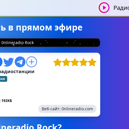
Ради
ать в прямом эфире
0nlineradio Rock
радиостанции
ния
 192КБ
Веб-сайт:
0nlineradio.com
ineradio Rock?