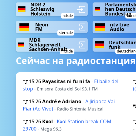
NDR 2
Parlamentsf
Schleswig
hen Deutsch
Holstein
Bundestag
ndr.de
bund
Neon
ntv Live
FM
Audio
stern.de
MDR
Deutschla
Schlagerwelt
funk
Sachsen-Anhalt
mdr.de
deutschlan
Сейчас на радиостанция
15:26
Payasitas ni fu ni fa
-
El baile del
stop
(
- Emisora Costa del Sol 93.1 FM
15:26
André e Adriano
-
A Jiripoca Vai
Piar (Ao Vivo)
- Radio Sintonia Musical
15:26
Kxol
-
Kxol Station break COM
29700
-
- Mega 96.3