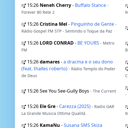
15:26
Neneh Cherry
-
Buffalo Stance
-
Forever 80 Rete 2
M
15:26
Cristina Mel
-
Pinguinho de Gente
-
Rádio Gospel FM STP - Sentindo o Toque da Paz
15:26
LORD CONRAD
-
BE YOURS
- Metro
FM
B
15:26
damares
-
a dracma e o seu dono
(feat. thalles roberto)
Q
- Rádio Templo do Poder
de Deus
C
15:26
See You See-Gully Boys
- The Current
-
15:26
Ele Gre
-
Carezza (2025)
- Radio GAR
La Grande Musica Ottima Qualità
M
15:26
KamaNu
-
Susana SMS Skiza