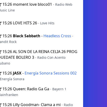
15:26
moment love bloco01
- Radio Web
usic Line
15:26
LOVE HITS 26
- Love Hits
15:26
Black Sabbath
-
Headless Cross
-
andit Rock
15:26
AL SON DE LA REINA CELIA 26 PROG
UEDATE BOLERO 3
- Radio Con Acento
ubano
15:26
JASX
-
Energía Sonora Sessions 002
 Energía Sonora
15:26
Queen: Radio Ga Ga
- Bayern 1
ainfranken
15:26
Lilly Goodman- Clama a mi
- Radio