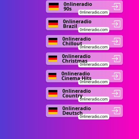
0nlineradio
90s
0nlineradio.com
0nlineradio
Brazil
0nlineradio.com
0nlineradio
Chillout
0nlineradio.com
0nlineradio
Christmas
0nlineradio.com
0nlineradio
Cinema Hits
0nlineradio.com
0nlineradio
Country
0nlineradio.com
0nlineradio
Deutsch
0nlineradio.com