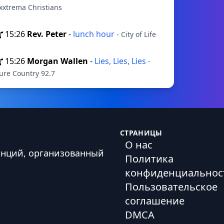
xxtrema Christians
15:26
Rev. Peter
-
lunch hour
- City of Life
15:26
Morgan Wallen
-
Lies, Lies, Lies
-
ure Country 92.7
СТРАНИЦЫ
О нас
анций, организованный
Политика
конфиденциальнос
Пользовательское
соглашение
DMCA