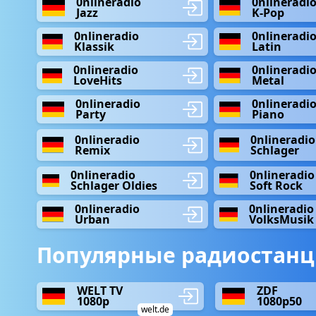
0nlineradio
0nlineradi
Jazz
K-Pop
0nlineradio
0nlineradi
Klassik
Latin
0nlineradio
0nlineradi
LoveHits
Metal
0nlineradio
0nlineradi
Party
Piano
0nlineradio
0nlineradio
Remix
Schlager
0nlineradio
0nlineradio
Schlager Oldies
Soft Rock
0nlineradio
0nlineradio
Urban
VolksMusik
Популярные радиостанц
WELT TV
ZDF
1080p
1080p50
welt.de