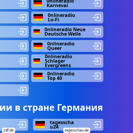
o
0nlineradio
Karneval
o
0nlineradio
Lo-Fi
o
0nlineradio Neue
Deutsche Welle
o
0nlineradio
Queer
0nlineradio
Schlager
Evergreens
0nlineradio
Top 40
ии в стране Германия
tagesscha
u24
zdf.de
tagesschau.de