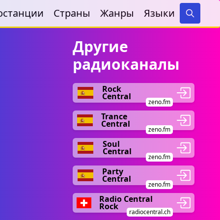
останции
Страны
Жанры
Языки
Search
Другие
радиоканалы
Rock
Central
zeno.fm
Trance
Central
zeno.fm
Soul
Central
zeno.fm
Party
Central
zeno.fm
Radio Central
Rock
radiocentral.ch