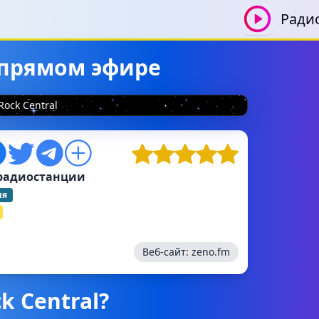
Ради
в прямом эфире
Rock Central
радиостанции
ия
Веб-сайт:
zeno.fm
k Central?