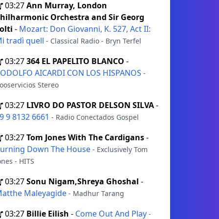
03:27
Ann Murray, London
hilharmonic Orchestra and Sir Georg
olti
-
Mozart: Don Giovanni, K. 527, Act II:
i tradì quell
- Classical Radio - Bryn Terfel
03:27
364 EL PAPELITO BLANCO
-
ODOLFO AICARDI CON LOS HISPANOS
-
ooservicios Stereo
03:27
LIVRO DO PASTOR DELSON SILVA
-
9 9 8132 6661
- Radio Conectados Gospel
03:27
Tom Jones With The Cardigans
-
urning Down The House
- Exclusively Tom
ones - HITS
03:27
Sonu Nigam,Shreya Ghoshal
-
atthe Maleyagide
- Madhur Tarang
03:27
Billie Eilish
-
Come Out And Play
-