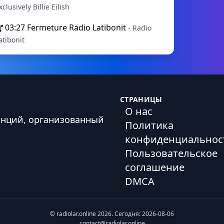
xclusively Billie Eilish
03:27
Fermeture Radio Latibonit
- Radio
atibonit
СТРАНИЦЫ
О нас
анций, организованный
Политика
конфиденциальнос
Пользовательское
соглашение
DMCA
© radiolar.online 2026. Сегодня: 2026-08-06
contact@radiolar.online