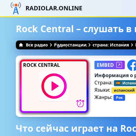
RADIOLAR.ONLINE
Rock Central – слушать 
Все радио
Радиостанции
страна: Испания
ROCK CENTRAL
EMBED
Информация о 
Страна:
Испан
Языки:
испанский
Жанры:
Рок
Что сейчас играет на Roc