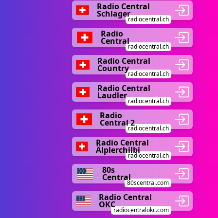
Radio Central
Schlager
radiocentral.ch
Radio
Central
radiocentral.ch
Radio Central
Country
radiocentral.ch
Radio Central
Laudler
radiocentral.ch
Radio
Central 2
radiocentral.ch
Radio Central
Älplerchilbi
radiocentral.ch
80s
Central
80scentral.com
Radio Central
OKC
radiocentralokc.com