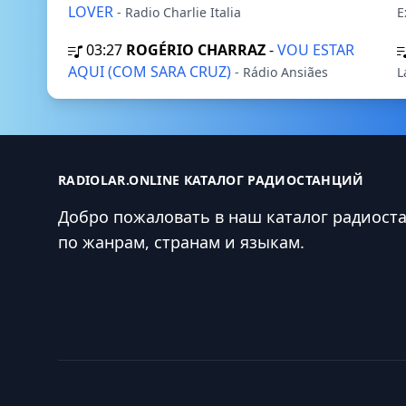
LOVER
- Radio Charlie Italia
E
03:27
ROGÉRIO CHARRAZ
-
VOU ESTAR
AQUI (COM SARA CRUZ)
- Rádio Ansiães
L
RADIOLAR.ONLINE КАТАЛОГ РАДИОСТАНЦИЙ
Добро пожаловать в наш каталог радиост
по жанрам, странам и языкам.