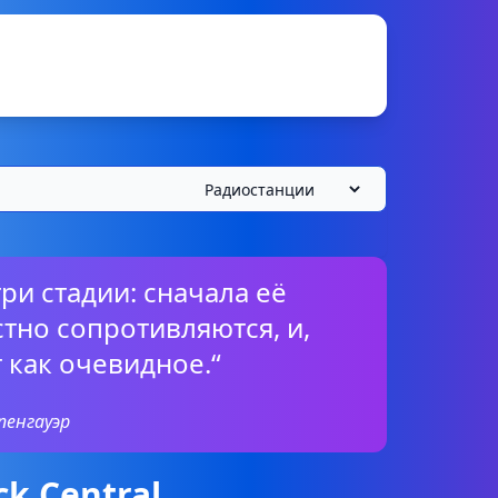
ри стадии: сначала её
тно сопротивляются, и,
 как очевидное.“
пенгауэр
k Central