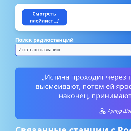
Смотреть
плейлист
Поиск радиостанций
„Истина проходит через т
высмеивают, потом ей ярос
наконец, принимают
Артур Шо
Связанные станции с Roc