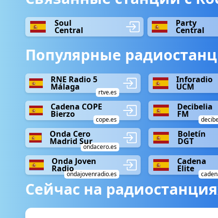
Soul
Party
Central
Central
Популярные радиостанц
RNE Radio 5
Inforadio
Málaga
UCM
rtve.es
Cadena COPE
Decibelia
Bierzo
FM
cope.es
decibe
Onda Cero
Boletín
Madrid Sur
DGT
ondacero.es
Onda Joven
Cadena
Radio
Elite
ondajovenradio.es
cadena
Сейчас на радиостанция