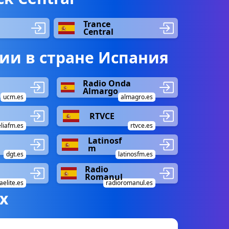
Trance
Central
ии в стране Испания
Radio Onda
Almargo
ucm.es
almagro.es
RTVCE
liafm.es
rtvce.es
Latinosf
m
dgt.es
latinosfm.es
Radio
Romanul
elite.es
radioromanul.es
х