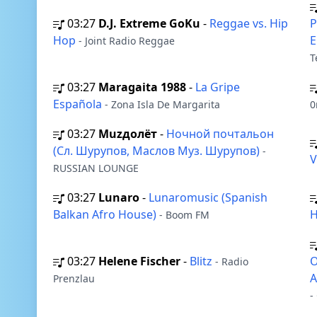
03:27
D.J. Extreme GoKu
-
Reggae vs. Hip
P
Hop
E
- Joint Radio Reggae
T
03:27
Maragaita 1988
-
La Gripe
Española
- Zona Isla De Margarita
0
03:27
Muzдолёт
-
Ночной почтальон
(Сл. Шурупов, Маслов Муз. Шурупов)
-
RUSSIAN LOUNGE
03:27
Lunaro
-
Lunaromusic (Spanish
Balkan Afro House)
H
- Boom FM
03:27
Helene Fischer
-
Blitz
O
- Radio
A
Prenzlau
-