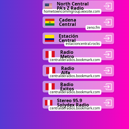
North Central
PA's Z Radio
hometowncommgroup.wixsite.com
Cadena
Central
zeno.fm
Estación
Central
estacioncentral.rocks
Radio
Metro
centralderadios.bookmark.com
Radio
Alfa
centralderadios.bookmark.com
Radio
Éxitos
centralderadios.bookmark.com
Stereo 95.9
Solydex Radio
centralderadios.bookmark.com