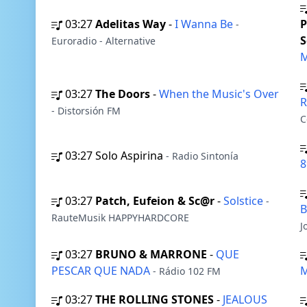
03:27
Adelitas Way
-
I Wanna Be
P
-
S
Euroradio - Alternative
M
03:27
The Doors
-
When the Music's Over
R
- Distorsión FM
C
03:27
Solo Aspirina
- Radio Sintonía
8
03:27
Patch, Eufeion & Sc@r
-
Solstice
-
B
RauteMusik HAPPYHARDCORE
J
03:27
BRUNO & MARRONE
-
QUE
PESCAR QUE NADA
M
- Rádio 102 FM
03:27
THE ROLLING STONES
-
JEALOUS