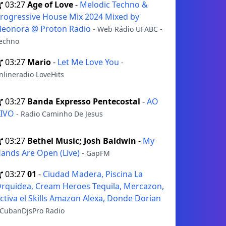
03:27
Age of Love
-
Melodic Techno &
rogressive House Mix 2024 Mixed by
leonora @ Proton Radio
- Web Rádio UFABC -
echno
03:27
Mario
-
Let Me Love You
-
nlineradio LoveHits
03:27
Banda Expresso Pentecostal
-
AO
VIVO
- Radio Caminho De Jesus
03:27
Bethel Music; Josh Baldwin
-
My
ands Are Open (Live)
- GapFM
03:27
01
-
Ciudad Madera, Piscina La
rquidea, Cream Heroes Tequila, Mercazon,
ctiva el Skills Amazon Alexa, Donde Dorian
 CubanDjsPro Radio