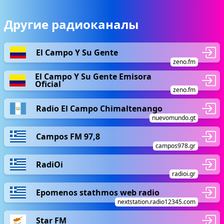
Другие радиоканалы
El Campo Y Su Gente
zeno.fm
El Campo Y Su Gente Emisora
Oficial
zeno.fm
Radio El Campo Chimaltenango
nuevomundo.gt
Campos FM 97,8
campos978.gr
RadiOi
radioi.gr
Epomenos stathmos web radio
nextstation.radio12345.com
Star FM