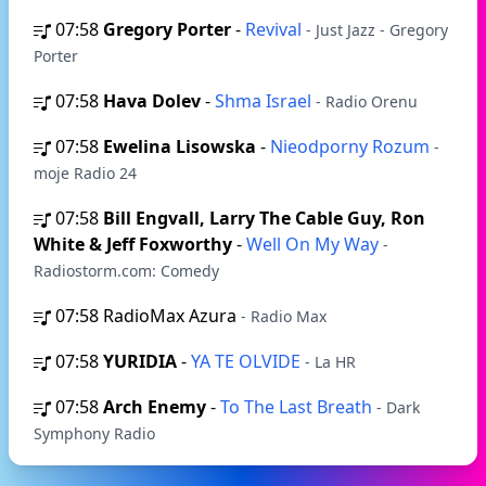
07:58
Gregory Porter
-
Revival
- Just Jazz - Gregory
Porter
07:58
Hava Dolev
-
Shma Israel
- Radio Orenu
07:58
Ewelina Lisowska
-
Nieodporny Rozum
-
moje Radio 24
07:58
Bill Engvall, Larry The Cable Guy, Ron
White & Jeff Foxworthy
-
Well On My Way
-
Radiostorm.com: Comedy
07:58
RadioMax Azura
- Radio Max
07:58
YURIDIA
-
YA TE OLVIDE
- La HR
07:58
Arch Enemy
-
To The Last Breath
- Dark
Symphony Radio