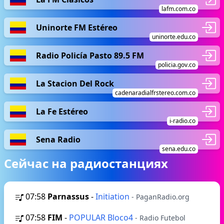
lafm.com.co
Uninorte FM Estéreo
uninorte.edu.co
Radio Policía Pasto 89.5 FM
policia.gov.co
La Stacion Del Rock
cadenaradialfrstereo.com.co
La Fe Estéreo
i-radio.co
Sena Radio
sena.edu.co
Сейчас на радиостанциях
07:58
Parnassus
-
Initiation
- PaganRadio.org
07:58
FIM
-
POPULAR Bloco4
- Radio Futebol