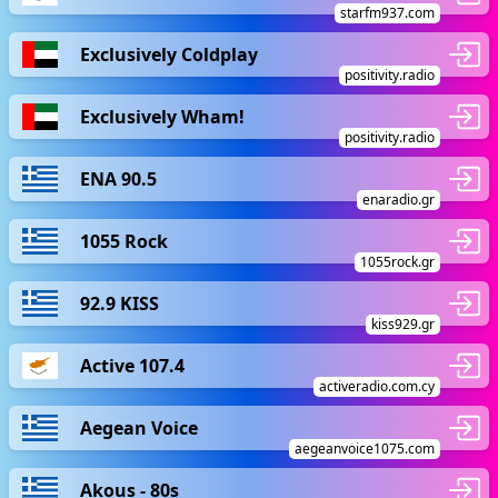
starfm937.com
Exclusively Coldplay
positivity.radio
Exclusively Wham!
positivity.radio
ΕΝΑ 90.5
enaradio.gr
1055 Rock
1055rock.gr
92.9 KISS
kiss929.gr
Active 107.4
activeradio.com.cy
Aegean Voice
aegeanvoice1075.com
Akous - 80s