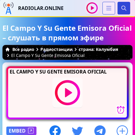
RADIOLAR.ONLINE
Иска
El Campo Y Su Gente Emisora Oficial
– слушать в прямом эфире
Все радио
Радиостанции
страна: Колумбия
El Campo Y Su Gente Emisora Oficial
EL CAMPO Y SU GENTE EMISORA OFICIAL
EMBED