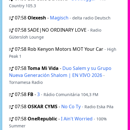
Country 105.3
07:58
Olexesh
-
Magisch
- delta radio Deutsch
07:58
SADE|NO ORDINARY LOVE
- Radio
Gütersloh Lounge
07:58
Rob Kenyon Motors MOT Your Car
- High
Peak 1
07:58
Toma Mi Vida
-
Duo Salem y su Grupo
Nueva Generación Shalom | EN VIVO 2026
-
Tornamesa Radio
07:58
FB
-
3
- Rádio Comunitária 104,3 FM
07:58
OSKAR CYMS
-
No Co Ty
- Radio Eska Piła
07:58
OneRepublic
-
I Ain't Worried
- 100%
Summer