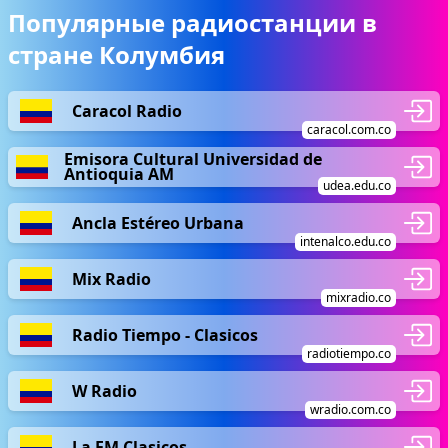
Популярные радиостанции в
стране Колумбия
Caracol Radio
caracol.com.co
Emisora Cultural Universidad de
Antioquia AM
udea.edu.co
Ancla Estéreo Urbana
intenalco.edu.co
Mix Radio
mixradio.co
Radio Tiempo - Clasicos
radiotiempo.co
W Radio
wradio.com.co
La FM Clasicos