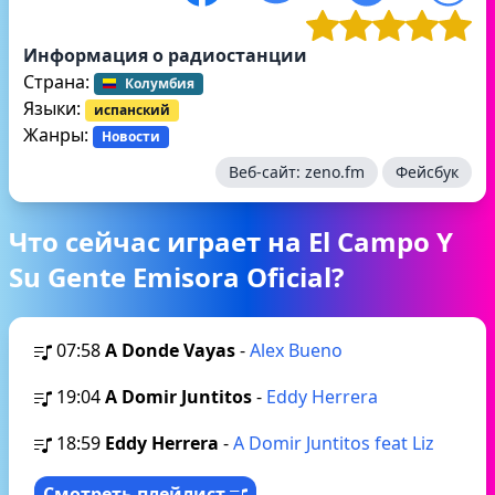
Информация о радиостанции
Страна:
Колумбия
Языки:
испанский
Жанры:
Новости
Веб-сайт:
zeno.fm
Фейсбук
Что сейчас играет на El Campo Y
Su Gente Emisora Oficial?
07:58
A Donde Vayas
-
Alex Bueno
19:04
A Domir Juntitos
-
Eddy Herrera
18:59
Eddy Herrera
-
A Domir Juntitos feat Liz
Смотреть плейлист