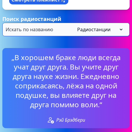
Поиск радиостанций
„В хорошем браке люди всегда
учат друг друга. Вы учите друг
друга науке жизни. Ежедневно
соприкасаясь, лёжа на одной
подушке, вы влияете друг на
друга помимо воли.“
Рэй Брэдбери