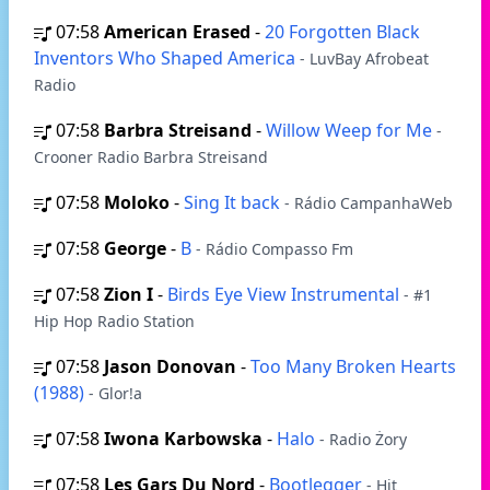
07:58
American Erased
-
20 Forgotten Black
Inventors Who Shaped America
- LuvBay Afrobeat
Radio
07:58
Barbra Streisand
-
Willow Weep for Me
-
Crooner Radio Barbra Streisand
07:58
Moloko
-
Sing It back
- Rádio CampanhaWeb
07:58
George
-
B
- Rádio Compasso Fm
07:58
Zion I
-
Birds Eye View Instrumental
- #1
Hip Hop Radio Station
07:58
Jason Donovan
-
Too Many Broken Hearts
(1988)
- Glor!a
07:58
Iwona Karbowska
-
Halo
- Radio Żory
07:58
Les Gars Du Nord
-
Bootlegger
- Hit