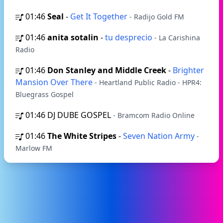
01:46
Seal
-
Get It Together
- Radijo Gold FM
01:46
anita sotalin
-
tu desprecio
- La Carishina
Radio
01:46
Don Stanley and Middle Creek
-
Brighter
Mansion Over There
- Heartland Public Radio - HPR4:
Bluegrass Gospel
01:46
DJ DUBE GOSPEL
- Bramcom Radio Online
01:46
The White Stripes
-
Seven Nation Army
-
Marlow FM