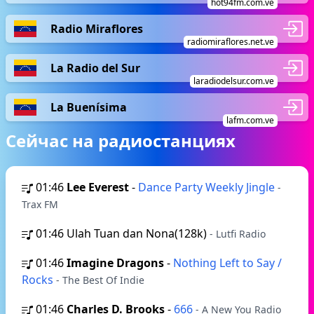
hot94fm.com.ve
Radio Miraflores
radiomiraflores.net.ve
La Radio del Sur
laradiodelsur.com.ve
La Buenísima
lafm.com.ve
Сейчас на радиостанциях
01:46
Lee Everest
-
Dance Party Weekly Jingle
-
Trax FM
01:46
Ulah Tuan dan Nona(128k)
- Lutfi Radio
01:46
Imagine Dragons
-
Nothing Left to Say /
Rocks
- The Best Of Indie
01:46
Charles D. Brooks
-
666
- A New You Radio