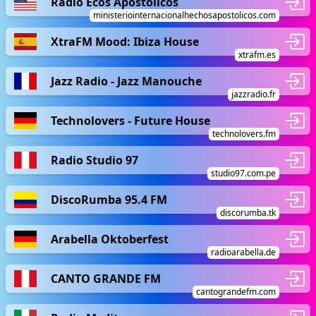
Radio Ecos Apostólicos
ministeriointernacionalhechosapostolicos.com
XtraFM Mood: Ibiza House
xtrafm.es
Jazz Radio - Jazz Manouche
jazzradio.fr
Technolovers - Future House
technolovers.fm
Radio Studio 97
studio97.com.pe
DiscoRumba 95.4 FM
discorumba.tk
Arabella Oktoberfest
radioarabella.de
CANTO GRANDE FM
cantograndefm.com