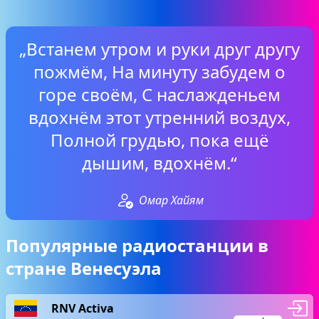
„Встанем утром и руки друг другу
пожмём, На минуту забудем о
горе своём, С наслажденьем
вдохнём этот утренний воздух,
Полной грудью, пока ещё
дышим, вдохнём.“
Омар Хайям
Популярные радиостанции в
стране Венесуэла
RNV Activa