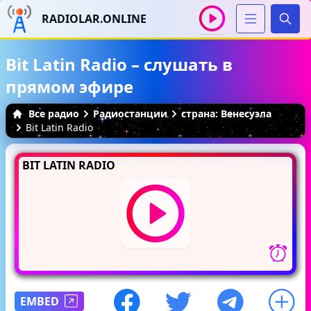
RADIOLAR.ONLINE
Иска
Bit Latin Radio – слушать в
прямом эфире
Все радио
Радиостанции
страна: Венесуэла
Bit Latin Radio
BIT LATIN RADIO
EMBED