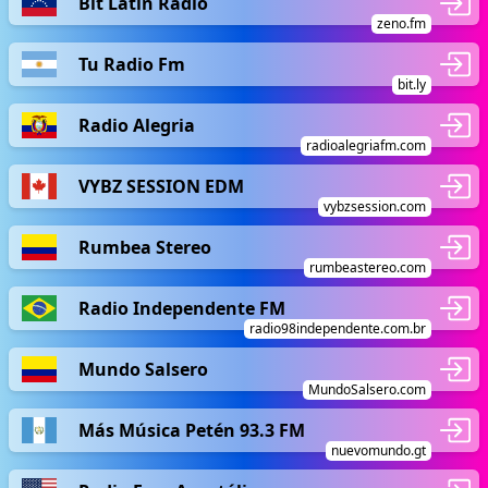
Bit Latin Radio
zeno.fm
Tu Radio Fm
bit.ly
Radio Alegria
radioalegriafm.com
VYBZ SESSION EDM
vybzsession.com
Rumbea Stereo
rumbeastereo.com
Radio Independente FM
radio98independente.com.br
Mundo Salsero
MundoSalsero.com
Más Música Petén 93.3 FM
nuevomundo.gt