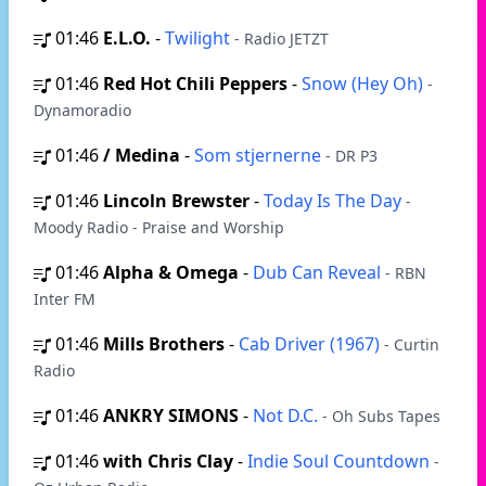
01:46
E.L.O.
-
Twilight
- Radio JETZT
01:46
Red Hot Chili Peppers
-
Snow (Hey Oh)
-
Dynamoradio
01:46
/ Medina
-
Som stjernerne
- DR P3
01:46
Lincoln Brewster
-
Today Is The Day
-
Moody Radio - Praise and Worship
01:46
Alpha & Omega
-
Dub Can Reveal
- RBN
Inter FM
01:46
Mills Brothers
-
Cab Driver (1967)
- Curtin
Radio
01:46
ANKRY SIMONS
-
Not D.C.
- Oh Subs Tapes
01:46
with Chris Clay
-
Indie Soul Countdown
-