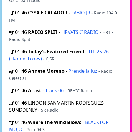
Oz Urban Radio
01:46
C**A E CACADOR
-
FABIO JR
- Rádio 104.9
FM
01:46
RADIO SPLIT
-
HRVATSKI RADIO
- HRT -
Radio Split
01:46
Today's Featured Friend
-
TFF 25-26
(Flannel Foxes)
- CJSR
01:46
Annete Moreno
-
Prende la luz
- Radio
Celestial
01:46
Artist
-
Track 06
- REHIC Radio
01:46
LINDON SANMARTIN RODRIGUEZ-
SUNDDENLY
- SR Radio
01:46
Where The Wind Blows
-
BLACKTOP
MOJO
- Rock 94.3