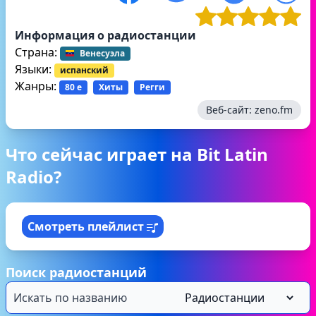
Информация о радиостанции
Страна:
Венесуэла
Языки:
испанский
Жанры:
80 е
Хиты
Регги
Веб-сайт:
zeno.fm
Что сейчас играет на Bit Latin
Radio?
Смотреть плейлист
Поиск радиостанций