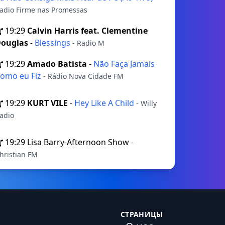
adio Firme nas Promessas
19:29
Calvin Harris feat. Clementine
ouglas
-
Blessings
- Radio M
19:29
Amado Batista
-
Não Faça Jamais
omo eu Fiz
- Rádio Nova Cidade FM
19:29
KURT VILE
-
Hey Like A Child
- Willy
adio
19:29
Lisa Barry-Afternoon Show
-
hristian FM
СТРАНИЦЫ