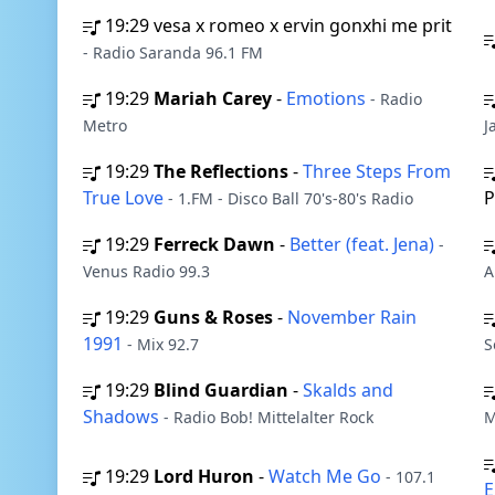
19:29
vesa x romeo x ervin gonxhi me prit
- Radio Saranda 96.1 FM
19:29
Mariah Carey
-
Emotions
- Radio
Metro
J
19:29
The Reflections
-
Three Steps From
True Love
P
- 1.FM - Disco Ball 70's-80's Radio
19:29
Ferreck Dawn
-
Better (feat. Jena)
-
Venus Radio 99.3
A
19:29
Guns & Roses
-
November Rain
1991
- Mix 92.7
S
19:29
Blind Guardian
-
Skalds and
Shadows
- Radio Bob! Mittelalter Rock
M
19:29
Lord Huron
-
Watch Me Go
- 107.1
E