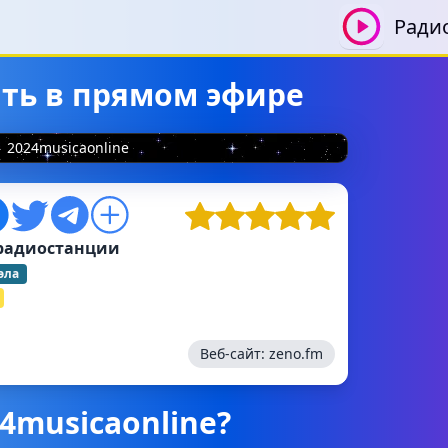
Ради
ать в прямом эфире
2024musicaonline
радиостанции
эла
Веб-сайт:
zeno.fm
4musicaonline?