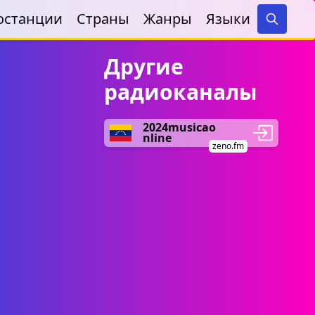
останции
Страны
Жанры
Языки
Search
Другие
радиоканалы
2024musicao
nline
zeno.fm