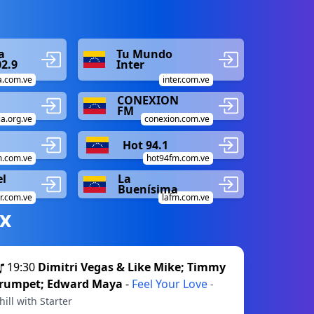
a
Tu Mundo
02.9
Inter
a.com.ve
inter.com.ve
CONEXION
FM
a.org.ve
conexion.com.ve
Hot 94.1
m.com.ve
hot94fm.com.ve
el
La
Buenísima
r.com.ve
lafm.com.ve
х
19:30
Dimitri Vegas & Like Mike; Timmy
rumpet; Edward Maya
-
Feel Your Love
-
hill with Starter