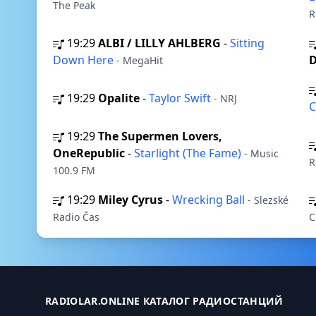
The Peak
R
19:29
ALBI / LILLY AHLBERG
-
Sitting
Down Here
D
- MegaHit
19:29
Opalite
-
Taylor Swift
- NRJ
C
19:29
The Supermen Lovers,
OneRepublic
-
Starlight (The Fame)
- Music
R
100.9 FM
19:29
Miley Cyrus
-
Wrecking Ball
- Slezské
Radio Čas
C
RADIOLAR.ONLINE КАТАЛОГ РАДИОСТАНЦИЙ