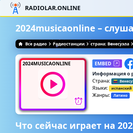
RADIOLAR.ONLINE
2024musicaonline – слуш
Все радио
Радиостанции
страна: Венесуэла
2024MUSICAONLINE
EMBED
Информация о 
Страна:
Венесу
Языки:
испанский
Жанры:
Латино
Что сейчас играет на 202