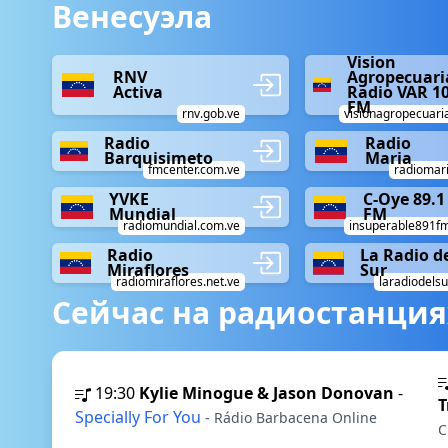
Венесуэла
Vision
RNV
Agropecuari
Activa
Radio VAR 1
FM
rnv.gob.ve
visionagropecuari
Radio
Radio
Barquisimeto
Maria
fmcenter.com.ve
radiomari
YVKE
C-Oye 89.1
Mundial
FM
radiomundial.com.ve
insuperable891f
Radio
La Radio d
Miraflores
Sur
radiomiraflores.net.ve
laradiodelsu
Сейчас на радиостанция
19:30
Kylie Minogue & Jason Donovan
-
T
Specially For You
- Rádio Barbacena Online
C