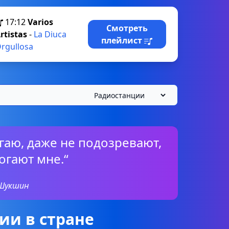
17:12
Varios
Смотреть
rtistas
-
La Diuca
плейлист
rgullosa
огаю, даже не подозревают,
огают мне.“
 Шукшин
ии в стране