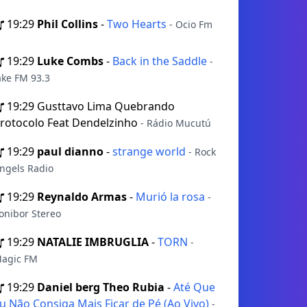
19:29
Phil Collins
-
Two Hearts
- Ocio Fm
19:29
Luke Combs
-
Back in the Saddle
-
ake FM 93.3
19:29
Gusttavo Lima Quebrando
rotocolo Feat Dendelzinho
- Rádio Mucutú
19:29
paul dianno
-
strange world
- Rock
ngels Radio
19:29
Reynaldo Armas
-
Murió la rosa
-
onibor Stereo
19:29
NATALIE IMBRUGLIA
-
TORN
-
agic FM
19:29
Daniel berg Theo Rubia
-
Até Que
u Não Consiga Mais Ficar de Pé (Ao Vivo)
-