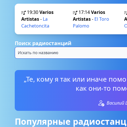
19:30
Varios
17:14
Varios
Artistas
-
La
Artistas
-
El Toro
A
Cachetoncita
Palomo
O
Поиск радиостанций
„Те, кому я так или иначе пом
как они-то пом
Василий
Популярные радиостанц