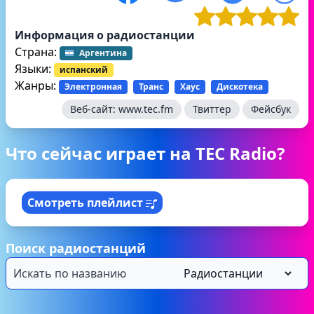
Информация о радиостанции
Страна:
Аргентина
Языки:
испанский
Жанры:
Электронная
Транс
Хаус
Дискотека
Веб-сайт:
www.tec.fm
Твиттер
Фейсбук
Что сейчас играет на TEC Radio?
Смотреть плейлист
Поиск радиостанций