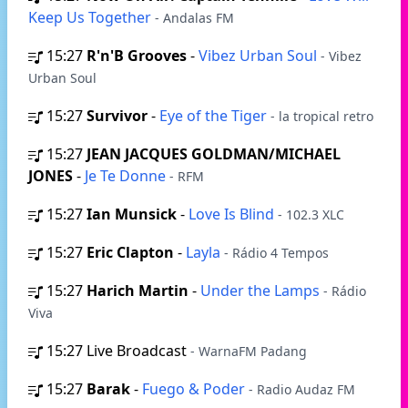
Keep Us Together
- Andalas FM
15:27
R'n'B Grooves
-
Vibez Urban Soul
- Vibez
Urban Soul
15:27
Survivor
-
Eye of the Tiger
- la tropical retro
15:27
JEAN JACQUES GOLDMAN/MICHAEL
JONES
-
Je Te Donne
- RFM
15:27
Ian Munsick
-
Love Is Blind
- 102.3 XLC
15:27
Eric Clapton
-
Layla
- Rádio 4 Tempos
15:27
Harich Martin
-
Under the Lamps
- Rádio
Viva
15:27
Live Broadcast
- WarnaFM Padang
15:27
Barak
-
Fuego & Poder
- Radio Audaz FM