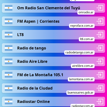
Om Radio San Clemente del Tuyú
omradio.ar
FM Aspen | Corrientes
reproface.com.ar
LT8
lt8.com.ar
Radio de tango
radiodetango.com.ar
Radio Aire Libre
airelibre.com.ar
FM de La Montaña 105.1
lamontana.com.ar
Radio de la Ciudad
buenosaires.gob.ar
Radiostar Online
radiostar.com.ar