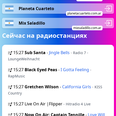
Planeta Cuarteto
planetacuarteto.com.ar
Mix Saladillo
mixsaladillo.com.ar
Сейчас на радиостанциях
15:27
Sub Santa
-
Jingle Bells
- Radio 7 -
LoungeWeihnacht
15:27
Black Eyed Peas
-
I Gotta Feeling
-
RapMusic
15:27
Gretchen Wilson
-
California Girls
- KISS
Country
15:27
Live On Air |Flipper
- Hitradio 4 Live
15:27
Now On Air: Captain Tennille
-
Love Will