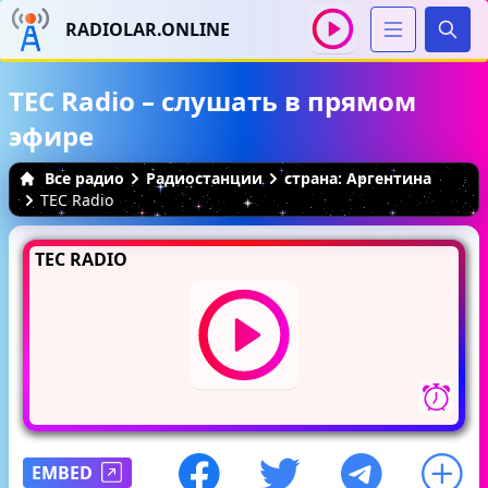
RADIOLAR.ONLINE
Иска
TEC Radio – слушать в прямом
эфире
Все радио
Радиостанции
страна: Аргентина
TEC Radio
TEC RADIO
EMBED