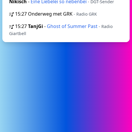
Nikisch
-
Eine Liebelei so nebenbei
- DGT-Sender
15:27
Onderweg met GRK
- Radio GRK
15:27
TanjGi
-
Ghost of Summer Past
- Radio
Giartbell