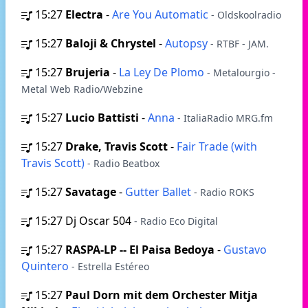
15:27
Electra
-
Are You Automatic
- Oldskoolradio
15:27
Baloji & Chrystel
-
Autopsy
- RTBF - JAM.
15:27
Brujeria
-
La Ley De Plomo
- Metalourgio -
Metal Web Radio/Webzine
15:27
Lucio Battisti
-
Anna
- ItaliaRadio MRG.fm
15:27
Drake, Travis Scott
-
Fair Trade (with
Travis Scott)
- Radio Beatbox
15:27
Savatage
-
Gutter Ballet
- Radio ROKS
15:27
Dj Oscar 504
- Radio Eco Digital
15:27
RASPA-LP -- El Paisa Bedoya
-
Gustavo
Quintero
- Estrella Estéreo
15:27
Paul Dorn mit dem Orchester Mitja