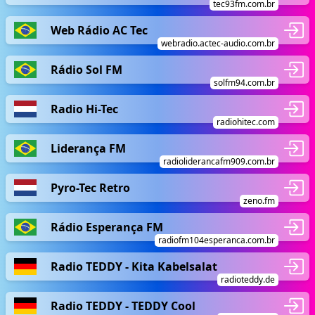
tec93fm.com.br
Web Rádio AC Tec
webradio.actec-audio.com.br
Rádio Sol FM
solfm94.com.br
Radio Hi-Tec
radiohitec.com
Liderança FM
radioliderancafm909.com.br
Pyro-Tec Retro
zeno.fm
Rádio Esperança FM
radiofm104esperanca.com.br
Radio TEDDY - Kita Kabelsalat
radioteddy.de
Radio TEDDY - TEDDY Cool