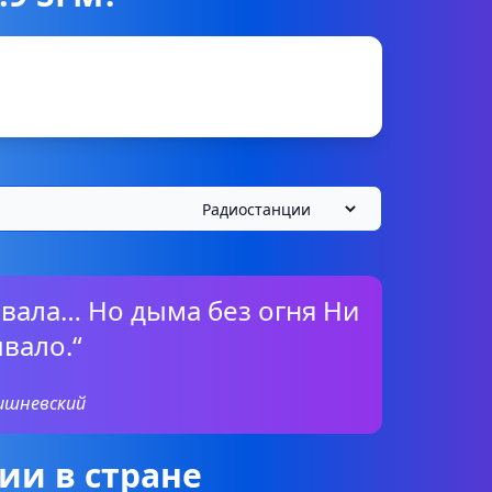
овала… Но дыма без огня Ни
ывало.“
ишневский
ии в стране