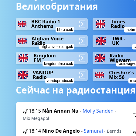
Великобритания
BBC Radio 1
Times
Anthems
Radio
bbc.co.uk
thetim
Afghan Voice
TWR -
Radio
UK
afghanvoice.org.uk
t
Kingdom
Radio
FM
Wigwam
kingdomfm.co.uk
radiowigw
VANDUP
Cheshire's
Radio
Mix 56
vandupradio.uk
mix
Сейчас на радиостанция
18:15
Nån Annan Nu
-
Molly Sandén
-
Mix Megapol
18:14
Nino De Angelo
-
Samurai
- Bernds