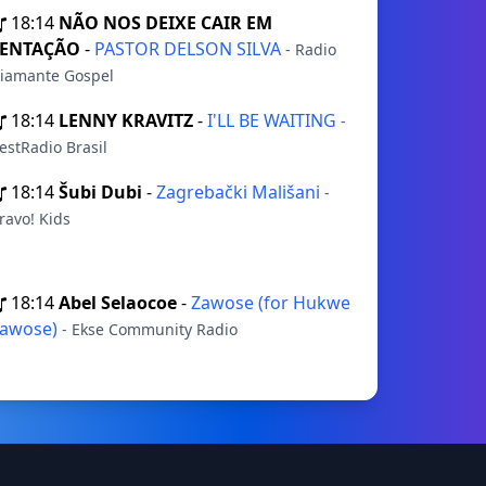
18:14
NÃO NOS DEIXE CAIR EM
TENTAÇÃO
-
PASTOR DELSON SILVA
- Radio
iamante Gospel
18:14
LENNY KRAVITZ
-
I'LL BE WAITING
-
estRadio Brasil
18:14
Šubi Dubi
-
Zagrebački Mališani
-
ravo! Kids
18:14
Abel Selaocoe
-
Zawose (for Hukwe
awose)
- Ekse Community Radio