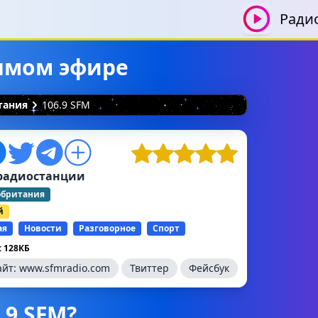
Ради
рямом эфире
тания
106.9 SFM
радиостанции
обритания
й
ая
Новости
Разговорное
Спорт
 128КБ
айт:
www.sfmradio.com
Твиттер
Фейсбук
.9 SFM?