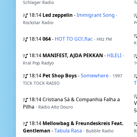
Schlager Radio
T
18:14
Led zeppelin
-
Immigrant Song
-
Rockstar Radio
P
18:14
064
-
HOT TO GO!.flac
- Hitz FM
K
18:14
MANIFEST, AJDA PEKKAN
-
HILELI
-
Kral Pop Radyo
1
18:14
Pet Shop Boys
-
Somewhere
- 1997
TICK TOCK RADIO
18:14
Cristiana Sá & Companhia Falha a
V
Pilha
- Rádio Alto Douro
5
18:14
Mellowbag & Freundeskreis Feat.
Gentleman
-
Tabula Rasa
- Bubble Radio
R