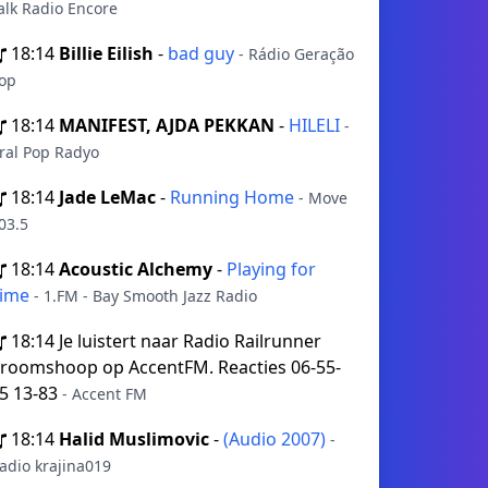
alk Radio Encore
18:14
Billie Eilish
-
bad guy
- Rádio Geração
op
18:14
MANIFEST, AJDA PEKKAN
-
HILELI
-
ral Pop Radyo
18:14
Jade LeMac
-
Running Home
- Move
03.5
18:14
Acoustic Alchemy
-
Playing for
Time
- 1.FM - Bay Smooth Jazz Radio
18:14
Je luistert naar Radio Railrunner
roomshoop op AccentFM. Reacties 06-55-
5 13-83
- Accent FM
18:14
Halid Muslimovic
-
(Audio 2007)
-
adio krajina019