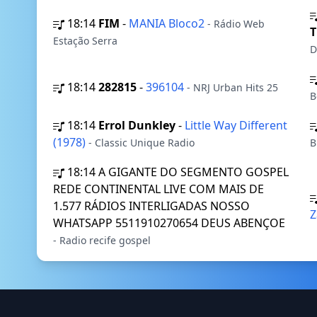
18:14
FIM
-
MANIA Bloco2
- Rádio Web
Estação Serra
D
18:14
282815
-
396104
- NRJ Urban Hits 25
B
18:14
Errol Dunkley
-
Little Way Different
(1978)
- Classic Unique Radio
B
18:14
A GIGANTE DO SEGMENTO GOSPEL
REDE CONTINENTAL LIVE COM MAIS DE
1.577 RÁDIOS INTERLIGADAS NOSSO
Z
WHATSAPP 5511910270654 DEUS ABENÇOE
- Radio recife gospel