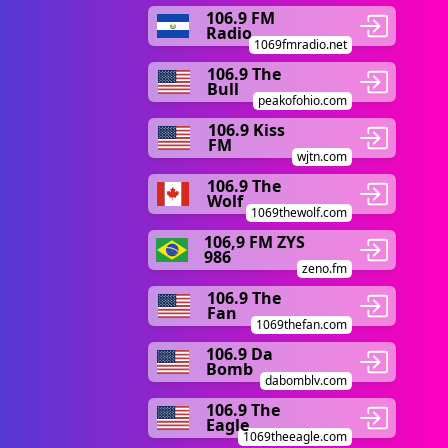
106.9 FM
Radio
1069fmradio.net
106.9 The
Bull
peakofohio.com
106.9 Kiss
FM
wjtn.com
106.9 The
Wolf
1069thewolf.com
106,9 FM ZYS
986
zeno.fm
106.9 The
Fan
1069thefan.com
106.9 Da
Bomb
dabomblv.com
106.9 The
Eagle
1069theeagle.com