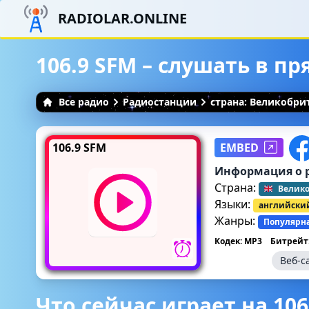
RADIOLAR.ONLINE
106.9 SFM – слушать в п
Все радио
Радиостанции
страна: Великобри
106.9 SFM
EMBED
Информация о 
Страна:
Велик
Языки:
английски
Жанры:
Популярн
Кодек: MP3
Битрейт:
Веб-с
Что сейчас играет на 106