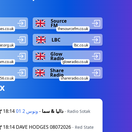
Source
FM
es.co.uk
thesourcefm.co.uk
LBC
wr.org.uk
lbc.co.uk
Glow
Radio
am.co.uk
glowradio.co.uk
Share
Radio
56.co.uk
shareradio.co.uk
х
18:14
-
داليا & سما
ونوس 2 01
- Radio Sotak
18:14
DAVE HODGES 08072026
- Red State