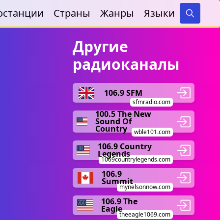
останции
Страны
Жанры
Языки
Search
Другие
радиоканалы
106.9 SFM
sfmradio.com
100.5 The New
Sound Of
Country
wble101.com
106.9 Country
Legends
1069countrylegends.com
106.9
Summit
mynelsonnow.com
106.9 The
Eagle
theeagle1069.com