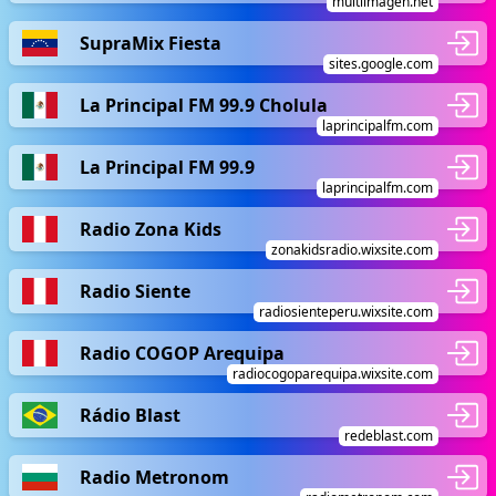
multiimagen.net
SupraMix Fiesta
sites.google.com
La Principal FM 99.9 Cholula
laprincipalfm.com
La Principal FM 99.9
laprincipalfm.com
Radio Zona Kids
zonakidsradio.wixsite.com
Radio Siente
radiosienteperu.wixsite.com
Radio COGOP Arequipa
radiocogoparequipa.wixsite.com
Rádio Blast
redeblast.com
Radio Metronom