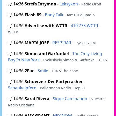
14:36
Strefa Intymna
-
Leksykon
- Radio Orbit
14:36
Flash 89
-
Body Talk
- IamTHEdj Radio
14:36
Advertise with WCTR
-
410 775 WCTR
-
WCTR
14:36
MARIA JOSE
-
RESPIRAR
- Oye 89.7 FM
14:36
Simon and Garfunkel
-
The Only Living
Boy In New York
- Exclusively Simon & Garfunkel - HITS
14:36
2Pac
-
Smile
- 104.5 The Zone
14:36
Schuerze x Der Partycrasher
-
Schaukelpferd
- Ballermann Radio - Top30
14:36
Sarai Rivera
-
Sigue Caminando
- Nuestra
Radio Cristiana
14:36
AMY GRANT
-
HEY NOW
- Rádio Antena