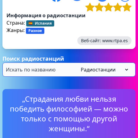
Информация о радиостанции
Страна:
Испания
Жанры:
Разное
Веб-сайт:
www.rtpa.es
Поиск радиостанций
„Страдания любви нельзя
победить философией — можно
только с помощью другой
женщины.“