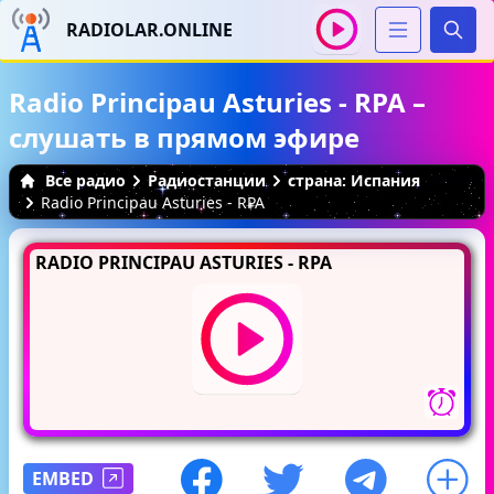
RADIOLAR.ONLINE
Иска
Radio Principau Asturies - RPA –
слушать в прямом эфире
Все радио
Радиостанции
страна: Испания
Radio Principau Asturies - RPA
RADIO PRINCIPAU ASTURIES - RPA
EMBED