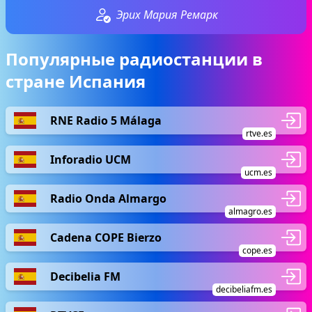
Эрих Мария Ремарк
Популярные радиостанции в
стране Испания
RNE Radio 5 Málaga
rtve.es
Inforadio UCM
ucm.es
Radio Onda Almargo
almagro.es
Cadena COPE Bierzo
cope.es
Decibelia FM
decibeliafm.es