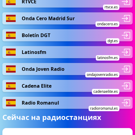
RTVCE
rtvce.es
Onda Cero Madrid Sur
ondacero.es
Boletín DGT
dgt.es
Latinosfm
latinosfm.es
Onda Joven Radio
ondajovenradio.es
Cadena Elite
cadenaelite.es
Radio Romanul
radioromanul.es
Сейчас на радиостанциях