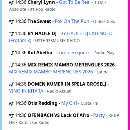
14:36
Cheryl Lynn
-
Got To Be Real
- 1.FM -
Absolute 70's Pop Radio
14:36
The Sweet
-
Fox On The Run
- Oldies.Gold
14:36
BY HAOLE DJ
-
BY HAOLE DJ EXTENDED
(Frotamix)
- USTHR33MUSIK RADIO
14:36
Kid Abelha
-
Como eu quero
- Rádio Play
14:36
MIX REMIX MAMBO MERENGUES 2026
-
MIX REMIX MAMBO MERENGUES 2026
- Latina
14:36
DOMEN KUMER IN SPELA GROSELJ
-
VINO IN KITARA
- Radio Aktual
14:36
Otis Redding
-
My Girl
- Curta Fm
14:36
OFENBACH VS Lack Of Afro
-
Party
- KRDP
FM - Katolickie Radio