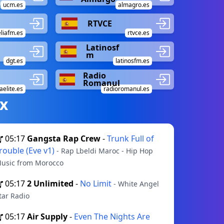
ucm.es
almagro.es
RTVCE
liafm.es
rtvce.es
Latinosf
m
dgt.es
latinosfm.es
Radio
Romanul
elite.es
radioromanul.es
х
05:17
Gangsta Rap Crew
-
Trunk Full of
rouble (Eve v1)
- Rap Lbeldi Maroc - Hip Hop
usic from Morocco
05:17
2 Unlimited
-
No Limit
- White Angel
tar Radio
05:17
Air Supply
-
Even The Nights Are