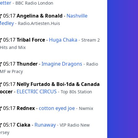
etter
- BBC Radio London
05:17
Angelina & Ronald
-
Nashville
edley
- Radio.Artiesten.Huis
05:17
Tribal Force
-
Huga Chaka
- Stream 2
 Hits and Mix
05:17
Thunder
-
Imagine Dragons
- Radio
MF w Pracy
05:17
Nelly Furtado & Boi-1da & Canada
occer
-
ELECTRIC CIRCUS
- Top 80s Station
05:17
Rednex
-
cotton eyed joe
- Nwmix
05:17
Ciaka
-
Runaway
- VIP Radio New
ersey