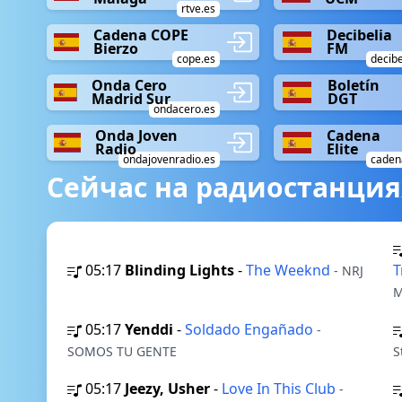
rtve.es
Cadena COPE
Decibelia
Bierzo
FM
cope.es
decibe
Onda Cero
Boletín
Madrid Sur
DGT
ondacero.es
Onda Joven
Cadena
Radio
Elite
ondajovenradio.es
cadena
Сейчас на радиостанция
05:17
Blinding Lights
-
The Weeknd
T
- NRJ
M
05:17
Yenddi
-
Soldado Engañado
-
SOMOS TU GENTE
S
05:17
Jeezy, Usher
-
Love In This Club
-