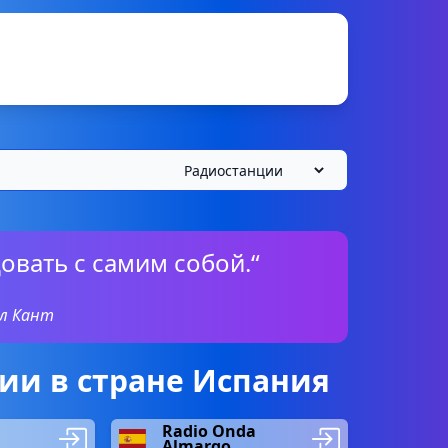
овать с самим собой.“
л Кант
ии в стране Испания
Radio Onda
Almargo