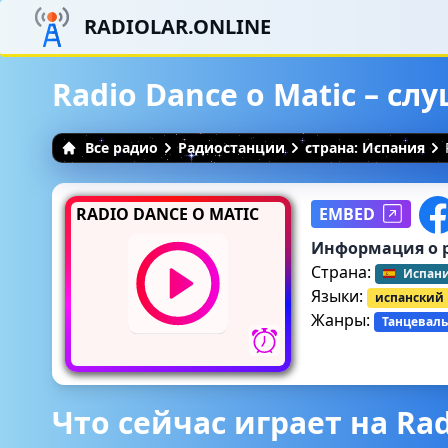
RADIOLAR.ONLINE
Radio Dance o Matic – с
Все радио
Радиостанции
страна: Испания
RADIO DANCE O MATIC
EMBED
Информация о 
Страна:
Испан
Языки:
испанский
Жанры:
Танцеваль
Что сейчас играет на Rad