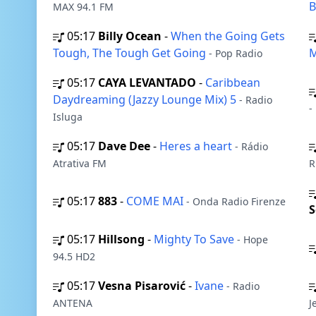
B
MAX 94.1 FM
05:17
Billy Ocean
-
When the Going Gets
Tough, The Tough Get Going
M
- Pop Radio
05:17
CAYA LEVANTADO
-
Caribbean
Daydreaming (Jazzy Lounge Mix) 5
- Radio
-
Isluga
05:17
Dave Dee
-
Heres a heart
- Rádio
Atrativa FM
R
05:17
883
-
COME MAI
- Onda Radio Firenze
S
05:17
Hillsong
-
Mighty To Save
- Hope
94.5 HD2
05:17
Vesna Pisarović
-
Ivane
- Radio
ANTENA
J