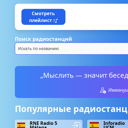
Смотреть
плейлист
Поиск радиостанций
„Мыслить — значит бесед
Иммануи
Популярные радиостанц
RNE Radio 5
Inforadio
Málaga
UCM