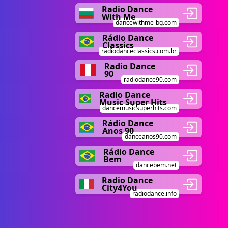
Radio Dance
With Me
dancewithme-bg.com
Rádio Dance
Classics
radiodanceclassics.com.br
Radio Dance
90
radiodance90.com
Radio Dance
Music Super Hits
dancemusicsuperhits.com
Rádio Dance
Anos 90
danceanos90.com
Rádio Dance
Bem
dancebem.net
Radio Dance
City4You
radiodance.info