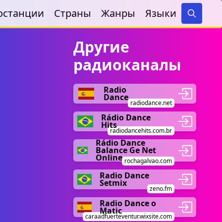
останции
Страны
Жанры
Языки
Search
Другие
радиоканалы
Radio
Dance
radiodance.net
Rádio Dance
Hits
radiodancehits.com.br
Rádio Dance
Balance Ge Net
Online
rochagalvao.com
Radio Dance
Setmix
zeno.fm
Radio Dance o
Matic
caraadfuerteventur.wixsite.com