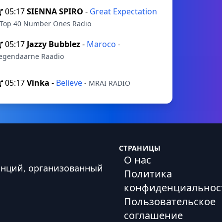
05:17
SIENNA SPIRO
-
Great Expectation
 Top 40 Number Ones Radio
05:17
Jazzy Bubblez
-
Maroco
-
egendaarne Raadio
05:17
Vinka
-
Believe
- MRAI RADIO
СТРАНИЦЫ
О нас
анций, организованный
Политика
конфиденциальнос
Пользовательское
соглашение