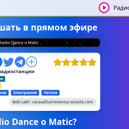
Ради
лушать в прямом эфире
Radio Dance o Matic
радиостанции
ия
ная
Электронная
Латино
Веб-сайт:
caraadfuerteventur.wixsite.com
io Dance o Matic?