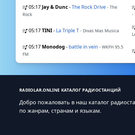
05:17
Jay & Dunc
-
The Rock Drive
- The
Rock
-
05:17
TINI
-
La Triple T
- Divas Mas Musica
L
05:17
Monodog
-
battle in vein
- WKFH 95.5
FM
RADIOLAR.ONLINE КАТАЛОГ РАДИОСТАНЦИЙ
Добро пожаловать в наш каталог радиост
по жанрам, странам и языкам.