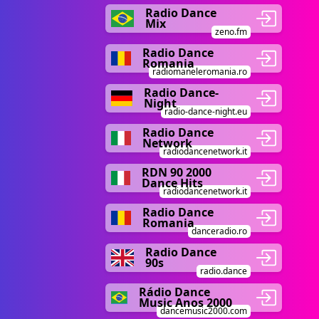
Radio Dance
Mix
zeno.fm
Radio Dance
Romania
radiomaneleromania.ro
Radio Dance-
Night
radio-dance-night.eu
Radio Dance
Network
radiodancenetwork.it
RDN 90 2000
Dance Hits
radiodancenetwork.it
Radio Dance
Romania
danceradio.ro
Radio Dance
90s
radio.dance
Rádio Dance
Music Anos 2000
dancemusic2000.com