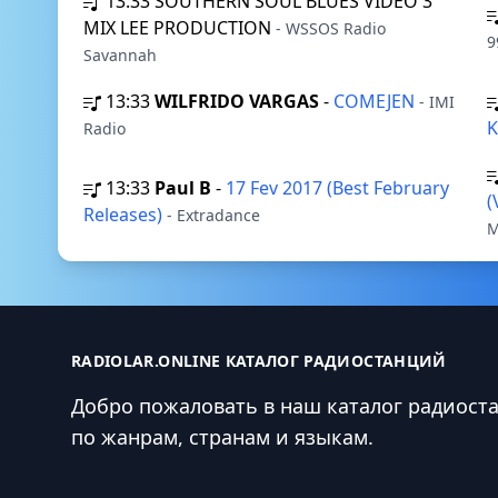
13:33
SOUTHERN SOUL BLUES VIDEO 3
MIX LEE PRODUCTION
- WSSOS Radio
9
Savannah
13:33
WILFRIDO VARGAS
-
COMEJEN
- IMI
Radio
13:33
Paul B
-
17 Fev 2017 (Best February
(
Releases)
- Extradance
M
RADIOLAR.ONLINE КАТАЛОГ РАДИОСТАНЦИЙ
Добро пожаловать в наш каталог радиост
по жанрам, странам и языкам.