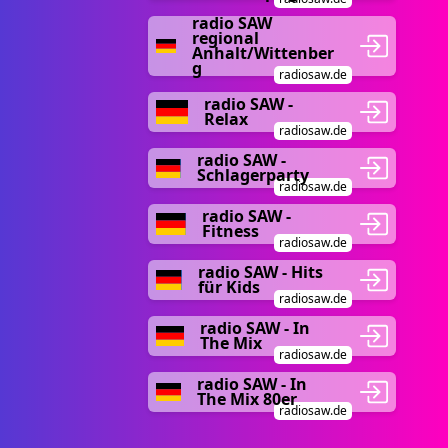
radio SAW
regional
Anhalt/Wittenber
g
radiosaw.de
radio SAW -
Relax
radiosaw.de
radio SAW -
Schlagerparty
radiosaw.de
radio SAW -
Fitness
radiosaw.de
radio SAW - Hits
für Kids
radiosaw.de
radio SAW - In
The Mix
radiosaw.de
radio SAW - In
The Mix 80er
radiosaw.de