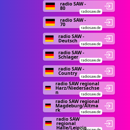
radio SAW -
80
radiosaw.de
radio SAW -
70
radiosaw.de
radio SAW -
Deutsch
radiosaw.de
radio SAW -
Schlager
radiosaw.de
radio SAW -
Country
radiosaw.de
radio SAW regional
Harz/Niedersachse
n
radiosaw.de
radio SAW regional
Magdeburg/Altma
rk
radiosaw.de
radio SAW
regional
Halle/Leipzig
radiosaw.de