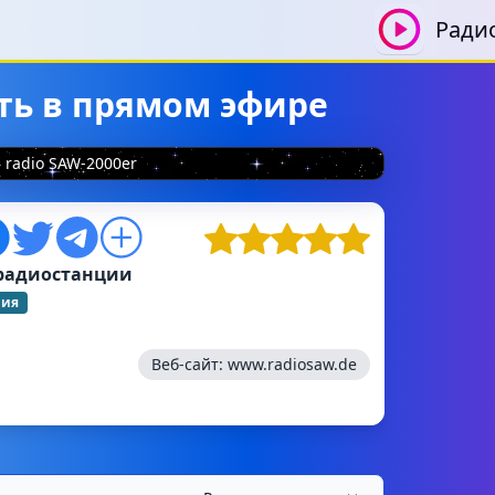
Ради
ать в прямом эфире
radio SAW-2000er
радиостанции
ния
Веб-сайт:
www.radiosaw.de