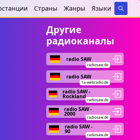
останции
Страны
Жанры
Языки
Search
Другие
радиоканалы
radio SAW
radiosaw.de
radio SAW
1a-webradio.de
radio SAW -
Rockland
radiosaw.de
radio SAW -
2000
radiosaw.de
radio SAW -
90
radiosaw.de