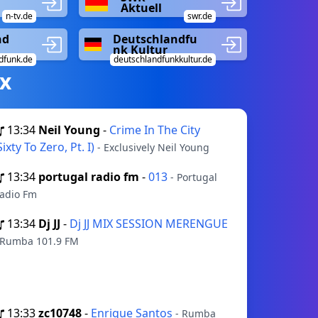
Aktuell
n-tv.de
swr.de
nd
Deutschlandfu
nk Kultur
dfunk.de
deutschlandfunkkultur.de
х
13:34
Neil Young
-
Crime In The City
Sixty To Zero, Pt. I)
- Exclusively Neil Young
13:34
portugal radio fm
-
013
- Portugal
adio Fm
13:34
Dj JJ
-
Dj JJ MIX SESSION MERENGUE
 Rumba 101.9 FM
13:33
zc10748
-
Enrique Santos
- Rumba