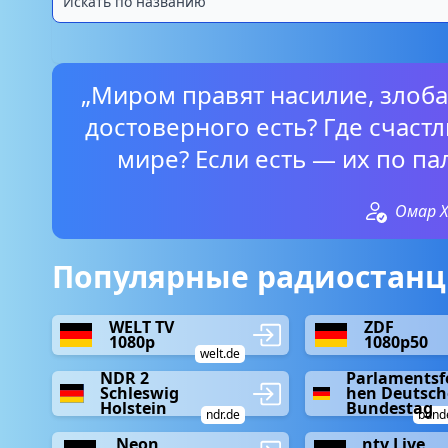
„Миром правят насилие, злоба
достоверного есть? Где счас
мире? Если есть — их по па
Омар 
Популярные радиостанц
WELT TV
ZDF
1080p
1080p50
welt.de
NDR 2
Parlamentsf
Schleswig
hen Deutsch
Holstein
Bundestag
ndr.de
bund
Neon
ntv Live