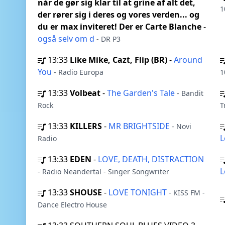
når de gør sig klar til at grine af alt det,
1
der rører sig i deres og vores verden... og
du er max inviteret! Der er Carte Blanche
-
også selv om d
- DR P3
13:33
Like Mike, Cazt, Flip (BR)
-
Around
You
- Radio Europa
1
13:33
Volbeat
-
The Garden's Tale
- Bandit
Rock
T
13:33
KILLERS
-
MR BRIGHTSIDE
- Novi
L
Radio
13:33
EDEN
-
LOVE, DEATH, DISTRACTION
L
- Radio Neandertal - Singer Songwriter
13:33
SHOUSE
-
LOVE TONIGHT
- KISS FM -
Dance Electro House