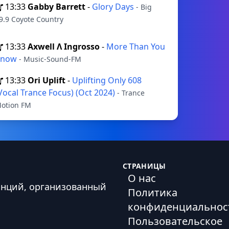
13:33
Gabby Barrett
-
Glory Days
- Big
9.9 Coyote Country
13:33
Axwell Λ Ingrosso
-
More Than You
Know
- Music-Sound-FM
13:33
Ori Uplift
-
Uplifting Only 608
Vocal Trance Focus) (Oct 2024)
- Trance
otion FM
СТРАНИЦЫ
О нас
анций, организованный
Политика
конфиденциальнос
Пользовательское