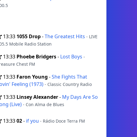
00.5
13:33
1055 Drop
-
The Greatest Hits
- LIVE
05.5 Mobile Radio Station
13:33
Phoebe Bridgers
-
Lost Boys
-
reasure Chest FM
13:33
Faron Young
-
She Fights That
ovin' Feeling (1973)
- Classic Country Radio
13:33
Linsey Alexander
-
My Days Are So
ong (Live)
- Con Alma de Blues
13:33
02
-
if you
- Rádio Doce Terra FM