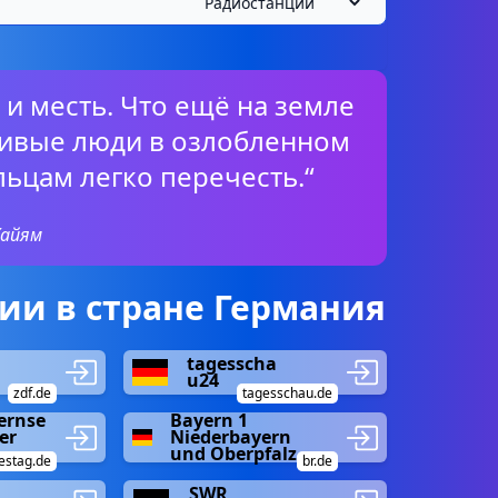
 и месть. Что ещё на земле
тливые люди в озлобленном
льцам легко перечесть.“
Хайям
ии в стране Германия
tagesscha
u24
zdf.de
tagesschau.de
ernse
Bayern 1
er
Niederbayern
und Oberpfalz
estag.de
br.de
SWR