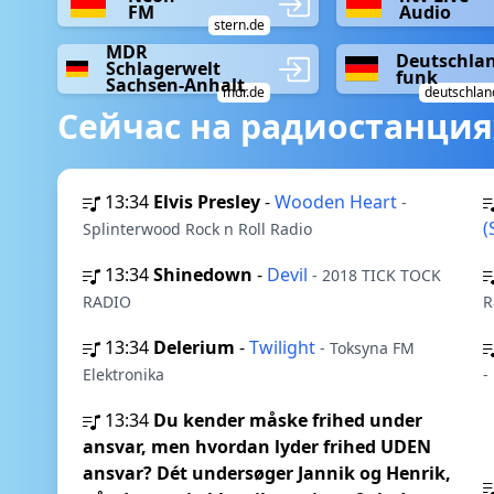
FM
Audio
stern.de
MDR
Deutschla
Schlagerwelt
funk
Sachsen-Anhalt
mdr.de
deutschlan
Сейчас на радиостанция
13:34
Elvis Presley
-
Wooden Heart
-
(
Splinterwood Rock n Roll Radio
13:34
Shinedown
-
Devil
- 2018 TICK TOCK
RADIO
R
13:34
Delerium
-
Twilight
- Toksyna FM
Elektronika
-
13:34
Du kender måske frihed under
ansvar, men hvordan lyder frihed UDEN
ansvar? Dét undersøger Jannik og Henrik,