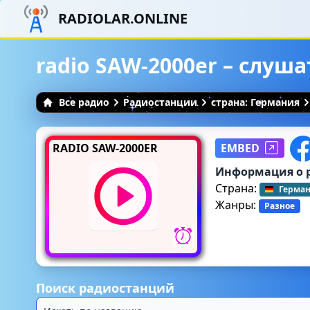
RADIOLAR.ONLINE
radio SAW-2000er – слуш
Все радио
Радиостанции
страна: Германия
RADIO SAW-2000ER
EMBED
Информация о 
Страна:
Герма
Жанры:
Разное
Поиск радиостанций