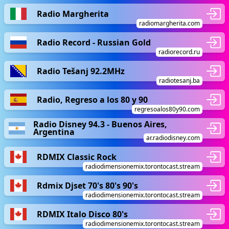
Radio Margherita
radiomargherita.com
Radio Record - Russian Gold
radiorecord.ru
Radio Tešanj 92.2MHz
radiotesanj.ba
Radio, Regreso a los 80 y 90
regresoalos80y90.com
Radio Disney 94.3 - Buenos Aires,
Argentina
ar.radiodisney.com
RDMIX Classic Rock
radiodimensionemix.torontocast.stream
Rdmix Djset 70's 80's 90's
radiodimensionemix.torontocast.stream
RDMIX Italo Disco 80's
radiodimensionemix.torontocast.stream