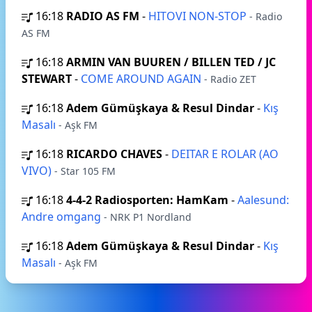
16:18
RADIO AS FM
-
HITOVI NON-STOP
- Radio
AS FM
16:18
ARMIN VAN BUUREN / BILLEN TED / JC
STEWART
-
COME AROUND AGAIN
- Radio ZET
16:18
Adem Gümüşkaya & Resul Dindar
-
Kış
Masalı
- Aşk FM
16:18
RICARDO CHAVES
-
DEITAR E ROLAR (AO
VIVO)
- Star 105 FM
16:18
4-4-2 Radiosporten: HamKam
-
Aalesund:
Andre omgang
- NRK P1 Nordland
16:18
Adem Gümüşkaya & Resul Dindar
-
Kış
Masalı
- Aşk FM