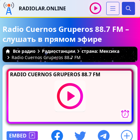
RADIOLAR.ONLINE
Иска
Radio Cuernos Gruperos 88.7 FM –
слушать в прямом эфире
Все радио
Радиостанции
страна: Мексика
Radio Cuernos Gruperos 88.7 FM
RADIO CUERNOS GRUPEROS 88.7 FM
EMBED