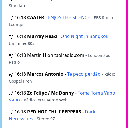
Standards
16:18
CAATER
-
ENJOY THE SILENCE
- EBS Radio
Lounge
16:18
Murray Head
-
One Night In Bangkok
-
Unlimited80s
16:18
Martin H on tsolradio.com
- London Soul
Radio
16:18
Marcos Antonio
-
Te peço perdão
- Rádio
Gospel Jireh
16:18
Zé Felipe / Mc Danny
-
Toma Toma Vapo
Vapo
- Rádio Terra Verde Web
16:18
RED HOT CHILI PEPPERS
-
Dark
Necessities
- Stereo 97