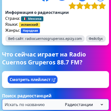
Информация о радиостанции
Страна:
Мексика
Языки:
испанский
Жанры:
Народная
Веб-сайт:
radiocuernosgrupeross.epizy.com
Фейсбук
Что сейчас играет на Radio
Cuernos Gruperos 88.7 FM?
Смотреть плейлист
Поиск радиостанций