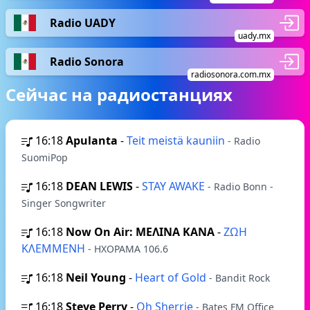
Radio UADY
uady.mx
Radio Sonora
radiosonora.com.mx
Сейчас на радиостанциях
16:18
Apulanta
-
Teit meistä kauniin
- Radio
SuomiPop
16:18
DEAN LEWIS
-
STAY AWAKE
- Radio Bonn -
Singer Songwriter
16:18
Now On Air: ΜΕΛΙΝΑ ΚΑΝΑ
-
ΖΩΗ
ΚΛΕΜΜΕΝΗ
- ΗΧΟΡΑΜΑ 106.6
16:18
Neil Young
-
Heart of Gold
- Bandit Rock
16:18
Steve Perry
-
Oh Sherrie
- Bates FM Office