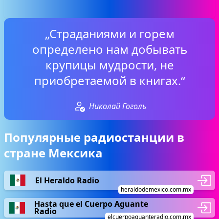
„Страданиями и горем
определено нам добывать
крупицы мудрости, не
приобретаемой в книгах.“
Николай Гоголь
Популярные радиостанции в
стране Мексика
El Heraldo Radio
heraldodemexico.com.mx
Hasta que el Cuerpo Aguante
Radio
elcuerpoaguanteradio.com.mx