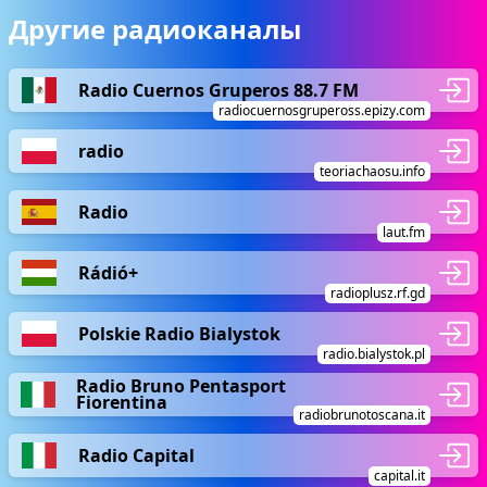
Другие радиоканалы
Radio Cuernos Gruperos 88.7 FM
radiocuernosgrupeross.epizy.com
radio
teoriachaosu.info
Radio
laut.fm
Rádió+
radioplusz.rf.gd
Polskie Radio Bialystok
radio.bialystok.pl
Radio Bruno Pentasport
Fiorentina
radiobrunotoscana.it
Radio Capital
capital.it