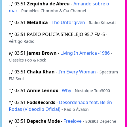
03:51
Zequinha de Abreu
-
Amando sobre o
mar
- RadioNos Chorinho & Cia Channel
03:51
Metallica
-
The Unforgiven
- Radio Kilowatt
03:51
RADIO POLICIA SINCELEJO 95.7 FM-5
-
Vértigo Radio
03:51
James Brown
-
Living In America -1986
-
Classics Pop & Rock
03:51
Chaka Khan
-
I'm Every Woman
- Spectrum
FM Soul
03:51
Annie Lennox
-
Why
- Nostalgie Top3000
03:51
FodsRecords
-
Desordenada feat. Belén
Rodas (Videoclip Oficial)
- Radio Ávalon
03:51
Depeche Mode
-
Freelove
- 80s80s Depeche