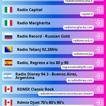
radiobrunotoscana.it
Radio Capital
capital.it
Radio Margherita
radiomargherita.com
Radio Record - Russian Gold
radiorecord.ru
Radio Tešanj 92.2MHz
radiotesanj.ba
Radio, Regreso a los 80 y 90
regresoalos80y90.com
Radio Disney 94.3 - Buenos Aires,
Argentina
ar.radiodisney.com
RDMIX Classic Rock
radiodimensionemix.torontocast.stream
Rdmix Djset 70's 80's 90's