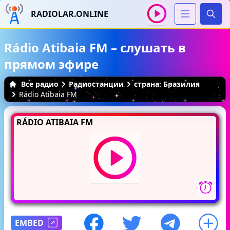
RADIOLAR.ONLINE
Иска
Rádio Atibaia FM – слушать в
прямом эфире
Все радио
Радиостанции
страна: Бразилия
Rádio Atibaia FM
RÁDIO ATIBAIA FM
EMBED