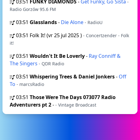
03:51
FUNKY DIAMONDS
-
Get Funky, Go Sista
-
Radio Gorzów 95.6 FM
03:51
Glasslands
-
Die Alone
- RadioU
03:51
Folk It! (vr 25 jul 2025 )
- Concertzender - Folk
it!
03:51
Wouldn't It Be Loverly
-
Ray Conniff &
The Singers
- QDR Radio
03:51
Whispering Trees & Daniel Jonkers
-
Off
To
- marcsRadio
03:51
Those Were The Days 073077 Radio
Adventurers pt 2
-
- Vintage Broadcast