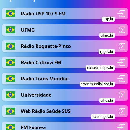
Rádio USP 107.9 FM
usp.br
UFMG
ufmg.br
Rádio Roquette-Pinto
rj.gov.br
Rádio Cultura FM
cultura.df.gov.br
Radio Trans Mundial
transmundial.org.br
Universidade
ufrgs.br
Web Rádio Saúde SUS
saude.gov.br
FM Express