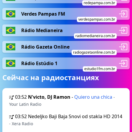
redepampa.com.br
Verdes Pampas FM
verdespampas.com.br
Rádio Medianeira
radiomedianeira.com.br
Rádio Gazeta Online
radiogazetaonline.com.br
Rádio Estúdio 1
estudio1fm.com.br
Сейчас на радиостанциях
03:52
N'victo, DJ Ramon
-
Quiero una chica
-
Your Latin Radio
03:52
Nedeljko Baji Baja Snovi od stakla HD 2014
- Xera Radio