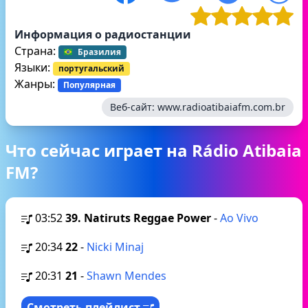
Информация о радиостанции
Страна:
Бразилия
Языки:
португальский
Жанры:
Популярная
Веб-сайт:
www.radioatibaiafm.com.br
Что сейчас играет на Rádio Atibaia
FM?
03:52
39. Natiruts Reggae Power
-
Ao Vivo
20:34
22
-
Nicki Minaj
20:31
21
-
Shawn Mendes
Смотреть плейлист