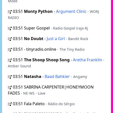
Mode
03:51
Monty Python
-
Argument Clinic
- WORJ
RADIO
03:51
Super Gospel
- Radio Gospel iraja Rj
03:51
No Doubt
-
Just a Girl
- Bandit Rock
03:51
- tinyradio.online
- The Tiny Radio
03:51
The Shoop Shoop Song
-
Aretha Franklin
-
Amber Sound
03:51
Natasha
-
Baad Bahkier
- Angamy
03:51
SABRINA CARPENTER|HONEYMOON
FADES
- NE-WS - Love
03:51
Fala Paleto
- Rádio do Sérgio