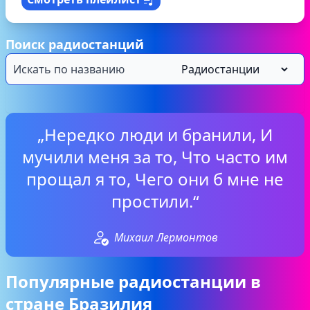
Поиск радиостанций
„Нередко люди и бранили, И
мучили меня за то, Что часто им
прощал я то, Чего они б мне не
простили.“
Михаил Лермонтов
Популярные радиостанции в
стране Бразилия