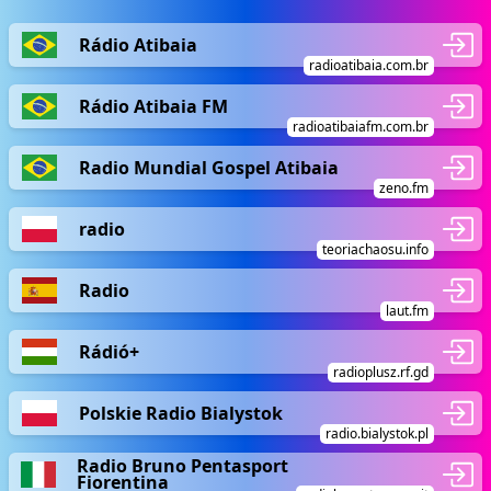
Rádio Atibaia
radioatibaia.com.br
Rádio Atibaia FM
radioatibaiafm.com.br
Radio Mundial Gospel Atibaia
zeno.fm
radio
teoriachaosu.info
Radio
laut.fm
Rádió+
radioplusz.rf.gd
Polskie Radio Bialystok
radio.bialystok.pl
Radio Bruno Pentasport
Fiorentina