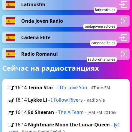
Latinosfm
latinosfm.es
Onda Joven Radio
ondajovenradio.es
Cadena Elite
cadenaelite.es
Radio Romanul
radioromanul.es
Сейчас на радиостанциях
16:14
Tenna Star
-
I Do Love You
- 4Tune FM
16:14
Lykke Li
-
I Follow Rivers
- Radio Via
16:14
Ed Sheeran
-
The A Team
- JAM FM 2010er
16:14
Nightmare Moon the Lunar Queen
-
JyC
row
- Bronies Radio Señal 2