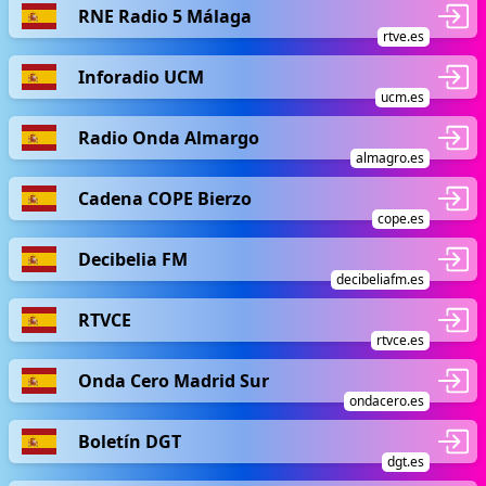
RNE Radio 5 Málaga
rtve.es
Inforadio UCM
ucm.es
Radio Onda Almargo
almagro.es
Cadena COPE Bierzo
cope.es
Decibelia FM
decibeliafm.es
RTVCE
rtvce.es
Onda Cero Madrid Sur
ondacero.es
Boletín DGT
dgt.es