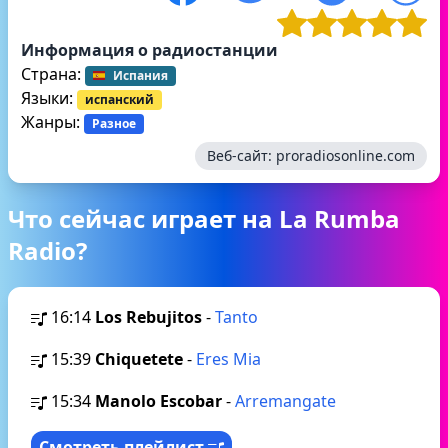
Информация о радиостанции
Страна:
Испания
Языки:
испанский
Жанры:
Разное
Веб-сайт:
proradiosonline.com
Что сейчас играет на La Rumba
Radio?
16:14
Los Rebujitos
-
Tanto
15:39
Chiquetete
-
Eres Mia
15:34
Manolo Escobar
-
Arremangate
Смотреть плейлист