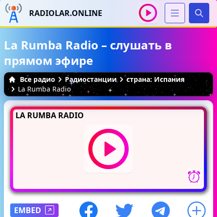
RADIOLAR.ONLINE
Иска
La Rumba Radio – слушать в
прямом эфире
Все радио
Радиостанции
страна: Испания
La Rumba Radio
LA RUMBA RADIO
EMBED