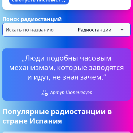
Поиск радиостанций
„Люди подобны часовым
механизмам, которые заводятся
и идут, не зная зачем.“
Артур Шопенгауэр
Популярные радиостанции в
стране Испания