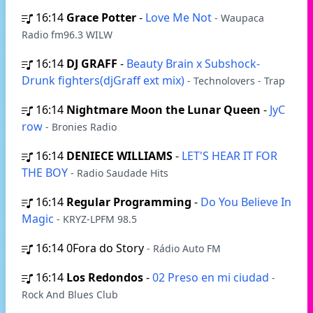
16:14
Grace Potter
-
Love Me Not
- Waupaca
Radio fm96.3 WILW
16:14
DJ GRAFF
-
Beauty Brain x Subshock-
Drunk fighters(djGraff ext mix)
- Technolovers - Trap
16:14
Nightmare Moon the Lunar Queen
-
JyC
row
- Bronies Radio
16:14
DENIECE WILLIAMS
-
LET'S HEAR IT FOR
THE BOY
- Radio Saudade Hits
16:14
Regular Programming
-
Do You Believe In
Magic
- KRYZ-LPFM 98.5
16:14
0Fora do Story
- Rádio Auto FM
16:14
Los Redondos
-
02 Preso en mi ciudad
-
Rock And Blues Club