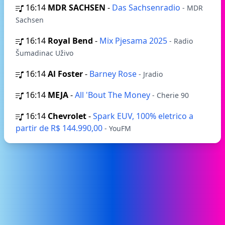
16:14
MDR SACHSEN
-
Das Sachsenradio
- MDR
Sachsen
16:14
Royal Bend
-
Mix Pjesama 2025
- Radio
Šumadinac Uživo
16:14
Al Foster
-
Barney Rose
- Jradio
16:14
MEJA
-
All 'Bout The Money
- Cherie 90
16:14
Chevrolet
-
Spark EUV, 100% eletrico a
partir de R$ 144.990,00
- YouFM