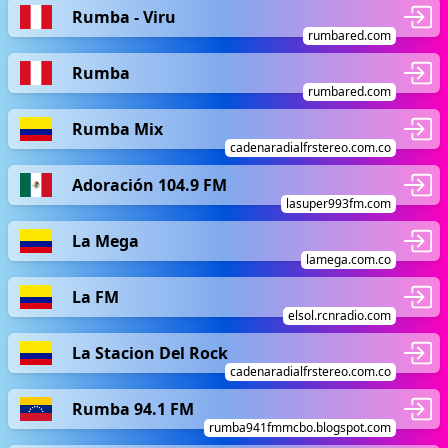
Rumba - Viru
rumbared.com
Rumba
rumbared.com
Rumba Mix
cadenaradialfrstereo.com.co
Adoración 104.9 FM
lasuper993fm.com
La Mega
lamega.com.co
La FM
elsol.rcnradio.com
La Stacion Del Rock
cadenaradialfrstereo.com.co
Rumba 94.1 FM
rumba941fmmcbo.blogspot.com