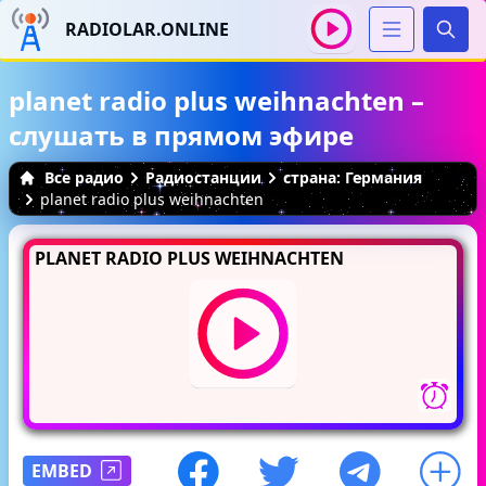
RADIOLAR.ONLINE
Иска
planet radio plus weihnachten –
слушать в прямом эфире
Все радио
Радиостанции
страна: Германия
planet radio plus weihnachten
PLANET RADIO PLUS WEIHNACHTEN
EMBED