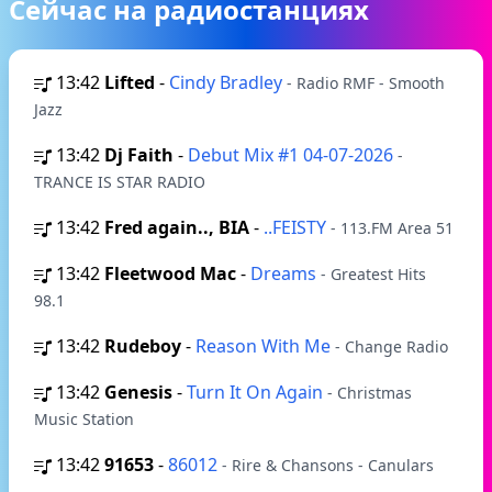
Сейчас на радиостанциях
13:42
Lifted
-
Cindy Bradley
- Radio RMF - Smooth
Jazz
13:42
Dj Faith
-
Debut Mix #1 04-07-2026
-
TRANCE IS STAR RADIO
13:42
Fred again.., BIA
-
..FEISTY
- 113.FM Area 51
13:42
Fleetwood Mac
-
Dreams
- Greatest Hits
98.1
13:42
Rudeboy
-
Reason With Me
- Change Radio
13:42
Genesis
-
Turn It On Again
- Christmas
Music Station
13:42
91653
-
86012
- Rire & Chansons - Canulars