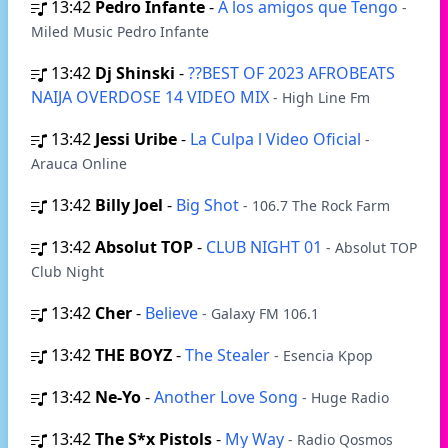
13:42
Pedro Infante
-
A los amigos que Tengo
-
Miled Music Pedro Infante
13:42
Dj Shinski
-
??BEST OF 2023 AFROBEATS
NAIJA OVERDOSE 14 VIDEO MIX
- High Line Fm
13:42
Jessi Uribe
-
La Culpa l Video Oficial
-
Arauca Online
13:42
Billy Joel
-
Big Shot
- 106.7 The Rock Farm
13:42
Absolut TOP
-
CLUB NIGHT 01
- Absolut TOP
Club Night
13:42
Cher
-
Believe
- Galaxy FM 106.1
13:42
THE BOYZ
-
The Stealer
- Esencia Kpop
13:42
Ne-Yo
-
Another Love Song
- Huge Radio
13:42
The S*x Pistols
-
My Way
- Radio Qosmos