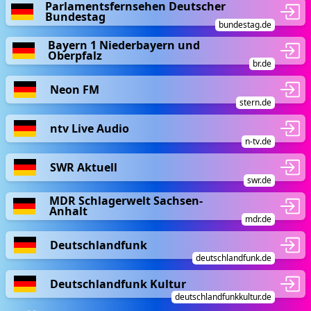
Parlamentsfernsehen Deutscher
Bundestag
bundestag.de
Bayern 1 Niederbayern und
Oberpfalz
br.de
Neon FM
stern.de
ntv Live Audio
n-tv.de
SWR Aktuell
swr.de
MDR Schlagerwelt Sachsen-
Anhalt
mdr.de
Deutschlandfunk
deutschlandfunk.de
Deutschlandfunk Kultur
deutschlandfunkkultur.de