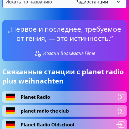
„Первое и последнее, требуемое
от гения, — это истинность.“
Иоганн Вольфганг Гёте
Связанные станции с planet radio
plus weihnachten
Planet Radio
planet radio the club
Planet Radio Oldschool