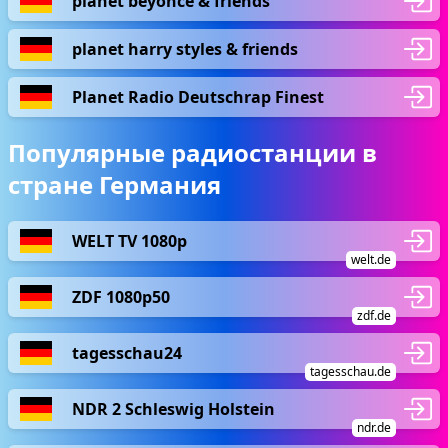
planet beyonce & friends
planet harry styles & friends
Planet Radio Deutschrap Finest
Популярные радиостанции в
стране Германия
WELT TV 1080p
welt.de
ZDF 1080p50
zdf.de
tagesschau24
tagesschau.de
NDR 2 Schleswig Holstein
ndr.de