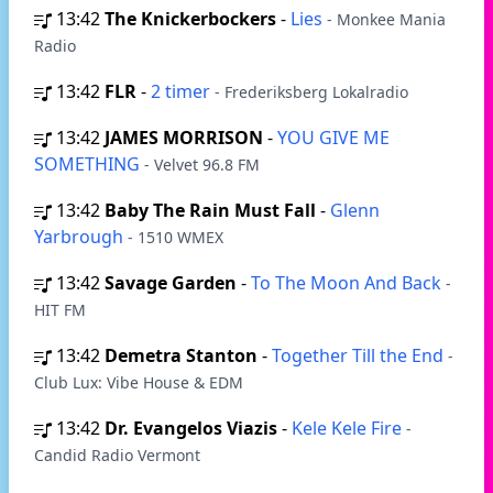
13:42
The Knickerbockers
-
Lies
- Monkee Mania
Radio
13:42
FLR
-
2 timer
- Frederiksberg Lokalradio
13:42
JAMES MORRISON
-
YOU GIVE ME
SOMETHING
- Velvet 96.8 FM
13:42
Baby The Rain Must Fall
-
Glenn
Yarbrough
- 1510 WMEX
13:42
Savage Garden
-
To The Moon And Back
-
HIT FM
13:42
Demetra Stanton
-
Together Till the End
-
Club Lux: Vibe House & EDM
13:42
Dr. Evangelos Viazis
-
Kele Kele Fire
-
Candid Radio Vermont