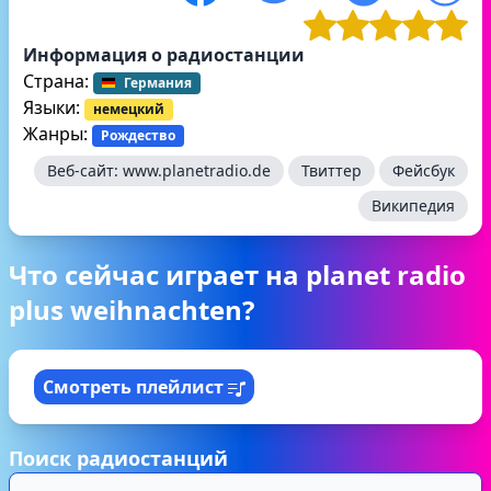
Информация о радиостанции
Страна:
Германия
Языки:
немецкий
Жанры:
Рождество
Веб-сайт:
www.planetradio.de
Твиттер
Фейсбук
Википедия
Что сейчас играет на planet radio
plus weihnachten?
Смотреть плейлист
Поиск радиостанций