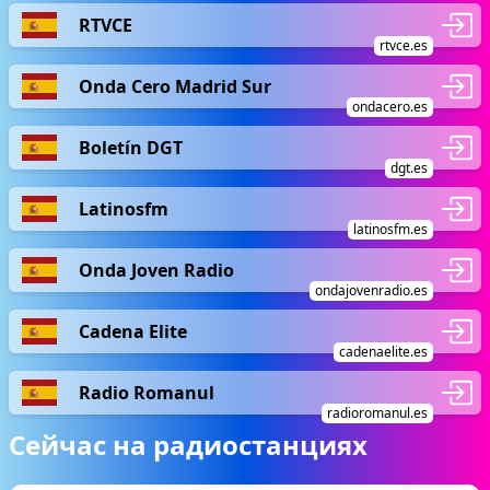
RTVCE
rtvce.es
Onda Cero Madrid Sur
ondacero.es
Boletín DGT
dgt.es
Latinosfm
latinosfm.es
Onda Joven Radio
ondajovenradio.es
Cadena Elite
cadenaelite.es
Radio Romanul
radioromanul.es
Сейчас на радиостанциях