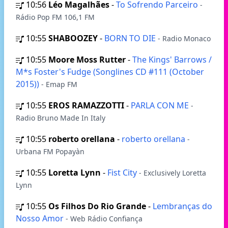
10:56
Léo Magalhães
-
To Sofrendo Parceiro
-
Rádio Pop FM 106,1 FM
10:55
SHABOOZEY
-
BORN TO DIE
- Radio Monaco
10:55
Moore Moss Rutter
-
The Kings' Barrows /
M*s Foster's Fudge (Songlines CD #111 (October
2015))
- Emap FM
10:55
EROS RAMAZZOTTI
-
PARLA CON ME
-
Radio Bruno Made In Italy
10:55
roberto orellana
-
roberto orellana
-
Urbana FM Popayàn
10:55
Loretta Lynn
-
Fist City
- Exclusively Loretta
Lynn
10:55
Os Filhos Do Rio Grande
-
Lembranças do
Nosso Amor
- Web Rádio Confiança