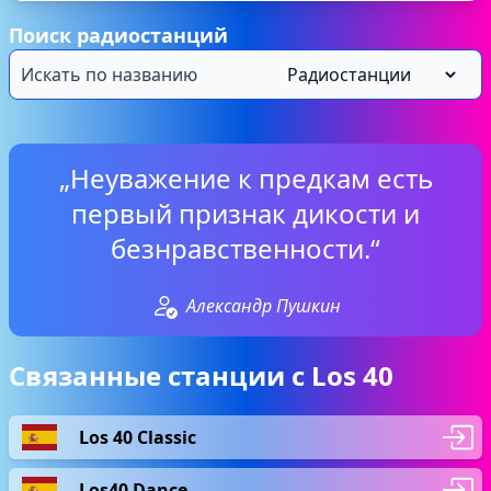
Поиск радиостанций
„Неуважение к предкам есть
первый признак дикости и
безнравственности.“
Александр Пушкин
Связанные станции с Los 40
Los 40 Classic
Los40 Dance