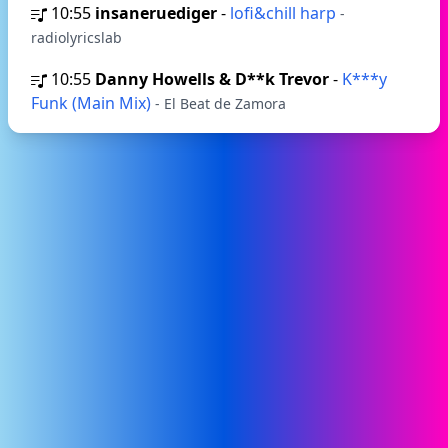
10:55
insaneruediger
-
lofi&chill harp
-
radiolyricslab
10:55
Danny Howells & D**k Trevor
-
K***y
Funk (Main Mix)
- El Beat de Zamora