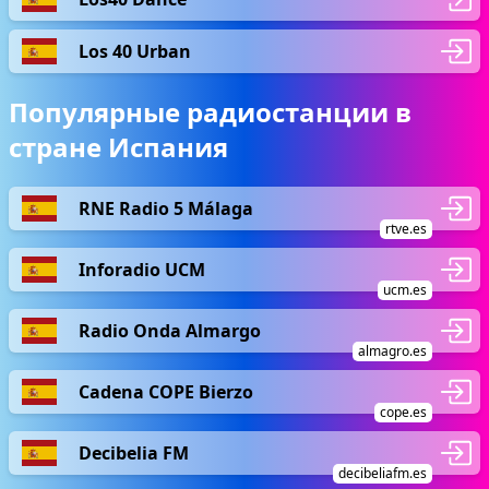
Los 40 Urban
Популярные радиостанции в
стране Испания
RNE Radio 5 Málaga
rtve.es
Inforadio UCM
ucm.es
Radio Onda Almargo
almagro.es
Cadena COPE Bierzo
cope.es
Decibelia FM
decibeliafm.es