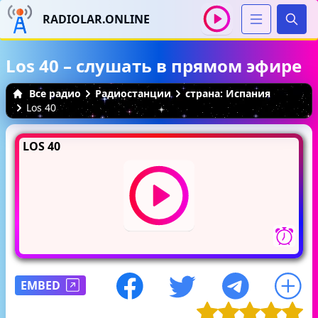
RADIOLAR.ONLINE
Иска
Los 40 – слушать в прямом эфире
Все радио
Радиостанции
страна: Испания
Los 40
LOS 40
EMBED