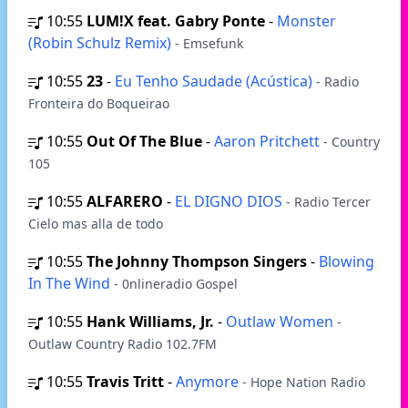
10:55
LUM!X feat. Gabry Ponte
-
Monster
(Robin Schulz Remix)
- Emsefunk
10:55
23
-
Eu Tenho Saudade (Acústica)
- Radio
Fronteira do Boqueirao
10:55
Out Of The Blue
-
Aaron Pritchett
- Country
105
10:55
ALFARERO
-
EL DIGNO DIOS
- Radio Tercer
Cielo mas alla de todo
10:55
The Johnny Thompson Singers
-
Blowing
In The Wind
- 0nlineradio Gospel
10:55
Hank Williams, Jr.
-
Outlaw Women
-
Outlaw Country Radio 102.7FM
10:55
Travis Tritt
-
Anymore
- Hope Nation Radio