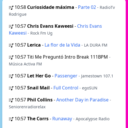
10:58
Curiosidade máxima
-
Parte 02
- RadioTv
Rodrigue
10:57
Chris Evans Kaweesi
-
Chris Evans
Kaweesi
- Rock Fm Ug
10:57
Lerica
-
La flor de la Vida
- LA DURA FM
10:57
Titi Me Preguntó Intro Break 111BPM
-
Música Activa FM
10:57
Let Her Go
-
Passenger
- Jamestown 107.1
10:57
Snail Mail
-
Full Control
- egoSUN
10:57
Phil Collins
-
Another Day in Paradise
-
Seniorenradiorelax
10:57
The Corrs
-
Runaway
- Apocalypse Radio