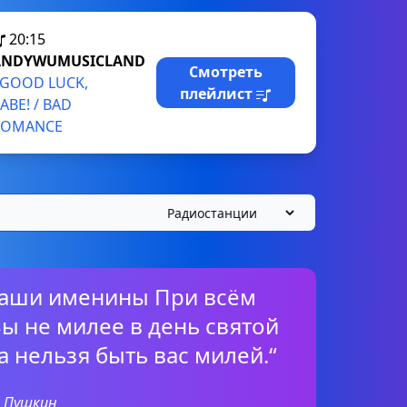
20:15
ANDYWUMUSICLAND
Смотреть
GOOD LUCK,
плейлист
ABE! / BAD
ROMANCE
ваши именины При всём
ы не милее в день святой
а нельзя быть вас милей.“
р Пушкин