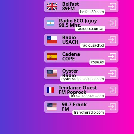
Belfast
89FM
belfast89.com
Radio ECO Jujuy
90.5 Mhz.
radioeco.com.ar
Radio
USACH
radiousach.cl
Cadena
COPE
cope.es
Oyster
Radio
oysterradio.blogspot.com
Tendance Ouest
FM Poprock
tendanceouest.com
98.7 Frank
FM
frankfmradio.com