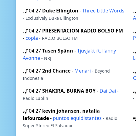
04:27
Duke Ellington
-
Three Little Words
A
- Exclusively Duke Ellington
04:27
PRESENTACION RADIO BOLSO FM
-
copia
P
- RADIO BOLSO FM
04:27
Tusen Spänn
-
Tjuvjakt ft. Fanny
Avonne
L
- NRJ
04:27
2nd Chance
-
Menari
- Beyond
Indonesia
04:27
SHAKIRA, BURNA BOY
-
Dai Dai
-
Radio Lublin
-
04:27
kevin johansen, natalia
lafourcade
-
puntos equidistantes
- Radio
Super Stereo El Salvador