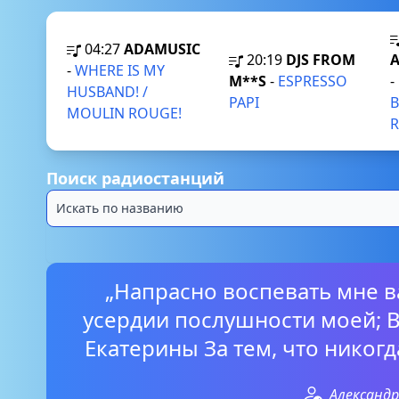
04:27
ADAMUSIC
20:19
DJS FROM
-
WHERE IS MY
M**S
-
ESPRESSO
-
HUSBAND! /
PAPI
B
MOULIN ROUGE!
Поиск радиостанций
„Напрасно воспевать мне 
усердии послушности моей; В
Екатерины За тем, что никогд
Александ