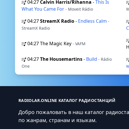
04:27
Calvin Harris/Rihanna
-
This Is
What You Came For
- Moveit Rádio
W
04:27
StreamX Radio
-
Endless Calm
-
C
StreamX Radio
04:27
The Magic Key
- VAFM
H
04:27
The Housemartins
-
Build
- Rádio
w
One
RADIOLAR.ONLINE КАТАЛОГ РАДИОСТАНЦИЙ
Добро пожаловать в наш каталог радиост
по жанрам, странам и языкам.