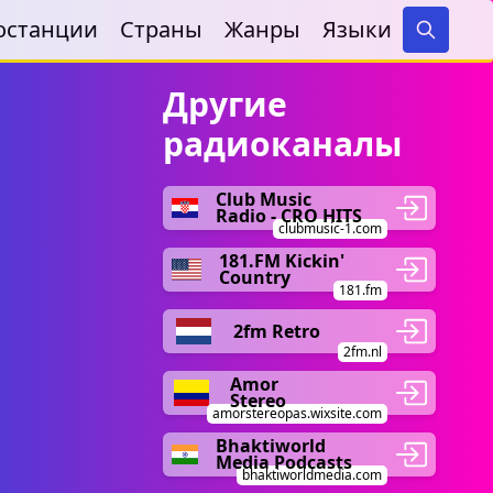
останции
Страны
Жанры
Языки
Search
Другие
радиоканалы
Club Music
Radio - CRO HITS
clubmusic-1.com
181.FM Kickin'
Country
181.fm
2fm Retro
2fm.nl
Amor
Stereo
amorstereopas.wixsite.com
Bhaktiworld
Media Podcasts
bhaktiworldmedia.com