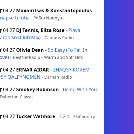
04:27
Maxairitsas & Konstantopoulos
-
napse ti fotia
- Ράδιο Ναυάγιο
04:27
DJ Tennis, Eliza Rose
-
Playa
aradiso (Club Mix)
- Campus Radio
04:27
Olivia Dean
-
So Easy (To Fall In
ove)
- BestNetRadio - Warm and Soft Hits
04:27
ERNAR AIDAR
-
ZHAQSY KOREM
OSY QALPYNGMEN
- Darhan Radio
04:27
Smokey Robinson
-
Being With You
 Fisherton Classic
04:27
Tucker Wetmore
-
3,2,1
- SkiCountry