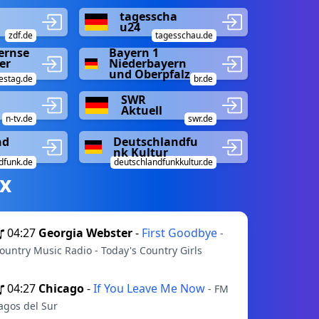
tagesscha
u24
zdf.de
tagesschau.de
ernse
Bayern 1
er
Niederbayern
und Oberpfalz
estag.de
br.de
SWR
Aktuell
n-tv.de
swr.de
nd
Deutschlandfu
nk Kultur
dfunk.de
deutschlandfunkkultur.de
х
04:27
Georgia Webster
-
First Goodbye
-
ountry Music Radio - Today's Country Girls
04:27
Chicago
-
If You Leave Me Now
- FM
agos del Sur