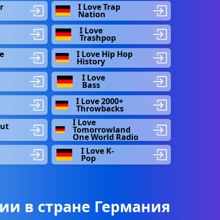
r
I Love Trap
Nation
I Love
Trashpop
e
I Love Hip Hop
History
I Love
Bass
I Love 2000+
Throwbacks
I Love
out
Tomorrowland
One World Radio
I Love K-
Pop
ии в стране Германия