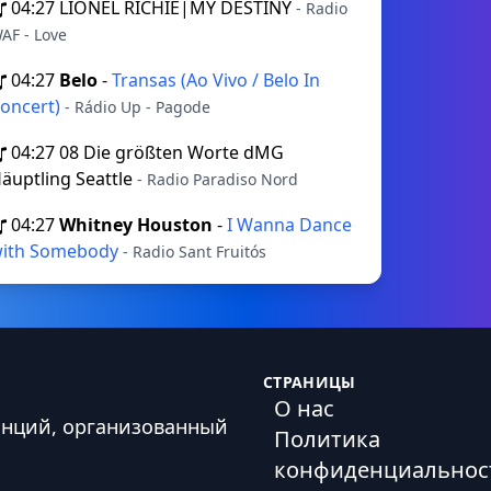
04:27
LIONEL RICHIE|MY DESTINY
- Radio
AF - Love
04:27
Belo
-
Transas (Ao Vivo / Belo In
oncert)
- Rádio Up - Pagode
04:27
08 Die größten Worte dMG
äuptling Seattle
- Radio Paradiso Nord
04:27
Whitney Houston
-
I Wanna Dance
ith Somebody
- Radio Sant Fruitós
СТРАНИЦЫ
О нас
анций, организованный
Политика
конфиденциальнос