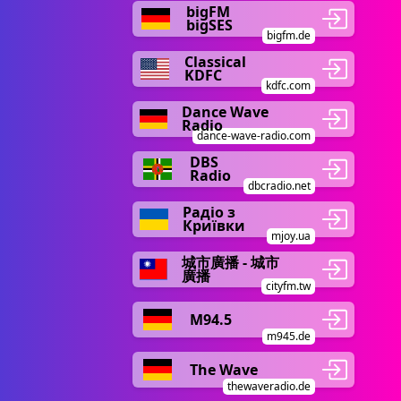
bigFM
bigSES
bigfm.de
Classical
KDFC
kdfc.com
Dance Wave
Radio
dance-wave-radio.com
DBS
Radio
dbcradio.net
Радіо з
Криївки
mjoy.ua
城市廣播 - 城市
廣播
cityfm.tw
M94.5
m945.de
The Wave
thewaveradio.de