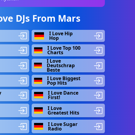
ove DJs From Mars
I Love Hip
Hop
I Love Top 100
Charts
I Love
Deutschrap
Beste
I Love Biggest
Pop Hits
y
I Love Dance
First!
I Love
Greatest Hits
I Love Sugar
Radio