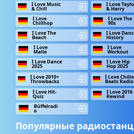
I Love Music
I Love Taylo
& Chill
& Harry
I Love
I Love The
Chillhop
90s
I Love The
I Love Danc
Beach
History
I Love
I Love
Malle
Workout
I Love Dance
I Love Hip
2025
Hop 2025
I Love 2010+
I Love Chill
Throwbacks
Beats Radio
I Love Hit-
I Love 2016
Quiz
Rewind
Büffelradi
o
Популярные радиостанц