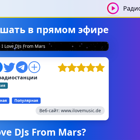
Ради
слушать в прямом эфире
I Love DJs From Mars
радиостанции
ния
ная
Популярная
Веб-сайт:
www.ilovemusic.de
ove DJs From Mars?