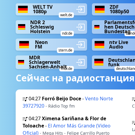
WELT TV
ZDF
1080p
1080p50
welt.de
NDR 2
Parlamentsf
Schleswig
hen Deutsch
Holstein
Bundestag
ndr.de
bund
Neon
ntv Live
FM
Audio
stern.de
MDR
Deutschla
Schlagerwelt
funk
Sachsen-Anhalt
mdr.de
deutschlan
Сейчас на радиостанция
04:27
Forró Beijo Doce
-
Vento Norte
39727920
- Rádio Top fm
C
04:27
Ximena Sariñana & Flor de
Toloache
-
El Amor Más Grande (Video
L
Oficial)
- Mega Hits - Felipe Carrillo Puerto