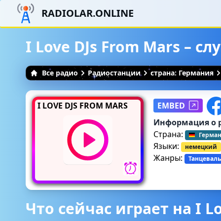
RADIOLAR.ONLINE
I Love DJs From Mars – 
Все радио
Радиостанции
страна: Германия
I LOVE DJS FROM MARS
EMBED
Информация о 
Страна:
Герма
Языки:
немецкий
Жанры:
Танцеваль
Что сейчас играет на I L