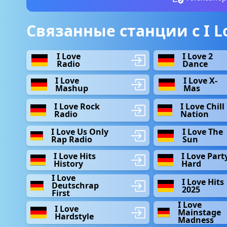
Связанные станции с I L
I Love
I Love 2
Radio
Dance
I Love
I Love X-
Mashup
Mas
I Love Rock
I Love Chill
Radio
Nation
I Love Us Only
I Love The
Rap Radio
Sun
I Love Hits
I Love Part
History
Hard
I Love
I Love Hits
Deutschrap
2025
First
I Love
I Love
Mainstage
Hardstyle
Madness