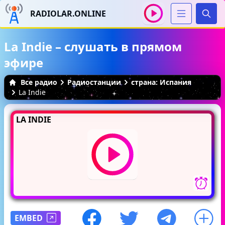
RADIOLAR.ONLINE
Иска
La Indie – слушать в прямом
эфире
Все радио
Радиостанции
страна: Испания
La Indie
LA INDIE
EMBED