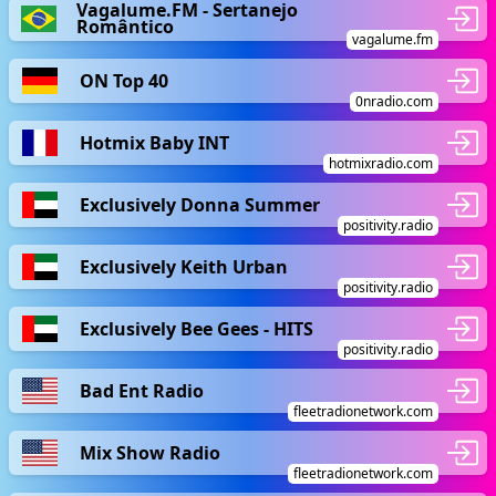
Vagalume.FM - Sertanejo
Romântico
vagalume.fm
ON Top 40
0nradio.com
Hotmix Baby INT
hotmixradio.com
Exclusively Donna Summer
positivity.radio
Exclusively Keith Urban
positivity.radio
Exclusively Bee Gees - HITS
positivity.radio
Bad Ent Radio
fleetradionetwork.com
Mix Show Radio
fleetradionetwork.com