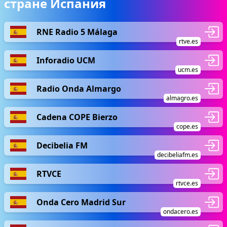
стране Испания
RNE Radio 5 Málaga
rtve.es
Inforadio UCM
ucm.es
Radio Onda Almargo
almagro.es
Cadena COPE Bierzo
cope.es
Decibelia FM
decibeliafm.es
RTVCE
rtvce.es
Onda Cero Madrid Sur
ondacero.es