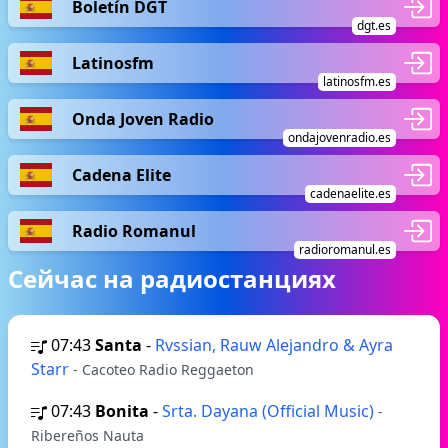
Boletín DGT
dgt.es
Latinosfm
latinosfm.es
Onda Joven Radio
ondajovenradio.es
Cadena Elite
cadenaelite.es
Radio Romanul
radioromanul.es
Сейчас на радиостанциях
07:43
Santa
-
Rvssian, Rauw Alejandro & Ayra
Starr
- Cacoteo Radio Reggaeton
07:43
Bonita
-
Srta. Dayana (Official Music)
-
Ribereños Nauta