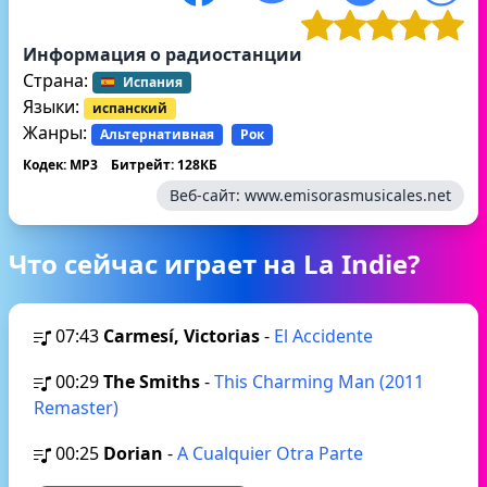
Информация о радиостанции
Страна:
Испания
Языки:
испанский
Жанры:
Альтернативная
Рок
Кодек: MP3
Битрейт: 128КБ
Веб-сайт:
www.emisorasmusicales.net
Что сейчас играет на La Indie?
07:43
Carmesí, Victorias
-
El Accidente
00:29
The Smiths
-
This Charming Man (2011
Remaster)
00:25
Dorian
-
A Cualquier Otra Parte