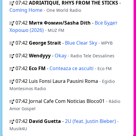
07:42
ADRIATIQUE, RHYS FROM THE STICKS
-
Coming Home
- One World Radio
07:42
Митя Фомин/Sasha Dith
-
Всё Будет
Хорошо (2026)
- MUZ FM
07:42
George Strait
-
Blue Clear Sky
- WPYB
07:42
Wendyyy
-
Okay
- Radio Tele Dessalines
07:42
Eco FM
-
Conteaza ce asculti
- Eco FM
07:42
Luis Fonsi Laura Pausini Roma
- Egidio
Montesinos Radio
07:42
Jornal Cafe Com Noticias Bloco01
- Rádio
Amor Gospel
07:42
David Guetta
-
2U (feat. Justin Bieber)
-
Musik4U