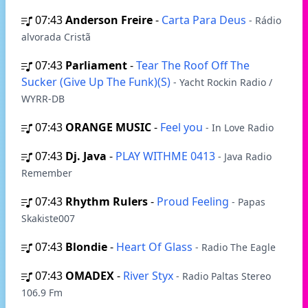
07:43
Anderson Freire
-
Carta Para Deus
- Rádio
alvorada Cristã
07:43
Parliament
-
Tear The Roof Off The
Sucker (Give Up The Funk)(S)
- Yacht Rockin Radio /
WYRR-DB
07:43
ORANGE MUSIC
-
Feel you
- In Love Radio
07:43
Dj. Java
-
PLAY WITHME 0413
- Java Radio
Remember
07:43
Rhythm Rulers
-
Proud Feeling
- Papas
Skakiste007
07:43
Blondie
-
Heart Of Glass
- Radio The Eagle
07:43
OMADEX
-
River Styx
- Radio Paltas Stereo
106.9 Fm