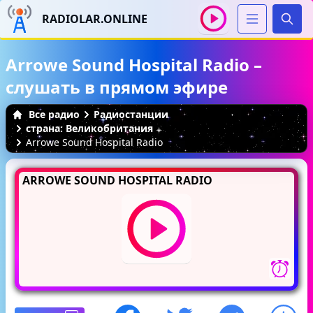
RADIOLAR.ONLINE
Иска
Arrowe Sound Hospital Radio –
слушать в прямом эфире
Все радио
Радиостанции
страна: Великобритания
Arrowe Sound Hospital Radio
ARROWE SOUND HOSPITAL RADIO