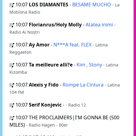
10:07
LOS DIAMANTES
-
BESAME MUCHO
- La
Motilona Radio
10:07
Florianrus/Holy Molly
-
Atatea inimi
-
Radio Ai Noștri
10:07
Ay Amor
-
N***A feat. FLEX
- Latina
Reggaeton
10:07
Ta meilleure alli?e
-
Kim , Stony
- Latina
Kizomba
10:07
Alexis y Fido
-
Rompe La Cintura
- Latina
104 FM
10:07
Serif Konjevic
-
- Radio 12
10:07
THE PROCLAIMERS|I'M GONNA BE (500
MILES)
- Radio Hagen - 80er