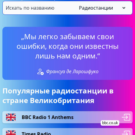
„Мы легко забываем свои
ошибки, когда они известны
лишь нам одним.“
Франсуа де Ларошфуко
Популярные радиостанции в
стране Великобритания
BBC Radio 1 Anthems
bbc.co.uk
Times Radio