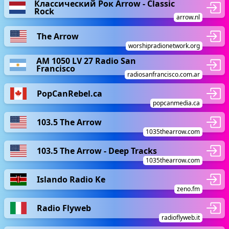
Классический Рок Arrow - Classic
Rock
arrow.nl
The Arrow
worshipradionetwork.org
AM 1050 LV 27 Radio San
Francisco
radiosanfrancisco.com.ar
PopCanRebel.ca
popcanmedia.ca
103.5 The Arrow
1035thearrow.com
103.5 The Arrow - Deep Tracks
1035thearrow.com
Islando Radio Ke
zeno.fm
Radio Flyweb
radioflyweb.it