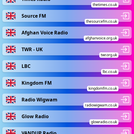
thetimes.co.uk
Source FM
thesourcefm.co.uk
Afghan Voice Radio
afghanvoice.org.uk
TWR - UK
twr.org.uk
LBC
lbc.co.uk
Kingdom FM
kingdomfm.co.uk
Radio Wigwam
radiowigwam.co.uk
Glow Radio
glowradio.co.uk
VANDUP Radio