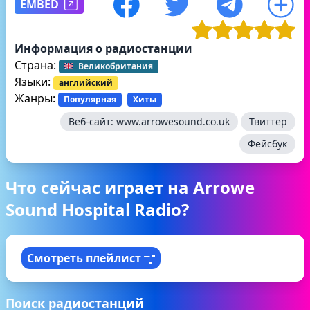
EMBED
Информация о радиостанции
Страна:
Великобритания
Языки:
английский
Жанры:
Популярная
Хиты
Веб-сайт:
www.arrowesound.co.uk
Твиттер
Фейсбук
Что сейчас играет на Arrowe
Sound Hospital Radio?
Смотреть плейлист
Поиск радиостанций