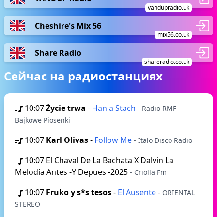
vandupradio.uk
Cheshire's Mix 56
mix56.co.uk
Share Radio
shareradio.co.uk
Сейчас на радиостанциях
10:07
Życie trwa
-
Hania Stach
- Radio RMF -
Bajkowe Piosenki
10:07
Karl Olivas
-
Follow Me
- Italo Disco Radio
10:07
El Chaval De La Bachata X Dalvin La
Melodía Antes -Y Depues -2025
- Criolla Fm
10:07
Fruko y s*s tesos
-
El Ausente
- ORIENTAL
STEREO