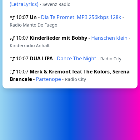
(LetraLyrics)
- Sevenz Radio
10:07
Un
-
Dia Te Prometi MP3 256kbps 128k
-
Radio Manto De Fuego
10:07
Kinderlieder mit Bobby
-
Hänschen klein
-
Kinderradio Anhalt
10:07
DUA LIPA
-
Dance The Night
- Radio City
10:07
Merk & Kremont feat The Kolors, Serena
Brancale
-
Partenope
- Radio City