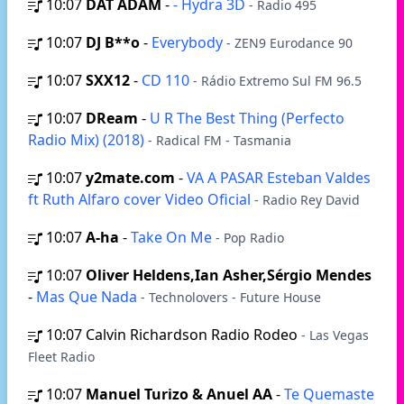
10:07
DAT ADAM
-
- Hydra 3D
- Radio 495
10:07
DJ B**o
-
Everybody
- ZEN9 Eurodance 90
10:07
SXX12
-
CD 110
- Rádio Extremo Sul FM 96.5
10:07
DReam
-
U R The Best Thing (Perfecto
Radio Mix) (2018)
- Radical FM - Tasmania
10:07
y2mate.com
-
VA A PASAR Esteban Valdes
ft Ruth Alfaro cover Video Oficial
- Radio Rey David
10:07
A-ha
-
Take On Me
- Pop Radio
10:07
Oliver Heldens,Ian Asher,Sérgio Mendes
-
Mas Que Nada
- Technolovers - Future House
10:07
Calvin Richardson Radio Rodeo
- Las Vegas
Fleet Radio
10:07
Manuel Turizo & Anuel AA
-
Te Quemaste