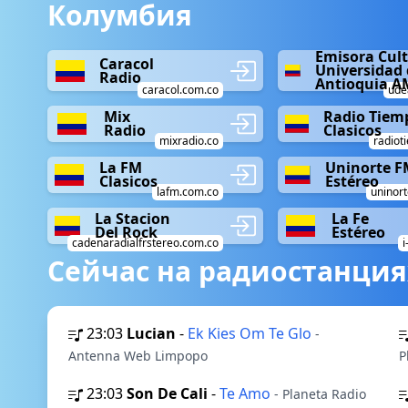
Колумбия
Emisora Cult
Caracol
Universidad 
Radio
Antioquia A
caracol.com.co
ude
Mix
Radio Tiemp
Radio
Clasicos
mixradio.co
radiot
La FM
Uninorte F
Clasicos
Estéreo
lafm.com.co
uninort
La Stacion
La Fe
Del Rock
Estéreo
cadenaradialfrstereo.com.co
i
Сейчас на радиостанция
23:03
Lucian
-
Ek Kies Om Te Glo
-
Antenna Web Limpopo
P
23:03
Son De Cali
-
Te Amo
- Planeta Radio