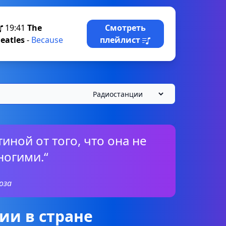
19:41
The
Смотреть
eatles
-
Because
плейлист
иной от того, что она не
ногими.“
оза
ии в стране