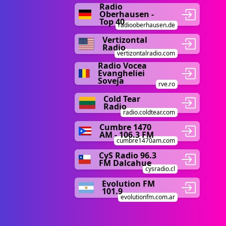
Radio
Oberhausen -
Top 40
radiooberhausen.de
Vertizontal
Radio
vertizontalradio.com
Radio Vocea
Evangheliei
Soveja
rve.ro
Cold Tear
Radio
radio.coldtear.com
Cumbre 1470
AM - 106.3 FM
cumbre1470am.com
CyS Radio 96.3
FM Dalcahue
cysradio.cl
Evolution FM
101.9
evolutionfm.com.ar