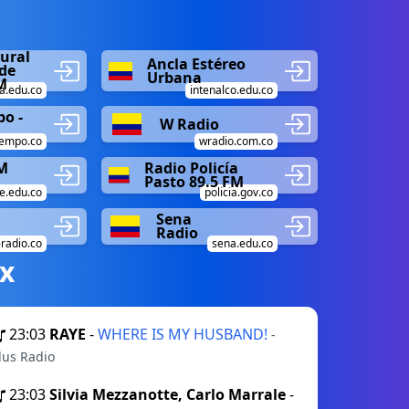
ural
Ancla Estéreo
de
Urbana
M
a.edu.co
intenalco.edu.co
o -
W Radio
iempo.co
wradio.com.co
M
Radio Policía
Pasto 89.5 FM
e.edu.co
policia.gov.co
Sena
Radio
-radio.co
sena.edu.co
х
23:03
RAYE
-
WHERE IS MY HUSBAND!
-
lus Radio
23:03
Silvia Mezzanotte, Carlo Marrale
-