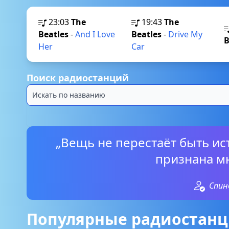
23:03
The
19:43
The
Beatles
-
And I Love
Beatles
-
Drive My
B
Her
Car
Поиск радиостанций
„Вещь не перестаёт быть ист
признана м
Спин
Популярные радиостанц