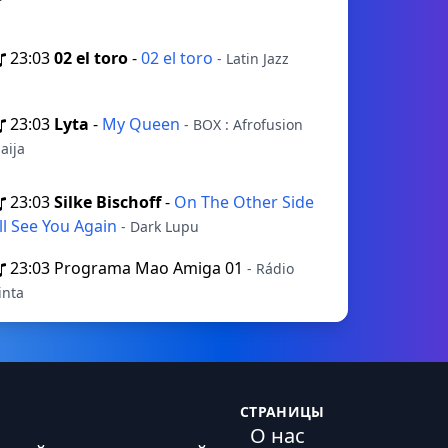
23:03
02 el toro
-
02 el toro
- Latin Jazz
23:03
Lyta
-
My Queen
- BOX : Afrofusion
aija
23:03
Silke Bischoff
-
On The Other Side
'll See You Again
- Dark Lupu
23:03
Programa Mao Amiga 01
- Rádio
inta
СТРАНИЦЫ
О нас