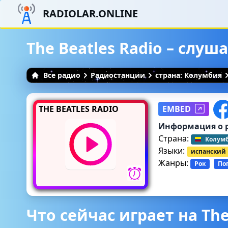
RADIOLAR.ONLINE
The Beatles Radio – слу
Все радио
Радиостанции
страна: Колумбия
THE BEATLES RADIO
EMBED
Информация о 
Страна:
Колум
Языки:
испанский
Жанры:
Рок
По
Что сейчас играет на The