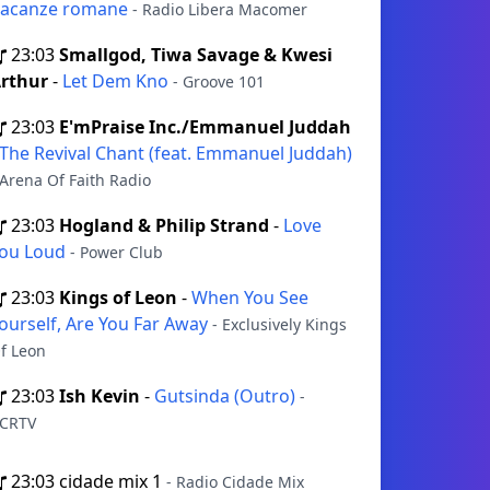
acanze romane
- Radio Libera Macomer
23:03
Smallgod, Tiwa Savage & Kwesi
rthur
-
Let Dem Kno
- Groove 101
23:03
E'mPraise Inc./Emmanuel Juddah
The Revival Chant (feat. Emmanuel Juddah)
 Arena Of Faith Radio
23:03
Hogland & Philip Strand
-
Love
ou Loud
- Power Club
23:03
Kings of Leon
-
When You See
ourself, Are You Far Away
- Exclusively Kings
f Leon
23:03
Ish Kevin
-
Gutsinda (Outro)
-
CRTV
23:03
cidade mix 1
- Radio Cidade Mix