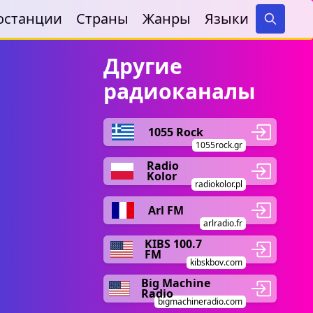
останции
Страны
Жанры
Языки
Search
Другие
радиоканалы
1055 Rock
1055rock.gr
Radio
Kolor
radiokolor.pl
Arl FM
arlradio.fr
KIBS 100.7
FM
kibskbov.com
Big Machine
Radio
bigmachineradio.com