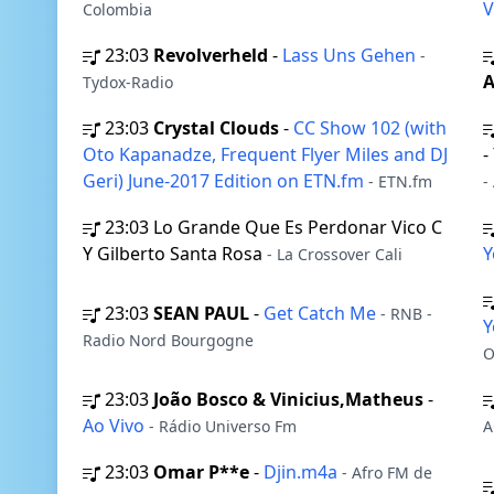
V
Colombia
23:03
Revolverheld
-
Lass Uns Gehen
-
A
Tydox-Radio
23:03
Crystal Clouds
-
CC Show 102 (with
Oto Kapanadze, Frequent Flyer Miles and DJ
-
Geri) June-2017 Edition on ETN.fm
- ETN.fm
-
23:03
Lo Grande Que Es Perdonar Vico C
Y Gilberto Santa Rosa
Y
- La Crossover Cali
23:03
SEAN PAUL
-
Get Catch Me
- RNB -
Y
Radio Nord Bourgogne
O
23:03
João Bosco & Vinicius,Matheus
-
Ao Vivo
- Rádio Universo Fm
A
23:03
Omar P**e
-
Djin.m4a
- Afro FM de