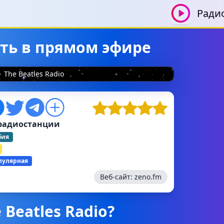
Ради
шать в прямом эфире
The Beatles Radio
радиостанции
бия
пулярная
Веб-сайт:
zeno.fm
 Beatles Radio?