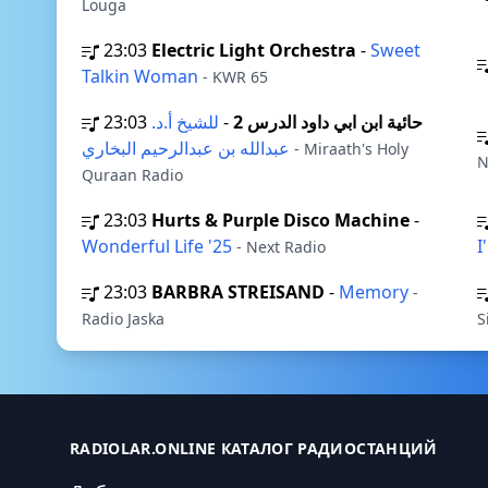
Louga
23:03
Electric Light Orchestra
-
Sweet
Talkin Woman
- KWR 65
23:03
للشيخ أ.د.
-
حائية ابن ابي داود الدرس 2
عبدالله بن عبدالرحيم البخاري
- Miraath's Holy
N
Quraan Radio
23:03
Hurts & Purple Disco Machine
-
Wonderful Life '25
I
- Next Radio
23:03
BARBRA STREISAND
-
Memory
-
Radio Jaska
S
RADIOLAR.ONLINE КАТАЛОГ РАДИОСТАНЦИЙ