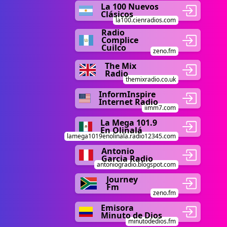
La 100 Nuevos
Clásicos
la100.cienradios.com
Radio
Complice
Cuilco
zeno.fm
The Mix
Radio
themixradio.co.uk
InformInspire
Internet Radio
iimm7.com
La Mega 101.9
En Olinalá
lamega1019enolinala.radio12345.com
Antonio
Garcia Radio
antoniogradio.blogspot.com
Journey
Fm
zeno.fm
Emisora
Minuto de Dios
minutodedios.fm