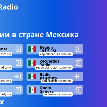
Radio
ии в стране Мексика
Región
ante
103.5 FM
o.com.mx
capitalcoahuila.com.mx
o
Recuerdos
Radio
radio.mx
recuerdosradiofm.com.mx
Radio
Ranchito
.edu.mx
radioranchito.com.mx
Radio
Sonora
uady.mx
radiosonora.com.mx
х