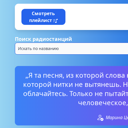
Смотреть
плейлист
Поиск радиостанций
„Я та песня, из которой слова
которой нитки не вытянешь. Н
облачайтесь. Только не пытайт
человеческое, 
Марина Ц