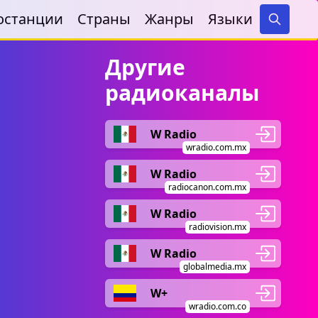
останции
Страны
Жанры
Языки
Search
Другие
радиоканалы
W Radio
wradio.com.mx
W Radio
radiocanon.com.mx
W Radio
radiovision.mx
W Radio
globalmedia.mx
W+
wradio.com.co