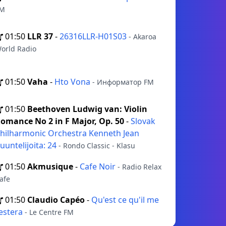
M
01:50
LLR 37
-
26316LLR-H01S03
- Akaroa
orld Radio
01:50
Vaha
-
Hto Vona
- Информатор FM
01:50
Beethoven Ludwig van: Violin
omance No 2 in F Major, Op. 50
-
Slovak
hilharmonic Orchestra Kenneth Jean
uuntelijoita: 24
- Rondo Classic - Klasu
01:50
Akmusique
-
Cafe Noir
- Radio Relax
afe
01:50
Claudio Capéo
-
Qu'est ce qu'il me
estera
- Le Centre FM