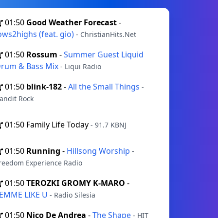
01:50
Good Weather Forecast
-
ows2highs (feat. gio)
- ChristianHits.Net
01:50
Rossum
-
Summer Guest Liquid
rum & Bass Mix
- Liqui Radio
01:50
blink-182
-
All the Small Things
-
andit Rock
01:50
Family Life Today
- 91.7 KBNJ
01:50
Running
-
Hillsong Worship
-
reedom Experience Radio
01:50
TEROZKI GROMY K-MARO
-
EMME LIKE U
- Radio Silesia
01:50
Nico De Andrea
-
The Shape
- HIT