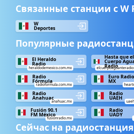
Связанные станции с W 
W
Deportes
Популярные радиостанц
Hasta que el
El Heraldo
Cuerpo Agu
Radio
Radio
heraldodemexico.com.mx
elcuerpoaguanteradi
Radio
Euro Radi
Fórmula
MX
radioformula.com.mx
heart
Radio
Radio
Anahuac
UAEH
anahuac.mx
uaeh
Fusión 90.1
Radio
FM México
UADY
fusionradio.mx
Сейчас на радиостанция