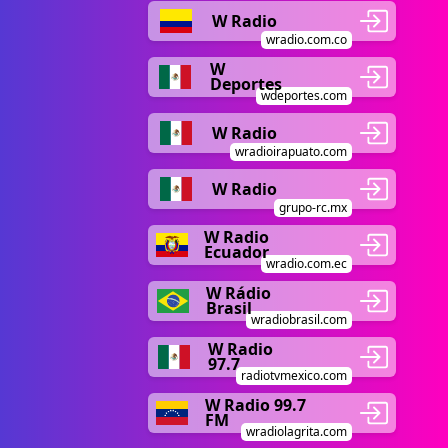
W Radio
wradio.com.co
W
Deportes
wdeportes.com
W Radio
wradioirapuato.com
W Radio
grupo-rc.mx
W Radio
Ecuador
wradio.com.ec
W Rádio
Brasil
wradiobrasil.com
W Radio
97.7
radiotvmexico.com
W Radio 99.7
FM
wradiolagrita.com