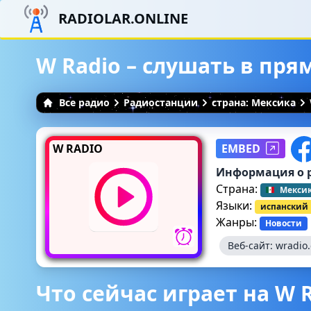
RADIOLAR.ONLINE
W Radio – слушать в пр
Все радио
Радиостанции
страна: Мексика
W RADIO
EMBED
Информация о 
Страна:
Мекси
Языки:
испанский
Жанры:
Новости
Веб-сайт:
wradio
Что сейчас играет на W 