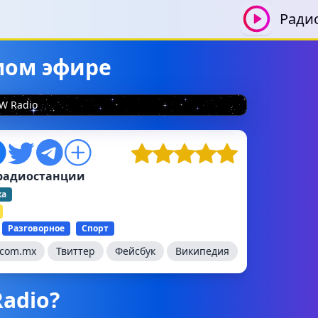
Ради
ямом эфире
W Radio
радиостанции
ка
Разговорное
Спорт
.com.mx
Твиттер
Фейсбук
Википедия
Radio?