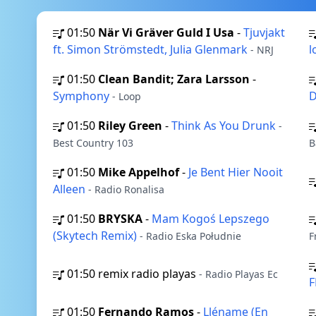
01:50
När Vi Gräver Guld I Usa
-
Tjuvjakt
ft. Simon Strömstedt, Julia Glenmark
l
- NRJ
01:50
Clean Bandit; Zara Larsson
-
Symphony
D
- Loop
01:50
Riley Green
-
Think As You Drunk
-
Best Country 103
B
01:50
Mike Appelhof
-
Je Bent Hier Nooit
Alleen
- Radio Ronalisa
01:50
BRYSKA
-
Mam Kogoś Lepszego
(Skytech Remix)
- Radio Eska Południe
F
01:50
remix radio playas
- Radio Playas Ec
F
01:50
Fernando Ramos
-
Lléname (En