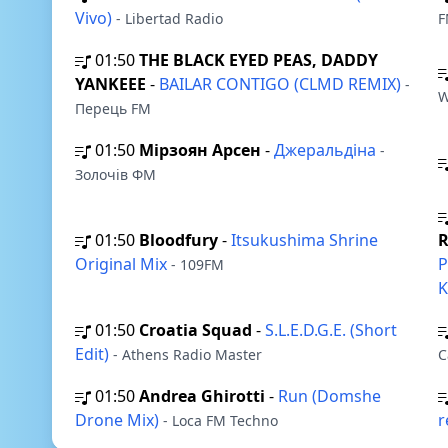
Vivo)
- Libertad Radio
F
01:50
THE BLACK EYED PEAS, DADDY
YANKEEE
-
BAILAR CONTIGO (CLMD REMIX)
-
W
Перець FM
01:50
Мірзоян Арсен
-
Джеральдіна
-
Золочів ФМ
01:50
Bloodfury
-
Itsukushima Shrine
R
Original Mix
P
- 109FM
K
01:50
Croatia Squad
-
S.L.E.D.G.E. (Short
Edit)
- Athens Radio Master
C
01:50
Andrea Ghirotti
-
Run (Domshe
Drone Mix)
r
- Loca FM Techno