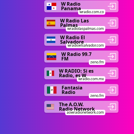
W Radio
Panama
wradio.com.co
W Radio Las
Palmas
wradiolaspalmas.com
W Radio El
Salvadore
wradioelsalvador.com
W Radio 99.7
FM
zeno.fm
W RADIO: Si es
Radio, es W
wradio.com.mx
Fantasia
Radio
zeno.fm
The A.O.W.
Radio Network
aowradionetwork.com