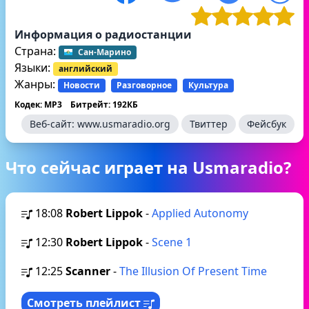
Информация о радиостанции
Страна:
Сан-Марино
Языки:
английский
Жанры:
Новости
Разговорное
Культура
Кодек: MP3
Битрейт: 192КБ
Веб-сайт:
www.usmaradio.org
Твиттер
Фейсбук
Что сейчас играет на Usmaradio?
18:08
Robert Lippok
-
Applied Autonomy
12:30
Robert Lippok
-
Scene 1
12:25
Scanner
-
The Illusion Of Present Time
Смотреть плейлист