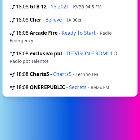
18:08
GTB 12
-
16-2021
- KVBB 94.5 FM
18:08
Cher
-
Believe
- 1A 90er
18:08
Arcade Fire
-
Ready To Start
- Radio
Emergency
18:08
exclusivo pbt
-
DEIVISON E RÕMULO
-
Rádio pbt Talentos
18:08
Charts5
-
Charts5
- Techno FM
18:08
ONEREPUBLIC
-
Secrets
- Relax FM