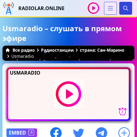
RADIOLAR.ONLINE
Иска
Usmaradio – слушать в прямом
эфире
Все радио
Радиостанции
страна: Сан-Марино
Usmaradio
USMARADIO
EMBED