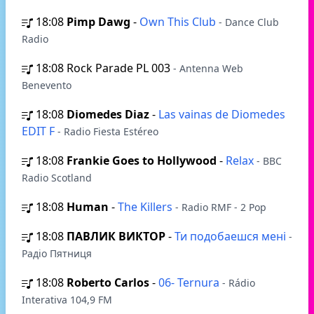
18:08
Pimp Dawg
-
Own This Club
- Dance Club
Radio
18:08
Rock Parade PL 003
- Antenna Web
Benevento
18:08
Diomedes Diaz
-
Las vainas de Diomedes
EDIT F
- Radio Fiesta Estéreo
18:08
Frankie Goes to Hollywood
-
Relax
- BBC
Radio Scotland
18:08
Human
-
The Killers
- Radio RMF - 2 Pop
18:08
ПАВЛИК ВИКТОР
-
Ти подобаешся менi
-
Радіо Пятниця
18:08
Roberto Carlos
-
06- Ternura
- Rádio
Interativa 104,9 FM