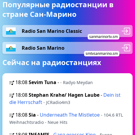
Популярные радиостанции в
стране Сан-Марино
Radio San Marino Classic
sanmarinortv.sm
Radio San Marino
smtvsanmarino.sm
Сейчас на радиостанциях
18:08
Sevim Tuna
-
- Radyo Meydan
18:08
Stephan Krahe/ Hagen Laube
-
Dein ist
die Herrschaft
- JCRadio4m3
18:08
Sia
-
Underneath The Mistletoe
- 104.6 RTL
Weihnachtsradio - Neue Hits
18:08
INFAMIS
-
Ganz grosses Kino
- Fuego