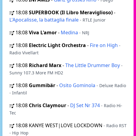
18:08
SUPERBOOK (Il Libro Meraviglioso)
-
L'Apocalisse, la battaglia finale
- RTLE Junior
18:08
Viva L'amor
-
Medina
- NRJ
18:08
Electric Light Orchestra
-
Fire on High
-
Radio Vivellart
18:08
Richard Marx
-
The Little Drummer Boy
-
Sunny 107.3 More FM HD2
18:08
Gummibär
-
Osito Gominola
- Deluxe Radio
- Infantil
18:08
Chris Claymour
-
DJ Set Nr 374
- Radio Hi-
Tec
18:08
KANYE WEST|LOVE LOCKDOWN
- Radio RST
- Hip Hop