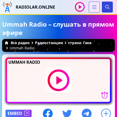
RADIOLAR.ONLINE
Иска
Ummah Radio – слушать в прямом
эфире
Все радио
Радиостанции
страна: Гана
Ummah Radio
UMMAH RADIO
EMBED