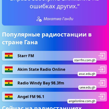
ошибках других.“
Махатма Ганди
Популярные радиостанции в
стране Гана
Starr FM
starrfm.com.gh
Akim State Radio Online
asuc.edu.gh
Radio Windy Bay 98.3fm
uew.edu.gh
Angel FM 96.1
angelonline.com.gh
Сейчас на радиостанциях