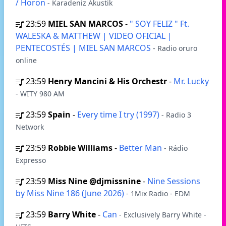
/ Horon
- Karadeniz Akustik
23:59
MIEL SAN MARCOS
-
" SOY FELIZ " Ft.
WALESKA & MATTHEW | VIDEO OFICIAL |
PENTECOSTÉS | MIEL SAN MARCOS
- Radio oruro
online
23:59
Henry Mancini & His Orchestr
-
Mr. Lucky
- WITY 980 AM
23:59
Spain
-
Every time I try (1997)
- Radio 3
Network
23:59
Robbie Williams
-
Better Man
- Rádio
Expresso
23:59
Miss Nine @djmissnine
-
Nine Sessions
by Miss Nine 186 (June 2026)
- 1Mix Radio - EDM
23:59
Barry White
-
Can
- Exclusively Barry White -