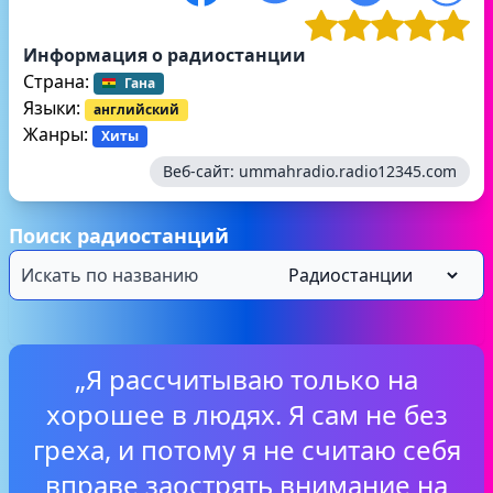
Информация о радиостанции
Страна:
Гана
Языки:
английский
Жанры:
Хиты
Веб-сайт:
ummahradio.radio12345.com
Поиск радиостанций
„Я рассчитываю только на
хорошее в людях. Я сам не без
греха, и потому я не считаю себя
вправе заострять внимание на